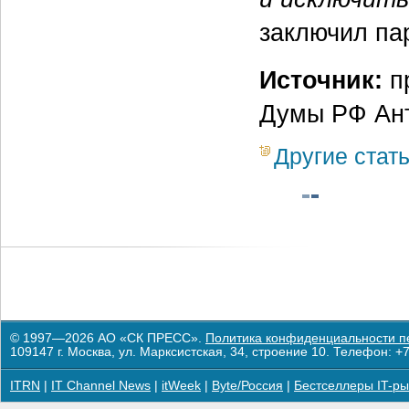
заключил па
Источник:
пр
Думы РФ Ан
Другие стат
© 1997—2026 АО «СК ПРЕСС».
Политика конфиденциальности п
109147 г. Москва, ул. Марксистская, 34, строение 10. Телефон: +7
ITRN
|
IT Channel News
|
itWeek
|
Byte/Россия
|
Бестселлеры IT-ры