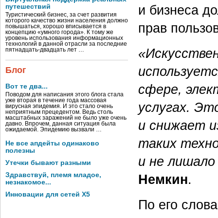
и бизнеса д
путешествий
Туристический бизнес, за счет развития
которого качество жизни населения должно
прав пользо
повышаться, хорошо вписывается в
концепцию «умного города». К тому же
уровень использования информационных
технологий в данной отрасли за последние
«Искусстве
пятнадцать-двадцать лет …
используетс
Блог
сфере, элек
Вот те два...
Поводом для написания этого блога стала
уже вторая в течение года массовая
услугах. Эт
вирусная эпидемия. И это стало очень
неприятным прецедентом. Ведь столь
масштабных заражений не было уже очень
и снижает и
давно. Впрочем, данная ситуация была
ожидаемой. Эпидемию вызвали …
таких техно
Не все апдейты одинаково
полезны
и не лишало
Утечки бывают разными
Здравствуй, племя младое,
Немкин
.
незнакомое...
Инновации для сетей X5
По его слова