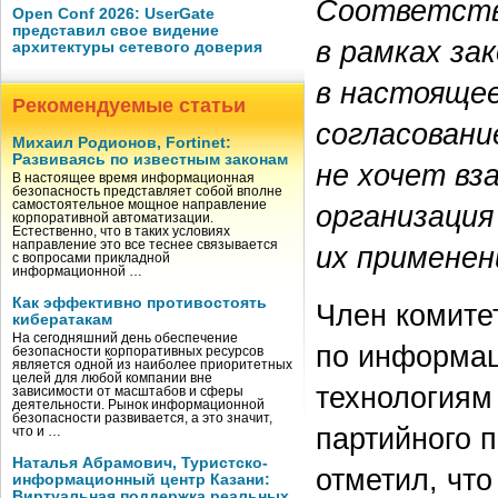
Соответств
Open Conf 2026: UserGate
представил свое видение
в рамках за
архитектуры сетевого доверия
в настояще
Рекомендуемые статьи
согласовани
Михаил Родионов, Fortinet:
Развиваясь по известным законам
не хочет вз
В настоящее время информационная
безопасность представляет собой вполне
самостоятельное мощное направление
организация
корпоративной автоматизации.
Естественно, что в таких условиях
направление это все теснее связывается
их применен
с вопросами прикладной
информационной …
Как эффективно противостоять
Член комите
кибератакам
На сегодняшний день обеспечение
по информац
безопасности корпоративных ресурсов
является одной из наиболее приоритетных
целей для любой компании вне
технологиям
зависимости от масштабов и сферы
деятельности. Рынок информационной
безопасности развивается, а это значит,
партийного 
что и …
Наталья Абрамович, Туристско-
отметил, чт
информационный центр Казани:
Виртуальная поддержка реальных