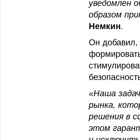
уведомлен о
образом пр
Немкин
.
Он добавил,
формировать
стимулирова
безопасност
«Наша задач
рынка, кото
решения в с
этом гаран
и исключить