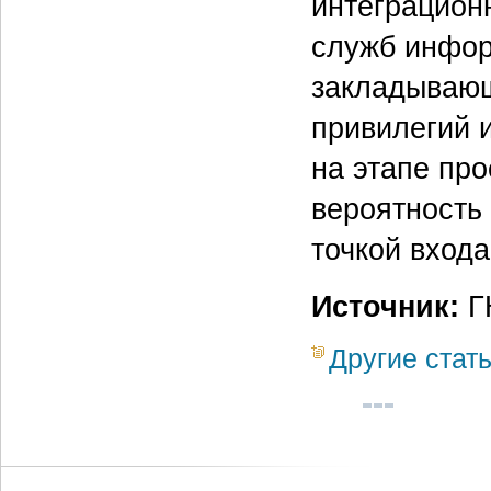
интеграцион
служб инфор
закладывающ
привилегий 
на этапе пр
вероятность 
точкой входа
Источник:
ГК
Другие стат