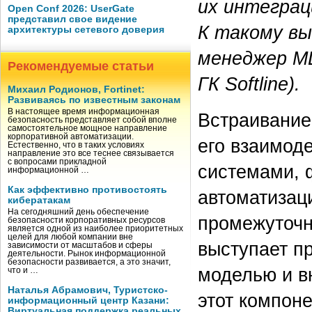
их интеграц
Open Conf 2026: UserGate
представил свое видение
К такому в
архитектуры сетевого доверия
менеджер MD
Рекомендуемые статьи
ГК Softline).
Михаил Родионов, Fortinet:
Развиваясь по известным законам
В настоящее время информационная
Встраивание
безопасность представляет собой вполне
самостоятельное мощное направление
корпоративной автоматизации.
его взаимод
Естественно, что в таких условиях
направление это все теснее связывается
с вопросами прикладной
системами, 
информационной …
Как эффективно противостоять
автоматизац
кибератакам
На сегодняшний день обеспечение
промежуточн
безопасности корпоративных ресурсов
является одной из наиболее приоритетных
целей для любой компании вне
выступает п
зависимости от масштабов и сферы
деятельности. Рынок информационной
безопасности развивается, а это значит,
моделью и в
что и …
Наталья Абрамович, Туристско-
этот компоне
информационный центр Казани:
Виртуальная поддержка реальных