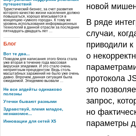
новой мише
путешествий
Туристический бизнес, за счет развития
которого качество жизни населения должно
повышаться, хорошо вписывается в
В ряде инте
концепцию «умного города». К тому же
уровень использования информационных
технологий в данной отрасли за последние
случаи, ког
пятнадцать-двадцать лет …
приводили к
Блог
о некоррект
Вот те два...
Поводом для написания этого блога стала
уже вторая в течение года массовая
параметрами
вирусная эпидемия. И это стало очень
неприятным прецедентом. Ведь столь
масштабных заражений не было уже очень
протокола J
давно. Впрочем, данная ситуация была
ожидаемой. Эпидемию вызвали …
это позволя
Не все апдейты одинаково
полезны
запрос, кот
Утечки бывают разными
Здравствуй, племя младое,
но фактичес
незнакомое...
параметры д
Инновации для сетей X5