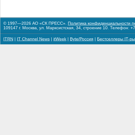
© 1997—2026 АО «СК ПРЕСС».
Политика конфиденциальности п
109147 г. Москва, ул. Марксистская, 34, строение 10. Телефон: +7
ITRN
|
IT Channel News
|
itWeek
|
Byte/Россия
|
Бестселлеры IT-ры