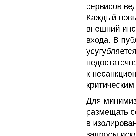
сервисов вед
Каждый новы
внешний инс
входа. В пу
усугубляетс
недостаточн
к несанкцио
критическим
Для минимиз
размещать с
в изолирова
запросы иск