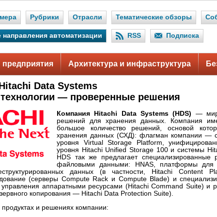
мера
Рубрики
Отрасли
Тематические обзоры
Со
 направления автоматизации
RSS
Подписка
 предприятия
Архитектура и инфраструктура
Бе
itachi Data Systems
технологии — проверенные решения
Компания Hitachi Data Systems (HDS)
— миро
решений для хранения данных. Компания им
большое количество решений, основой кото
хранения данных (СХД): флагман компании — с
уровня Virtual Storage Platform, унифициров
уровня Hitachi Unified Storage 100 и системы Hit
HDS так же предлагает специализированные 
файловыми данными: HNAS, платформы для 
структурированных данных (в частности, Hitachi Content Pla
дование (серверы Compute Rack и Compute Blade) и специализ
 управления аппаратными ресурсами (Hitachi Command Suite) и р
зервного копирования — Hitachi Data Protection Suite).
 продуктах и решениях компании: