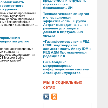
предложила инструмент,
 организовать
оценивающий
я совместного
безопасность ИИ
го уровня
глый стол по проблемам и
Технологическая синергия
зации в условиях
и операционная
мках деловой программы
эффективность: «Группа
вные технологические
Астра» выводит на рынок
тизации и безопасности …
решение для защиты
данных в виртуальных
средах
управлению
едприятия делают
«Газинформсервис» и РЕД
СОФТ подтвердили
совместимость Ankey IDM и
ународная конференция
ми «Ставка на
РЕД АДМ Промышленная
инар Ассоциации развития
редакция 2.0
CE Moscow Spring
рамках деловой
БФТ-Холдинг
модернизировал
информационную систему
Алтайкрайимущества
Мы в социальных
сетях