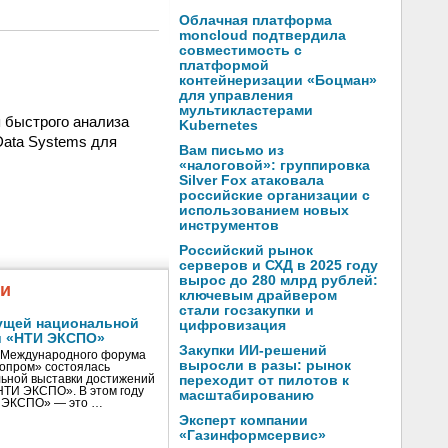
Облачная платформа
moncloud подтвердила
совместимость с
платформой
контейнеризации «Боцман»
для управления
мультикластерами
 быстрого анализа
Kubernetes
Data Systems для
Вам письмо из
«налоговой»: группировка
Silver Fox атаковала
российские организации с
использованием новых
инструментов
Российский рынок
серверов и СХД в 2025 году
вырос до 280 млрд рублей:
жи
ключевым драйвером
стали госзакупки и
ущей национальной
цифровизация
и «НТИ ЭКСПО»
Закупки ИИ-решений
V Международного форума
выросли в разы: рынок
нопром» состоялась
ьной выставки достижений
переходит от пилотов к
«НТИ ЭКСПО». В этом году
масштабированию
И ЭКСПО» — это …
Эксперт компании
«Газинформсервис»