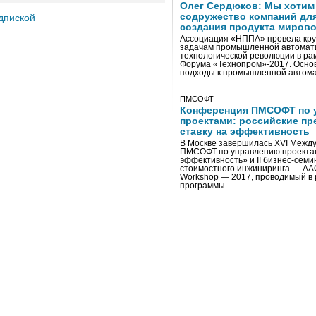
Олег Сердюков: Мы хотим
содружество компаний дл
дпиской
создания продукта мирово
Ассоциация «НППА» провела кру
задачам промышленной автомати
технологической революции в ра
Форума «Технопром»-2017. Осно
подходы к промышленной автома
ПМСОФТ
Конференция ПМСОФТ по 
проектами: российские пр
ставку на эффективность
В Москве завершилась XVI Межд
ПМСОФТ по управлению проекта
эффективность» и II бизнес-сем
стоимостного инжиниринга — AA
Workshop — 2017, проводимый в 
программы …