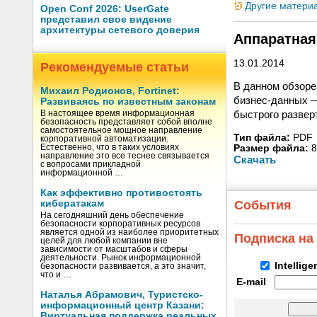
Другие матери
Open Conf 2026: UserGate
представил свое видение
архитектуры сетевого доверия
Аппаратная
13.01.2014
Рекомендуемые статьи
В данном обзоре
Михаил Родионов, Fortinet:
бизнес-данных —
Развиваясь по известным законам
быстрого развер
В настоящее время информационная
безопасность представляет собой вполне
самостоятельное мощное направление
Тип файла:
PDF
корпоративной автоматизации.
Естественно, что в таких условиях
Размер файла:
8
направление это все теснее связывается
Скачать
с вопросами прикладной
информационной …
Как эффективно противостоять
кибератакам
События
На сегодняшний день обеспечение
безопасности корпоративных ресурсов
является одной из наиболее приоритетных
Подписка на
целей для любой компании вне
зависимости от масштабов и сферы
деятельности. Рынок информационной
Intellig
безопасности развивается, а это значит,
что и …
E-mail
Наталья Абрамович, Туристско-
информационный центр Казани:
Виртуальная поддержка реальных