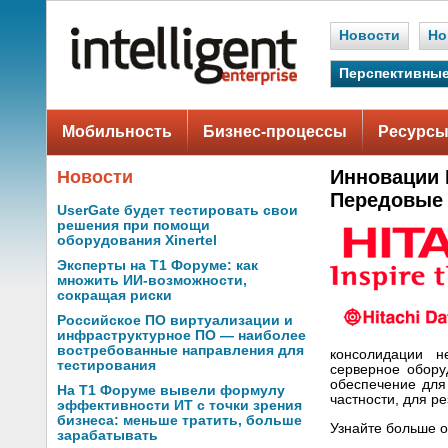
Новости
Но
Перспективные
Мобильность
Бизнес-процессы
Ресурсы
Инновации H
Новости
Передовые 
UserGate будет тестировать свои
решения при помощи
оборудования Xinertel
Эксперты на Т1 Форуме: как
множить ИИ-возможности,
сокращая риски
Российское ПО виртуализации и
инфраструктурное ПО — наиболее
востребованные направления для
консолидации не
тестирования
серверное обору
обеспечение для
На Т1 Форуме вывели формулу
частности, для ре
эффективности ИТ с точки зрения
бизнеса: меньше тратить, больше
Узнайте больше о
зарабатывать