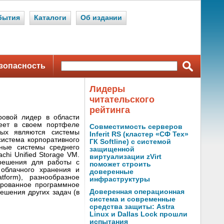
бытия
Каталоги
Об издании
зопасность
Лидеры
читательского
рейтинга
вой лидер в области
еет в своем портфеле
Совместимость серверов
рых являются системы
Inferit RS (кластер «СФ Тех»
истема корпоративного
ГК Softline) с системой
анные системы среднего
защищенной
achi Unified Storage VM.
виртуализации zVirt
решения для работы с
поможет строить
облачного хранения и
доверенные
tform), разнообразное
инфраструктуры
ированное программное
Доверенная операционная
ешения других задач (в
система и современные
средства защиты: Astra
Linux и Dallas Lock прошли
испытания