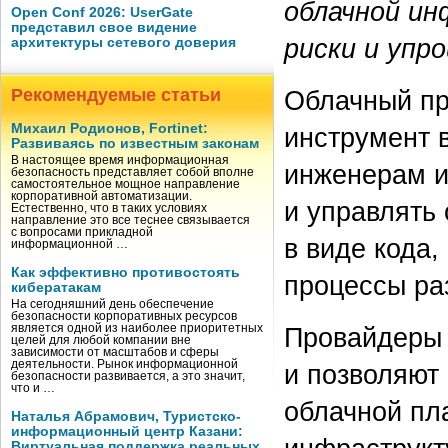
облачной ин
Open Conf 2026: UserGate
представил свое видение
риски и упр
архитектуры сетевого доверия
Облачный пр
Рекомендуемые статьи
Михаил Родионов, Fortinet:
инструмент 
Развиваясь по известным законам
В настоящее время информационная
инженерам и
безопасность представляет собой вполне
самостоятельное мощное направление
корпоративной автоматизации.
и управлять
Естественно, что в таких условиях
направление это все теснее связывается
с вопросами прикладной
в виде кода
информационной …
Как эффективно противостоять
процессы ра
кибератакам
На сегодняшний день обеспечение
безопасности корпоративных ресурсов
Провайдеры 
является одной из наиболее приоритетных
целей для любой компании вне
зависимости от масштабов и сферы
деятельности. Рынок информационной
и позволяют
безопасности развивается, а это значит,
что и …
облачной пл
Наталья Абрамович, Туристско-
информационный центр Казани:
Виртуальная поддержка реальных