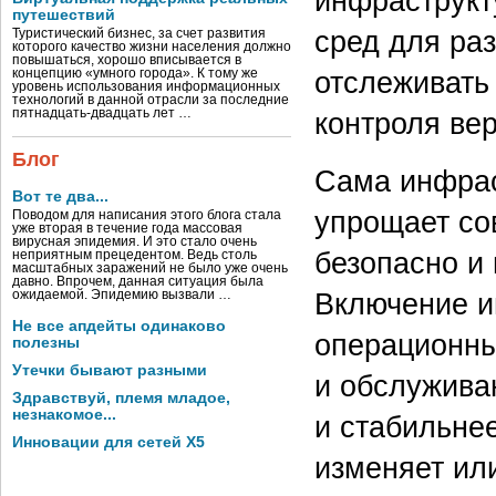
инфраструкт
путешествий
сред для ра
Туристический бизнес, за счет развития
которого качество жизни населения должно
повышаться, хорошо вписывается в
отслеживать
концепцию «умного города». К тому же
уровень использования информационных
технологий в данной отрасли за последние
контроля вер
пятнадцать-двадцать лет …
Блог
Сама инфрас
Вот те два...
упрощает со
Поводом для написания этого блога стала
уже вторая в течение года массовая
вирусная эпидемия. И это стало очень
безопасно и
неприятным прецедентом. Ведь столь
масштабных заражений не было уже очень
давно. Впрочем, данная ситуация была
Включение и
ожидаемой. Эпидемию вызвали …
Не все апдейты одинаково
операционны
полезны
Утечки бывают разными
и обслужива
Здравствуй, племя младое,
незнакомое...
и стабильнее
Инновации для сетей X5
изменяет ил