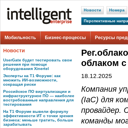
Новости
Номера
Перспективные напр
Мобильность
Бизнес-процессы
Ресурсы пред
Новости
Рег.облак
UserGate будет тестировать свои
облаком с
решения при помощи
оборудования Xinertel
18.12.2025
Эксперты на Т1 Форуме: как
множить ИИ-возможности,
сокращая риски
Компания упр
Российское ПО виртуализации и
инфраструктурное ПО — наиболее
(IaC) для ко
востребованные направления для
тестирования
провайдер. 
На Т1 Форуме вывели формулу
эффективности ИТ с точки зрения
команды мог
бизнеса: меньше тратить, больше
зарабатывать