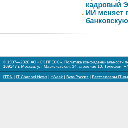
кадровый Э
ИИ меняет 
банковскую
© 1997—2026 АО «СК ПРЕСС».
Политика конфиденциальности п
109147 г. Москва, ул. Марксистская, 34, строение 10. Телефон: +7
ITRN
|
IT Channel News
|
itWeek
|
Byte/Россия
|
Бестселлеры IT-ры