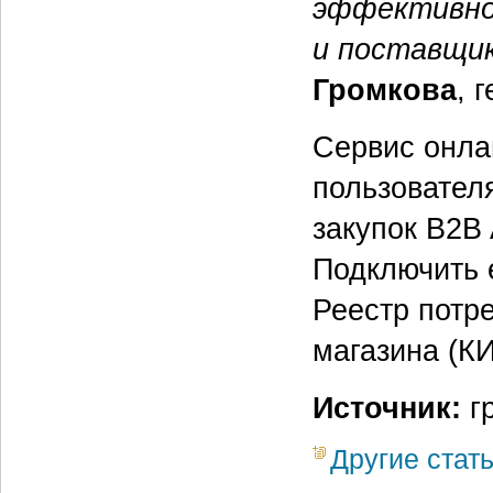
эффективно
и поставщи
Громкова
, 
Сервис онла
пользовател
закупок B2B 
Подключить 
Реестр потр
магазина (К
Источник:
гр
Другие стат