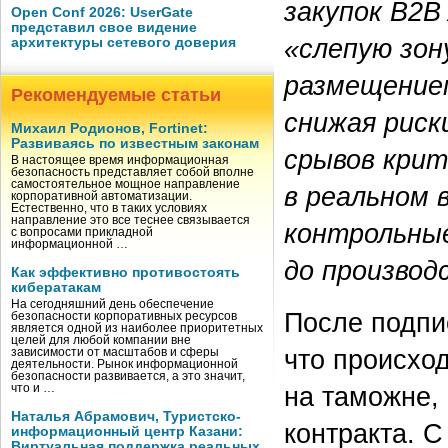
закупок B2B
Open Conf 2026: UserGate
представил свое видение
«слепую зон
архитектуры сетевого доверия
размещением
Рекомендуемые статьи
снижая риск
Михаил Родионов, Fortinet:
Развиваясь по известным законам
срывов крит
В настоящее время информационная
безопасность представляет собой вполне
самостоятельное мощное направление
в реальном 
корпоративной автоматизации.
Естественно, что в таких условиях
направление это все теснее связывается
контрольные
с вопросами прикладной
информационной …
до производ
Как эффективно противостоять
кибератакам
На сегодняшний день обеспечение
После подпис
безопасности корпоративных ресурсов
является одной из наиболее приоритетных
целей для любой компании вне
что происход
зависимости от масштабов и сферы
деятельности. Рынок информационной
безопасности развивается, а это значит,
на таможне,
что и …
Наталья Абрамович, Туристско-
контракта. 
информационный центр Казани:
Виртуальная поддержка реальных