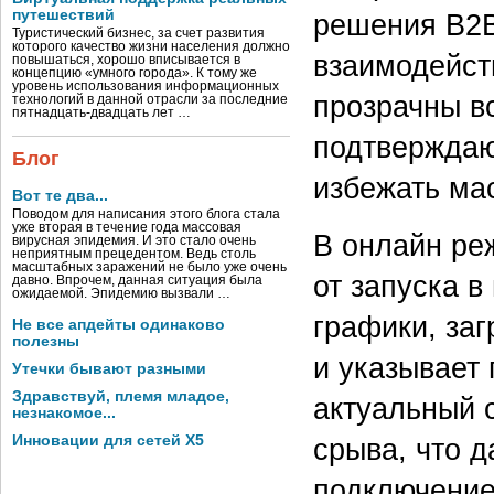
путешествий
решения B2B 
Туристический бизнес, за счет развития
которого качество жизни населения должно
взаимодейст
повышаться, хорошо вписывается в
концепцию «умного города». К тому же
уровень использования информационных
прозрачны вс
технологий в данной отрасли за последние
пятнадцать-двадцать лет …
подтверждаю
Блог
избежать ма
Вот те два...
Поводом для написания этого блога стала
уже вторая в течение года массовая
В онлайн ре
вирусная эпидемия. И это стало очень
неприятным прецедентом. Ведь столь
масштабных заражений не было уже очень
от запуска в
давно. Впрочем, данная ситуация была
ожидаемой. Эпидемию вызвали …
графики, за
Не все апдейты одинаково
полезны
и указывает 
Утечки бывают разными
Здравствуй, племя младое,
актуальный с
незнакомое...
срыва, что д
Инновации для сетей X5
подключение