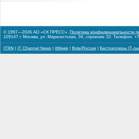
© 1997—2026 АО «СК ПРЕСС».
Политика конфиденциальности п
109147 г. Москва, ул. Марксистская, 34, строение 10. Телефон: +7
ITRN
|
IT Channel News
|
itWeek
|
Byte/Россия
|
Бестселлеры IT-ры