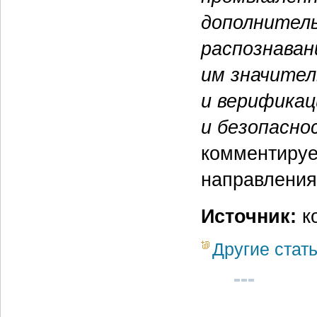
дополнител
распознаван
им значите
и верификац
и безопасно
комментиру
направления
Источник:
ко
Другие стат