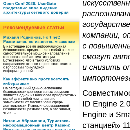
искусственн
Open Conf 2026: UserGate
представил свое видение
распознаван
архитектуры сетевого доверия
государств
Рекомендуемые статьи
компании, о
Михаил Родионов, Fortinet:
Развиваясь по известным законам
с повышенн
В настоящее время информационная
безопасность представляет собой вполне
самостоятельное мощное направление
смогут авт
корпоративной автоматизации.
Естественно, что в таких условиях
направление это все теснее связывается
и снизить о
с вопросами прикладной
информационной …
импортонез
Как эффективно противостоять
кибератакам
На сегодняшний день обеспечение
Совместимос
безопасности корпоративных ресурсов
является одной из наиболее приоритетных
целей для любой компании вне
ID Engine 2.
зависимости от масштабов и сферы
деятельности. Рынок информационной
безопасности развивается, а это значит,
Engine и Sma
что и …
Наталья Абрамович, Туристско-
станцией» 1
информационный центр Казани:
Виртуальная поддержка реальных