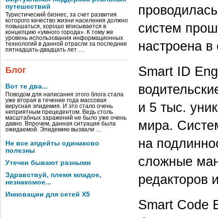
проводилась
путешествий
Туристический бизнес, за счет развития
которого качество жизни населения должно
систем прош
повышаться, хорошо вписывается в
концепцию «умного города». К тому же
уровень использования информационных
настроена в
технологий в данной отрасли за последние
пятнадцать-двадцать лет …
Smart ID Eng
Блог
водительские
Вот те два...
Поводом для написания этого блога стала
уже вторая в течение года массовая
и 5 тыс. ун
вирусная эпидемия. И это стало очень
неприятным прецедентом. Ведь столь
масштабных заражений не было уже очень
мира. Систе
давно. Впрочем, данная ситуация была
ожидаемой. Эпидемию вызвали …
на подлинно
Не все апдейты одинаково
полезны
сложные ман
Утечки бывают разными
Здравствуй, племя младое,
редакторов 
незнакомое...
Инновации для сетей X5
Smart Code 