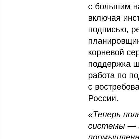
с большим н
включая инс
подписью, р
планировщик
корневой се
поддержка ш
работа по п
с востребов
России.
«Теперь пол
системы — з
промышленн