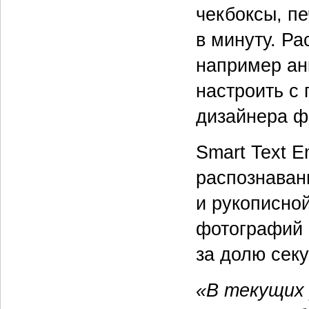
чекбоксы, пе
в минуту. Р
например анк
настроить с
дизайнера ф
Smart Text E
распознаван
и рукописно
фотографий 
за долю сек
«В текущих 