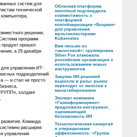
рованных систем для
Облачная платформа
алистам технической
moncloud подтвердила
 компьютера,
совместимость с
платформой
контейнеризации «Боцман»
для управления
овместного решения,
мультикластерами
 Система программ
Kubernetes
о продукт прошел
Вам письмо из
ения, а 29 декабря
«налоговой»: группировка
Silver Fox атаковала
российские организации с
использованием новых
» для управления ИТ-
инструментов
рвисных подразделений
Закупки ИИ-решений
а — и стал не просто
выросли в разы: рынок
бизнеса,
переходит от пилотов к
масштабированию
ГРУПП», холдинг
.
Эксперт компании
«Газинформсервис»
предложила инструмент,
оценивающий
безопасность ИИ
 развития. Команда
Технологическая синергия
 системно расширяя
и операционная
ля управления
эффективность: «Группа