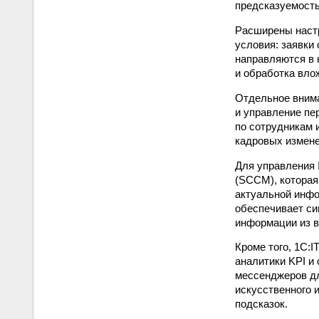
предсказуемость
Расширены настр
условия: заявки
направляются в 
и обработка вло
Отдельное внима
и управление пе
по сотрудникам 
кадровых измене
Для управления I
(SCCM), которая
актуальной инфо
обеспечивает син
информации из в
Кроме того, 1С:
аналитики KPI и
мессенджеров дл
искусственного 
подсказок.