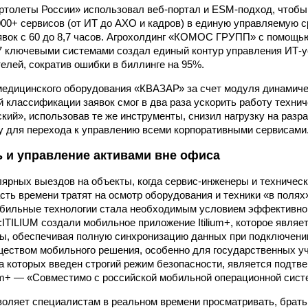
ертолеты России» использовал веб-портал и ESM-подход, чтобы
000+ сервисов (от ИТ до АХО и кадров) в единую управляемую с
явок с 60 до 8,7 часов. Агрохолдинг «КОМОС ГРУПП» с помощь
17 ключевыми системами создал единый контур управления ИТ-
телей, сократив ошибки в биллинге на 95%.
едицинского оборудования «КВАЗАР» за счет модуля динамиче
й классификации заявок смог в два раза ускорить работу техни
кий», использовав те же инструменты, снизил нагрузку на разр
у для перехода к управлению всеми корпоративными сервисами
 и управление активами вне офиса
лярных выездов на объекты, когда сервис-инженеры и техничес
сть времени тратят на осмотр оборудования и техники «в полях
бильные технологии стала необходимым условием эффективной
:ITILIUM создали мобильное приложение Itilium+, которое явля
ы, обеспечивая полную синхронизацию данных при подключении
еством мобильного решения, особенно для государственных у
на которых введен строгий режим безопасности, является подтв
ium+ — «Совместимо с российской мобильной операционной сис
оляет специалистам в реальном времени просматривать, брать 