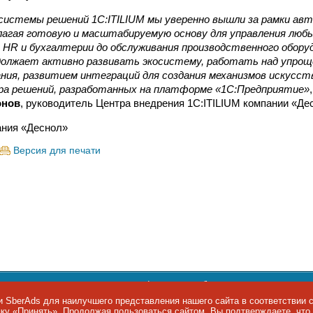
системы решений 1С:ITILIUM мы уверенно вышли за рамки ав
длагая готовую и масштабируемую основу для управления лю
HR и бухгалтерии до обслуживания производственного обору
должает активно развивать экосистему, работать над упрощ
ния, развитием интеграций для создания механизмов искусс
ура решений, разработанных на платформе «1С:Предприятие»
онов
, руководитель Центра внедрения 1С:ITILIUM компании «Де
ния «Деснол»
Версия для печати
ости персональных данных
,
информация об авторских правах и п
фон: +7 495 974-22-60. Факс: +7 495 974-22-63. E-mail:
siteeditor@i
 SberAds для наилучшего представления нашего сайта в соответствии 
опку «Принять». Продолжая пользоваться сайтом, Вы подтверждаете, чт