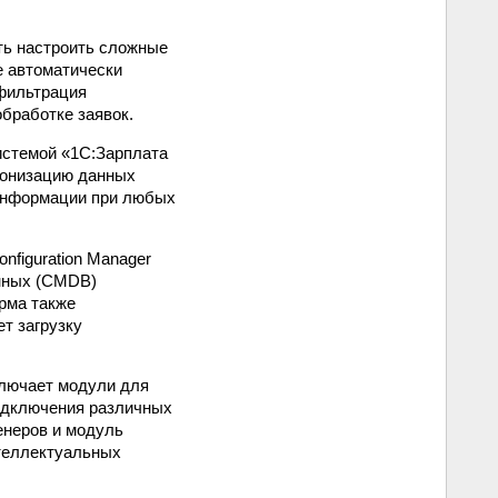
ть настроить сложные
е автоматически
 фильтрация
бработке заявок.
истемой «1С:Зарплата
ронизацию данных
 информации при любых
nfiguration Manager
анных (CMDB)
рма также
ет загрузку
ключает модули для
подключения различных
енеров и модуль
нтеллектуальных