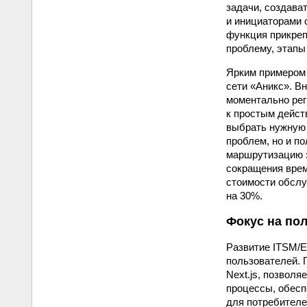
задачи, создава
и инициаторами 
функция прикреп
проблему, этапы 
Ярким примером 
сети «Аникс». В
моментально рег
к простым дейст
выбрать нужную 
проблем, но и п
маршрутизацию з
сокращения врем
стоимости обслу
на 30%.
Фокус на по
Развитие ITSM/E
пользователей. 
Next.js, позвол
процессы, обесп
для потребителе