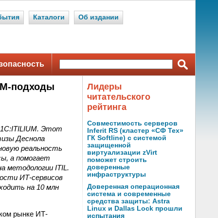
бытия
Каталоги
Об издании
зопасность
ESM-подходы
Лидеры
читательского
рейтинга
Совместимость серверов
 1С:ITILIUM. Этот
Inferit RS (кластер «СФ Тех»
тизы Деснола
ГК Softline) с системой
защищенной
новую реальность
виртуализации zVirt
ы, а помогает
поможет строить
а методологии ITIL.
доверенные
инфраструктуры
ости ИТ-сервисов
ходить на 10 млн
Доверенная операционная
система и современные
средства защиты: Astra
Linux и Dallas Lock прошли
ском рынке ИТ-
испытания