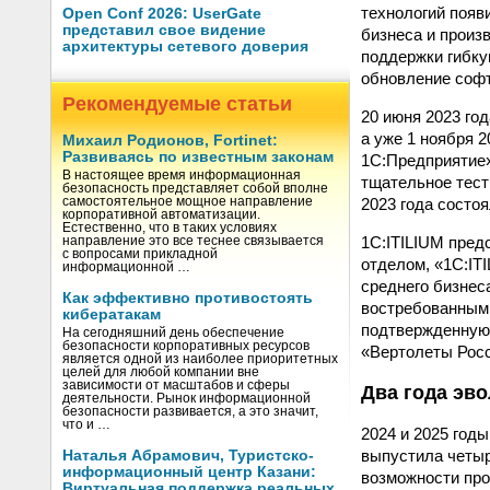
технологий появ
Open Conf 2026: UserGate
представил свое видение
бизнеса и произ
архитектуры сетевого доверия
поддержки гибку
обновление софт
Рекомендуемые статьи
20 июня 2023 го
а уже 1 ноября 
Михаил Родионов, Fortinet:
Развиваясь по известным законам
1С:Предприятие»
В настоящее время информационная
тщательное тест
безопасность представляет собой вполне
2023 года состо
самостоятельное мощное направление
корпоративной автоматизации.
Естественно, что в таких условиях
1С:ITILIUM пред
направление это все теснее связывается
с вопросами прикладной
отделом, «1С:IT
информационной …
среднего бизнес
Как эффективно противостоять
востребованным 
кибератакам
подтвержденную 
На сегодняшний день обеспечение
безопасности корпоративных ресурсов
«Вертолеты Росс
является одной из наиболее приоритетных
целей для любой компании вне
зависимости от масштабов и сферы
Два года эв
деятельности. Рынок информационной
безопасности развивается, а это значит,
что и …
2024 и 2025 год
выпустила четыр
Наталья Абрамович, Туристско-
информационный центр Казани:
возможности про
Виртуальная поддержка реальных