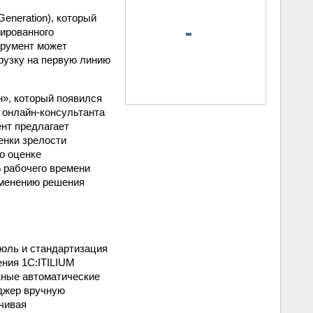
eneration), который
ированного
трумент может
рузку на первую линию
н», который появился
о онлайн-консультанта
ент предлагает
енки зрелости
о оценке
 рабочего времени
именению решения
роль и стандартизация
ения 1С:ITILIUM
жные автоматические
еджер вручную
ечивая