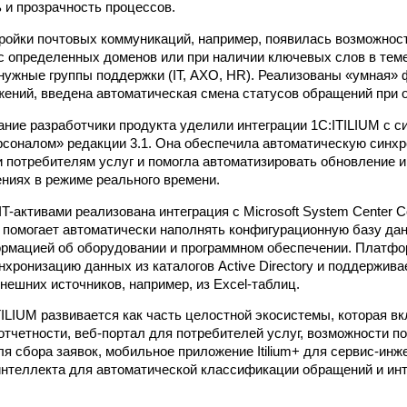
 и прозрачность процессов.
ойки почтовых коммуникаций, например, появилась возможнос
 с определенных доменов или при наличии ключевых слов в тем
нужные группы поддержки (IT, АХО, HR). Реализованы «умная»
жений, введена автоматическая смена статусов обращений при о
ние разработчики продукта уделили интеграции 1С:ITILIUM с с
рсоналом» редакции 3.1. Она обеспечила автоматическую синх
и потребителям услуг и помогла автоматизировать обновление
ниях в режиме реального времени.
T-активами реализована интеграция с Microsoft System Center Co
 помогает автоматически наполнять конфигурационную базу д
рмацией об оборудовании и программном обеспечении. Платфо
хронизацию данных из каталогов Active Directory и поддержива
нешних источников, например, из Excel-таблиц.
ITILIUM развивается как часть целостной экосистемы, которая в
 отчетности, веб-портал для потребителей услуг, возможности 
я сбора заявок, мобильное приложение Itilium+ для сервис-инж
интеллекта для автоматической классификации обращений и и