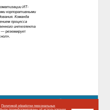
томатизации ИТ-
быми корпоративными
дования. Команда
ением процесса
твенного интеллекта
, — резюмирует
снол».
орядке использования материалов сайта
emag.ru
..
с
Политикой обработки персональных
о были проинформированы об использовании