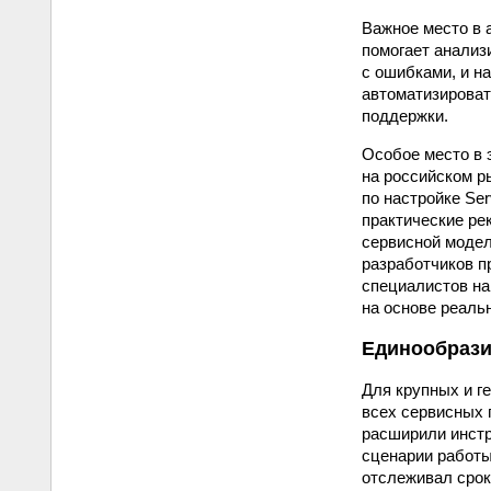
Важное место в 
помогает анализ
с ошибками, и н
автоматизироват
поддержки.
Особое место в 
на российском р
по настройке Se
практические ре
сервисной модел
разработчиков п
специалистов на
на основе реальн
Единообрази
Для крупных и г
всех сервисных 
расширили инст
сценарии работы
отслеживал срок