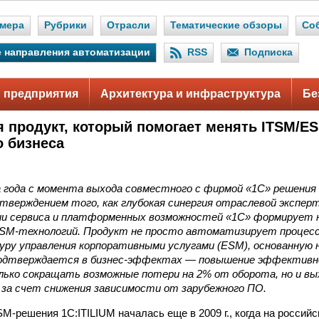
мера
Рубрики
Отрасли
Тематические обзоры
Со
 направления автоматизации
RSS
Подписка
 предприятия
Архитектура и инфраструктура
Бе
я продукт, который помогает менять ITSM/
о бизнеса
а года с момента выхода совместного с фирмой «1С» решения
тверждением того, как глубокая синергия отраслевой экспер
и сервиса и платформенных возможностей «1С» формирует 
ESM-технологий. Продукт не просто автоматизирует процесс
ру управления корпоративными услугами (ESM), основанную н
подтверждается в бизнес-эффектах — повышение эффективн
лько сокращать возможные потери на 2% от оборота, но и вы
 за счет снижения зависимости от зарубежного ПО.
M-решения 1С:ITILIUM началась еще в 2009 г., когда на россий