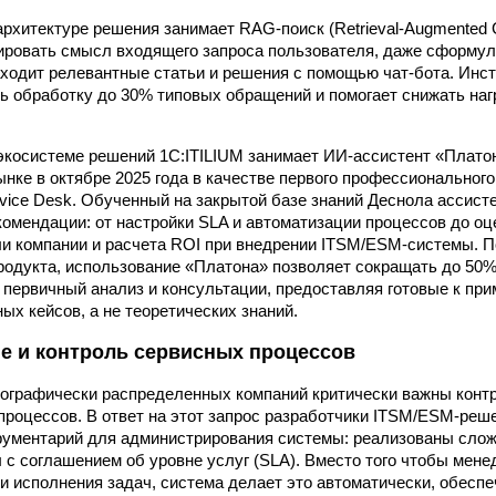
архитектуре решения занимает RAG-поиск (Retrieval-Augmented G
ировать смысл входящего запроса пользователя, даже сформул
аходит релевантные статьи и решения с помощью чат-бота. Инс
ь обработку до 30% типовых обращений и помогает снижать наг
экосистеме решений 1С:ITILIUM занимает ИИ-ассистент «Плато
ынке в октябре 2025 года в качестве первого профессиональног
rvice Desk. Обученный на закрытой базе знаний Деснола ассист
комендации: от настройки SLA и автоматизации процессов до оц
и компании и расчета ROI при внедрении ITSM/ESM-системы. П
родукта, использование «Платона» позволяет сокращать до 50%
 первичный анализ и консультации, предоставляя готовые к пр
ых кейсов, а не теоретических знаний.
е и контроль сервисных процессов
еографически распределенных компаний критически важны конт
процессов. В ответ на этот запрос разработчики ITSM/ESM-реш
рументарий для администрирования системы: реализованы сло
 с соглашением об уровне услуг (SLA). Вместо того чтобы мен
и исполнения задач, система делает это автоматически, обесп