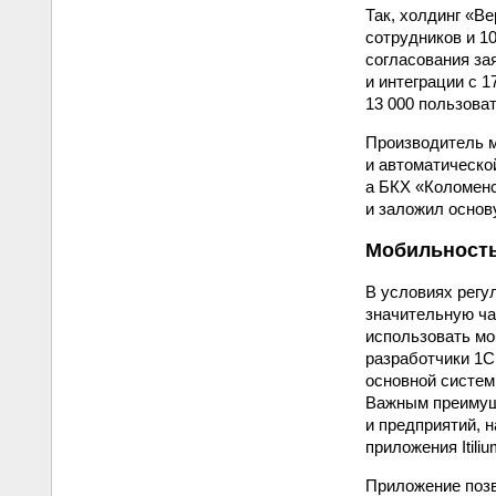
Так, холдинг «В
сотрудников и 1
согласования за
и интеграции с 
13 000 пользова
Производитель м
и автоматическо
а БКХ «Коломенс
и заложил основ
Мобильность
В условиях регу
значительную ча
использовать мо
разработчики 1С
основной систем
Важным преимущ
и предприятий, 
приложения Itil
Приложение позв