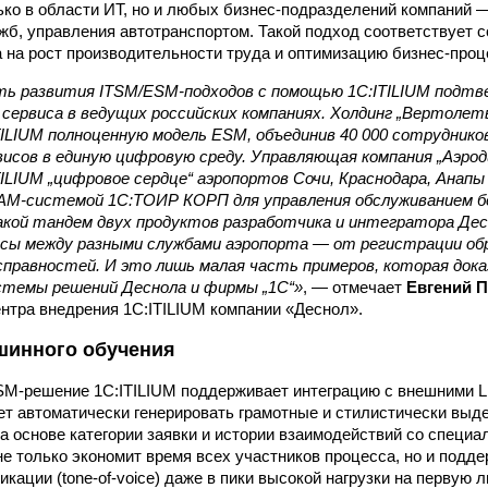
ько в области ИТ, но и любых бизнес-подразделений компаний 
б, управления автотранспортом. Такой подход соответствует 
а на рост производительности труда и оптимизацию бизнес-проц
 развития ITSM/ESM-подходов с помощью 1С:ITILIUM подтв
сервиса в ведущих российских компаниях. Холдинг „Вертолет
ILIUM полноценную модель ESM, объединив 40 000 сотрудников
исов в единую цифровую среду. Управляющая компания „Аэрод
ILIUM „цифровое сердце“ аэропортов Сочи, Краснодара, Анапы
AM-системой 1С:ТОИР КОРП для управления обслуживанием бо
акой тандем двух продуктов разработчика и интегратора Дес
ссы между разными службами аэропорта — от регистрации об
правностей. И это лишь малая часть примеров, которая дока
стемы решений Деснола и фирмы „1С“»
, — отмечает
Евгений 
нтра внедрения 1С:ITILIUM компании «Деснол».
шинного обучения
ESM-решение 1С:ITILIUM поддерживает интеграцию с внешними
L
яет автоматически генерировать грамотные и стилистически вы
а основе категории заявки и истории взаимодействий со специа
не только экономит время всех участников процесса, но и подд
кации (tone-of-voice) даже в пики высокой нагрузки на первую 