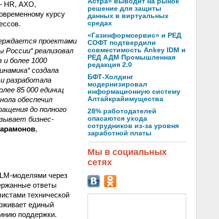
Астра» выводит на рынок
— HR, АХО,
решение для защиты
современному курсу
данных в виртуальных
ессов.
средах
«Газинформсервис» и РЕД
ерждается проектами
СОФТ подтвердили
ы России“ реализовал
совместимость Ankey IDM и
РЕД АДМ Промышленная
 и более 1000
редакция 2.0
инамика“ создала
БФТ-Холдинг
 и разработала
модернизировал
лее 85 000 единиц
информационную систему
нола обеспечил
Алтайкрайимущества
ращения до полного
28% работодателей
зывает бизнес-
опасаются ухода
сотрудников из-за уровня
Парамонов
,
заработной платы
Мы в социальных
сетях
LM-моделями
через
держанные ответы
листами технической
ерживает единый
линию поддержки.