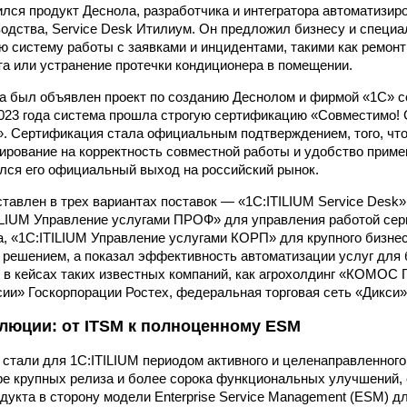
ился продукт Деснола, разработчика и интегратора автоматизи
водства, Service Desk Итилиум. Он предложил бизнесу и специ
ю систему работы с заявками и инцидентами, такими как ремонт
а или устранение протечки кондиционера в помещении.
да был объявлен проект по созданию Деснолом и фирмой «1С» с
2023 года система прошла строгую сертификацию «Совместимо!
. Сертификация стала официальным подтверждением, того, чт
ирование на корректность совместной работы и удобство примен
ялся его официальный выход на российский рынок.
ставлен в трех вариантах поставок — «1С:ITILIUM Service Desk
ILIUM Управление услугами ПРОФ» для управления работой се
а, «1С:ITILIUM Управление услугами КОРП» для крупного бизнес
решением, а показал эффективность автоматизации услуг для 
в кейсах таких известных компаний, как агрохолдинг «КОМОС 
ии» Госкорпорации Ростех, федеральная торговая сеть «Дикси»
олюции: от ITSM к полноценному ESM
ы стали для 1С:ITILIUM периодом активного и целенаправленного
е крупных релиза и более сорока функциональных улучшений,
дукта в сторону модели Enterprise Service Management (ESM) д