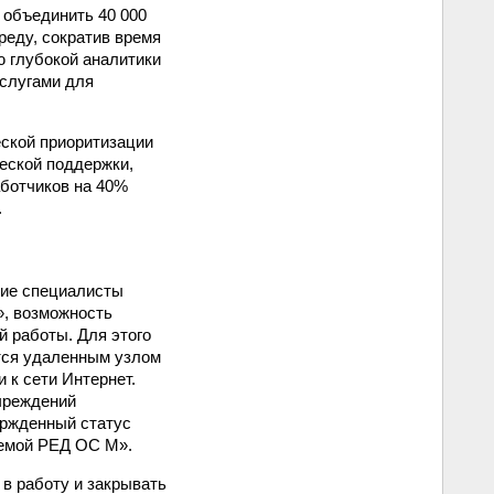
 объединить 40 000
реду, сократив время
ю глубокой аналитики
услугами для
ской приоритизации
ческой поддержки,
аботчиков на 40%
.
кие специалисты
», возможность
 работы. Для этого
ется удаленным узлом
 к сети Интернет.
чреждений
ержденный статус
темой РЕД ОС М».
в работу и закрывать