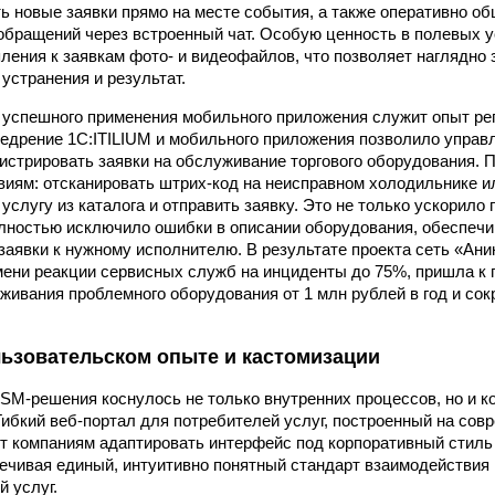
ть новые заявки прямо на месте события, а также оперативно о
обращений через встроенный чат. Особую ценность в полевых 
ления к заявкам фото- и видеофайлов, что позволяет наглядно
устранения и результат.
успешного применения мобильного приложения служит опыт рег
недрение 1С:ITILIUM и мобильного приложения позволило упра
истрировать заявки на обслуживание торгового оборудования. 
виям: отсканировать штрих-код на неисправном холодильнике и
услугу из каталога и отправить заявку. Это не только ускорило
олностью исключило ошибки в описании оборудования, обеспечи
аявки к нужному исполнителю. В результате проекта сеть «Ани
ени реакции сервисных служб на инциденты до 75%, пришла к
живания проблемного оборудования от 1 млн рублей в год и сок
льзовательском опыте и кастомизации
SM-решения коснулось не только внутренних процессов, но и 
Гибкий веб-портал для потребителей услуг, построенный на со
яет компаниям адаптировать интерфейс под корпоративный стиль
ечивая единый, интуитивно понятный стандарт взаимодействия 
й услуг.