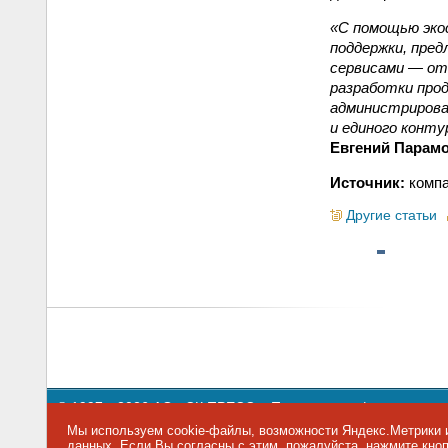
«С помощью эко
поддержки, пре
сервисами — от 
разработки про
администрирова
и единого конт
Евгений Парам
Источник:
компа
Другие статьи
© 1997—2026 АО «СК ПРЕСС».
Политика конфиденциальн
109147 г. Москва, ул. Марксистская, 34, строение 10. Теле
Мы используем cookie-файлы, возможности Яндекс.Метрики и
данных
. Если Вы согласны с этим, пожалуйста, нажмите кн