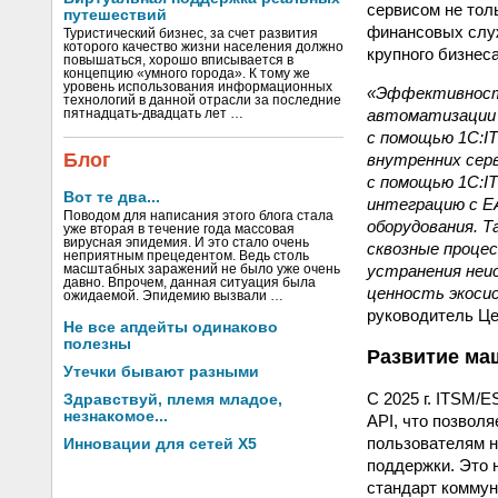
сервисом не тол
путешествий
финансовых служ
Туристический бизнес, за счет развития
которого качество жизни населения должно
крупного бизнес
повышаться, хорошо вписывается в
концепцию «умного города». К тому же
уровень использования информационных
«Эффективность
технологий в данной отрасли за последние
автоматизации 
пятнадцать-двадцать лет …
с помощью 1С:IT
Блог
внутренних серв
с помощью 1С:IT
Вот те два...
интеграцию с E
Поводом для написания этого блога стала
оборудования. Т
уже вторая в течение года массовая
вирусная эпидемия. И это стало очень
сквозные проце
неприятным прецедентом. Ведь столь
устранения неис
масштабных заражений не было уже очень
давно. Впрочем, данная ситуация была
ценность экоси
ожидаемой. Эпидемию вызвали …
руководитель Це
Не все апдейты одинаково
полезны
Развитие ма
Утечки бывают разными
С 2025 г. ITSM/
Здравствуй, племя младое,
незнакомое...
API, что позвол
пользователям н
Инновации для сетей X5
поддержки. Это 
стандарт коммуни