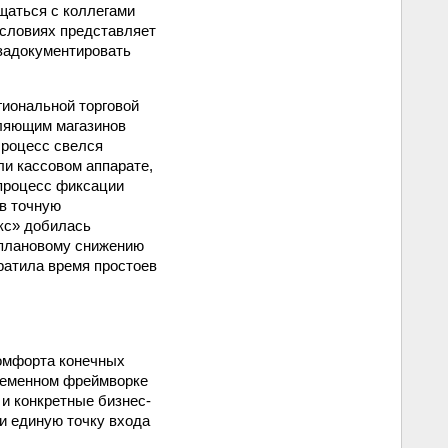
бщаться с коллегами
условиях представляет
 задокументировать
иональной торговой
вляющим магазинов
Процесс свелся
ли кассовом аппарате,
 процесс фиксации
в точную
кс» добилась
 плановому снижению
ратила время простоев
комфорта конечных
временном фреймворке
 и конкретные бизнес-
и единую точку входа