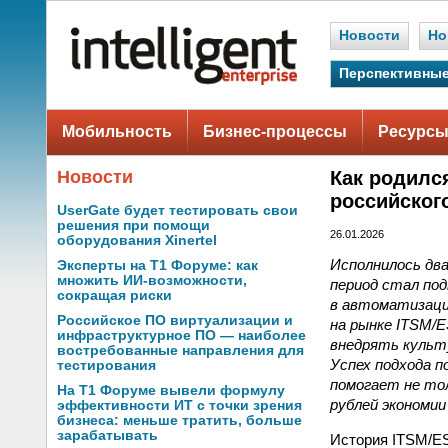
Новости
Но
Перспективные
Мобильность
Бизнес-процессы
Ресурсы
Новости
Как родилс
российског
UserGate будет тестировать свои
решения при помощи
26.01.2026
оборудования Xinertel
Исполнилось дв
Эксперты на Т1 Форуме: как
множить ИИ-возможности,
период стал под
сокращая риски
в автоматизаци
Российское ПО виртуализации и
на рынке ITSM/
инфраструктурное ПО — наиболее
внедрять культу
востребованные направления для
Успех подхода 
тестирования
помогает не то
На Т1 Форуме вывели формулу
рублей экономии
эффективности ИТ с точки зрения
бизнеса: меньше тратить, больше
зарабатывать
История ITSM/ES