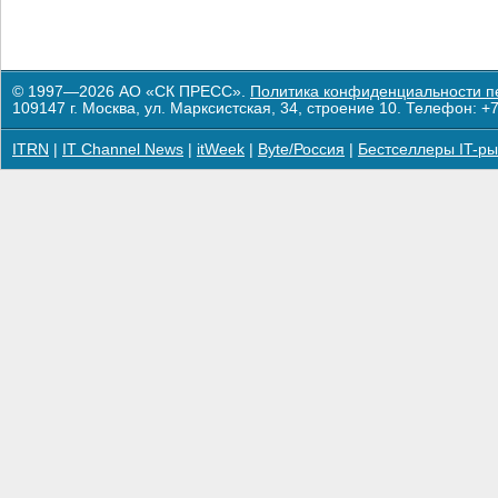
© 1997—2026 АО «СК ПРЕСС».
Политика конфиденциальности п
109147 г. Москва, ул. Марксистская, 34, строение 10. Телефон: +7
ITRN
|
IT Channel News
|
itWeek
|
Byte/Россия
|
Бестселлеры IT-ры