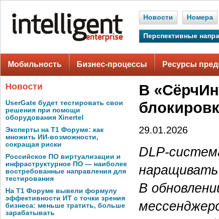
Новости
Номера
Перспективные напр
Мобильность
Бизнес-процессы
Ресурсы пред
Новости
В «СёрчИ
UserGate будет тестировать свои
блокировк
решения при помощи
оборудования Xinertel
29.01.2026
Эксперты на Т1 Форуме: как
множить ИИ-возможности,
сокращая риски
DLP-систем
Российское ПО виртуализации и
инфраструктурное ПО — наиболее
наращивать 
востребованные направления для
тестирования
В обновлени
На Т1 Форуме вывели формулу
эффективности ИТ с точки зрения
мессенджеро
бизнеса: меньше тратить, больше
зарабатывать