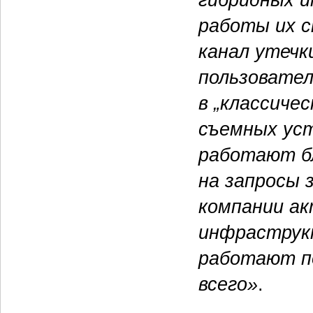
работы их 
канал утечк
пользовате
в „классичес
съемных уст
работают бл
на запросы 
компании а
инфраструкт
работают п
всего»
.