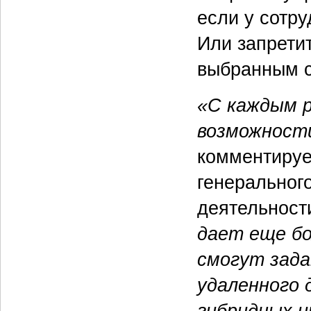
если у сотру
Или запрети
выбранным с
«С каждым 
возможност
комментиру
генеральног
деятельнос
дает еще б
смогут зада
удаленного 
гибридных 