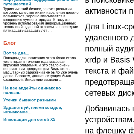
путешествий
активности п
Туристический бизнес, за счет развития
которого качество жизни населения должно
повышаться, хорошо вписывается в
концепцию «умного города». К тому же
уровень использования информационных
Для Linux-с
технологий в данной отрасли за последние
пятнадцать-двадцать лет …
удаленного 
Блог
полный ауди
Вот те два...
xrdp и Basis
Поводом для написания этого блога стала
уже вторая в течение года массовая
вирусная эпидемия. И это стало очень
текста и фай
неприятным прецедентом. Ведь столь
масштабных заражений не было уже очень
давно. Впрочем, данная ситуация была
предотвраща
ожидаемой. Эпидемию вызвали …
Не все апдейты одинаково
сетевых диск
полезны
Утечки бывают разными
Добавилась 
Здравствуй, племя младое,
незнакомое...
устройствам
Инновации для сетей X5
на флешку 