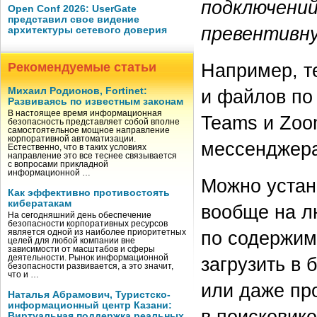
подключений
Open Conf 2026: UserGate
представил свое видение
превентивну
архитектуры сетевого доверия
Например, т
Рекомендуемые статьи
Михаил Родионов, Fortinet:
и файлов по 
Развиваясь по известным законам
В настоящее время информационная
Teams и Zoo
безопасность представляет собой вполне
самостоятельное мощное направление
корпоративной автоматизации.
мессенджера
Естественно, что в таких условиях
направление это все теснее связывается
с вопросами прикладной
информационной …
Можно устан
Как эффективно противостоять
кибератакам
вообще на л
На сегодняшний день обеспечение
безопасности корпоративных ресурсов
по содержим
является одной из наиболее приоритетных
целей для любой компании вне
зависимости от масштабов и сферы
деятельности. Рынок информационной
загрузить в
безопасности развивается, а это значит,
что и …
или даже пр
Наталья Абрамович, Туристско-
информационный центр Казани:
в поисковике
Виртуальная поддержка реальных