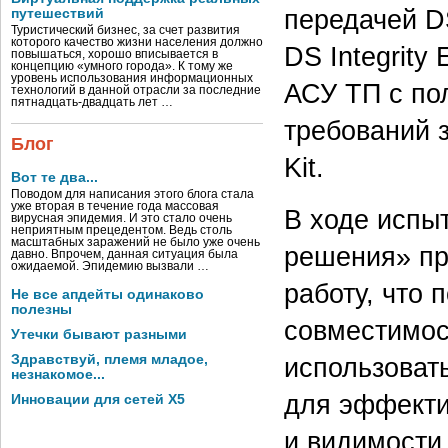
передачей D
путешествий
Туристический бизнес, за счет развития
которого качество жизни населения должно
DS Integrit
повышаться, хорошо вписывается в
концепцию «умного города». К тому же
уровень использования информационных
АСУ ТП с по
технологий в данной отрасли за последние
пятнадцать-двадцать лет …
требований 
Блог
Kit.
Вот те два...
Поводом для написания этого блога стала
уже вторая в течение года массовая
В ходе испы
вирусная эпидемия. И это стало очень
неприятным прецедентом. Ведь столь
масштабных заражений не было уже очень
решения» пр
давно. Впрочем, данная ситуация была
ожидаемой. Эпидемию вызвали …
работу, что
Не все апдейты одинаково
полезны
совместимос
Утечки бывают разными
Здравствуй, племя младое,
использоват
незнакомое...
для эффекти
Инновации для сетей X5
и видимости