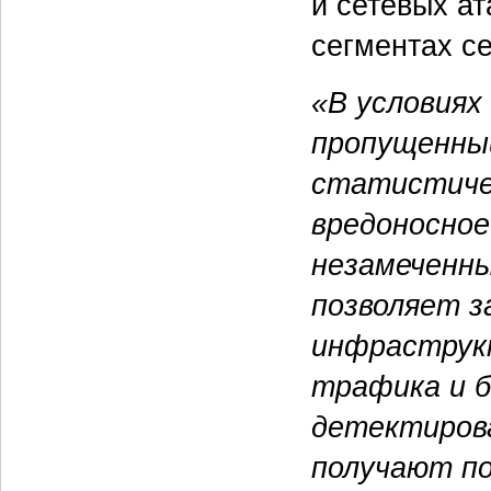
и сетевых а
сегментах се
«В условиях
пропущенны
статистиче
вредоносное
незамеченн
позволяет з
инфраструкт
трафика и б
детектирова
получают п