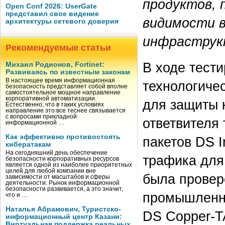
продуктов, 
Open Conf 2026: UserGate
представил свое видение
видимости 
архитектуры сетевого доверия
инфраструк
Рекомендуемые статьи
В ходе тест
Михаил Родионов, Fortinet:
Развиваясь по известным законам
В настоящее время информационная
технологиче
безопасность представляет собой вполне
самостоятельное мощное направление
корпоративной автоматизации.
для защиты 
Естественно, что в таких условиях
направление это все теснее связывается
с вопросами прикладной
ответвителя
информационной …
Как эффективно противостоять
пакетов DS I
кибератакам
На сегодняшний день обеспечение
трафика для
безопасности корпоративных ресурсов
является одной из наиболее приоритетных
целей для любой компании вне
была провер
зависимости от масштабов и сферы
деятельности. Рынок информационной
безопасности развивается, а это значит,
промышленно
что и …
Наталья Абрамович, Туристско-
DS Copper-T
информационный центр Казани:
Виртуальная поддержка реальных