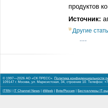
продуктов к
Источник:
аг
Другие стат
© 1997—2026 АО «СК ПРЕСС».
Политика конфиденциальности п
109147 г. Москва, ул. Марксистская, 34, строение 10. Телефон: +7
ITRN
|
IT Channel News
|
itWeek
|
Byte/Россия
|
Бестселлеры IT-ры