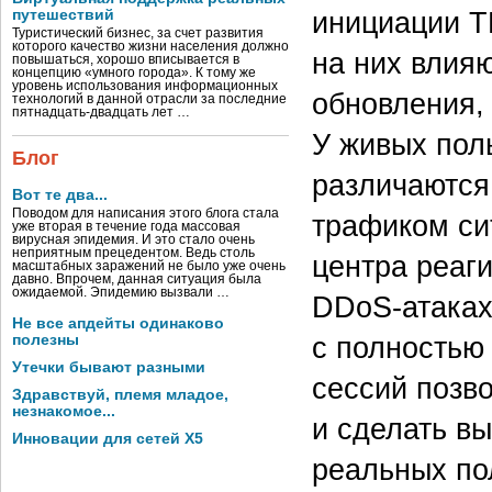
инициации T
путешествий
Туристический бизнес, за счет развития
которого качество жизни населения должно
на них влия
повышаться, хорошо вписывается в
концепцию «умного города». К тому же
уровень использования информационных
обновления,
технологий в данной отрасли за последние
пятнадцать-двадцать лет …
У живых поль
Блог
различаются
Вот те два...
Поводом для написания этого блога стала
трафиком си
уже вторая в течение года массовая
вирусная эпидемия. И это стало очень
неприятным прецедентом. Ведь столь
центра реаг
масштабных заражений не было уже очень
давно. Впрочем, данная ситуация была
ожидаемой. Эпидемию вызвали …
DDoS-атаках
Не все апдейты одинаково
с полностью
полезны
Утечки бывают разными
сессий позв
Здравствуй, племя младое,
незнакомое...
и сделать вы
Инновации для сетей X5
реальных пол