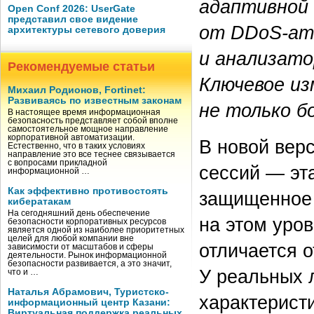
адаптивной
Open Conf 2026: UserGate
представил свое видение
от DDoS-ата
архитектуры сетевого доверия
и анализато
Рекомендуемые статьи
Ключевое и
Михаил Родионов, Fortinet:
Развиваясь по известным законам
не только б
В настоящее время информационная
безопасность представляет собой вполне
самостоятельное мощное направление
корпоративной автоматизации.
В новой вер
Естественно, что в таких условиях
направление это все теснее связывается
с вопросами прикладной
сессий — эта
информационной …
Как эффективно противостоять
защищенное 
кибератакам
На сегодняшний день обеспечение
на этом уро
безопасности корпоративных ресурсов
является одной из наиболее приоритетных
целей для любой компании вне
отличается 
зависимости от масштабов и сферы
деятельности. Рынок информационной
безопасности развивается, а это значит,
У реальных 
что и …
Наталья Абрамович, Туристско-
характеристи
информационный центр Казани:
Виртуальная поддержка реальных