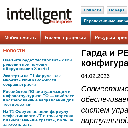
Новости
Номера
Перспективные напр
Мобильность
Бизнес-процессы
Ресурсы пред
Новости
Гарда и 
UserGate будет тестировать свои
конфигур
решения при помощи
оборудования Xinertel
04.02.2026
Эксперты на Т1 Форуме: как
множить ИИ-возможности,
сокращая риски
Совместимо
Российское ПО виртуализации и
инфраструктурное ПО — наиболее
обеспечивае
востребованные направления для
тестирования
систем упра
На Т1 Форуме вывели формулу
эффективности ИТ с точки зрения
виртуальной
бизнеса: меньше тратить, больше
зарабатывать