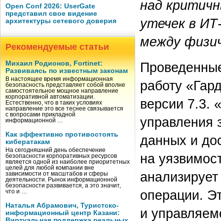
над критичн
Open Conf 2026: UserGate
представил свое видение
утечек в ИТ
архитектуры сетевого доверия
между физич
Рекомендуемые статьи
Михаил Родионов, Fortinet:
Проведенные
Развиваясь по известным законам
В настоящее время информационная
работу «Гар
безопасность представляет собой вполне
самостоятельное мощное направление
корпоративной автоматизации.
версии 7.3.
Естественно, что в таких условиях
направление это все теснее связывается
с вопросами прикладной
управления 
информационной …
Как эффективно противостоять
данных и до
кибератакам
На сегодняшний день обеспечение
на уязвимост
безопасности корпоративных ресурсов
является одной из наиболее приоритетных
целей для любой компании вне
анализирует
зависимости от масштабов и сферы
деятельности. Рынок информационной
безопасности развивается, а это значит,
операции. Э
что и …
Наталья Абрамович, Туристско-
и управляем
информационный центр Казани:
Виртуальная поддержка реальных