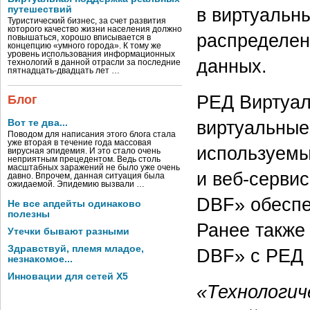
путешествий
в виртуальн
Туристический бизнес, за счет развития
которого качество жизни населения должно
распределен
повышаться, хорошо вписывается в
концепцию «умного города». К тому же
уровень использования информационных
данных.
технологий в данной отрасли за последние
пятнадцать-двадцать лет …
РЕД Виртуал
Блог
виртуальные
Вот те два...
Поводом для написания этого блога стала
уже вторая в течение года массовая
используемы
вирусная эпидемия. И это стало очень
неприятным прецедентом. Ведь столь
масштабных заражений не было уже очень
и веб-серви
давно. Впрочем, данная ситуация была
ожидаемой. Эпидемию вызвали …
DBF» обеспе
Не все апдейты одинаково
полезны
Ранее также
Утечки бывают разными
Здравствуй, племя младое,
DBF» с РЕД 
незнакомое...
Инновации для сетей X5
«Технологич