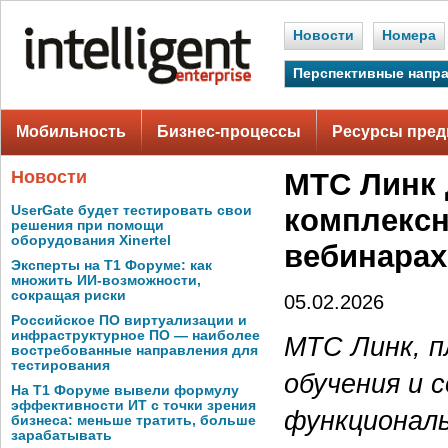
Новости
Номера
Перспективные напр
Мобильность
Бизнес-процессы
Ресурсы пред
Новости
МТС Линк 
UserGate будет тестировать свои
комплексн
решения при помощи
оборудования Xinertel
вебинарах
Эксперты на Т1 Форуме: как
множить ИИ-возможности,
сокращая риски
05.02.2026
Российское ПО виртуализации и
инфраструктурное ПО — наиболее
МТС Линк, п
востребованные направления для
тестирования
обучения и 
На Т1 Форуме вывели формулу
эффективности ИТ с точки зрения
функционал
бизнеса: меньше тратить, больше
зарабатывать