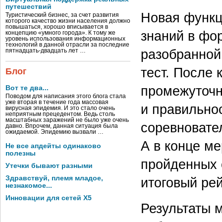
путешествий
Новая функц
Туристический бизнес, за счет развития
которого качество жизни населения должно
повышаться, хорошо вписывается в
знаний в фо
концепцию «умного города». К тому же
уровень использования информационных
технологий в данной отрасли за последние
разобранной
пятнадцать-двадцать лет …
тест. После 
Блог
промежуточн
Вот те два...
Поводом для написания этого блога стала
уже вторая в течение года массовая
и правильнос
вирусная эпидемия. И это стало очень
неприятным прецедентом. Ведь столь
масштабных заражений не было уже очень
соревновате
давно. Впрочем, данная ситуация была
ожидаемой. Эпидемию вызвали …
А в конце ме
Не все апдейты одинаково
полезны
пройденных 
Утечки бывают разными
Здравствуй, племя младое,
итоговый рей
незнакомое...
Инновации для сетей X5
Результаты 