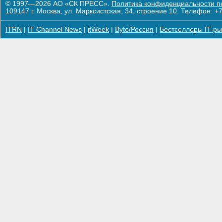
© 1997—2026 АО «СК ПРЕСС».
Политика конфиденциальности п
109147 г. Москва, ул. Марксистская, 34, строение 10. Телефон: +7
ITRN
|
IT Channel News
|
itWeek
|
Byte/Россия
|
Бестселлеры IT-ры