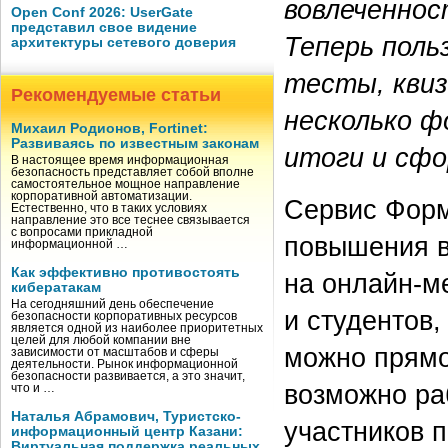
вовлеченнос
Open Conf 2026: UserGate
представил свое видение
Теперь поль
архитектуры сетевого доверия
тесты, квиз
Рекомендуемые статьи
несколько ф
Михаил Родионов, Fortinet:
Развиваясь по известным законам
итоги и сфо
В настоящее время информационная
безопасность представляет собой вполне
самостоятельное мощное направление
корпоративной автоматизации.
Сервис Форм
Естественно, что в таких условиях
направление это все теснее связывается
с вопросами прикладной
повышения в
информационной …
Как эффективно противостоять
на онлайн-м
кибератакам
На сегодняшний день обеспечение
и студентов
безопасности корпоративных ресурсов
является одной из наиболее приоритетных
целей для любой компании вне
можно прямо
зависимости от масштабов и сферы
деятельности. Рынок информационной
безопасности развивается, а это значит,
возможно ра
что и …
Наталья Абрамович, Туристско-
участников п
информационный центр Казани:
Виртуальная поддержка реальных