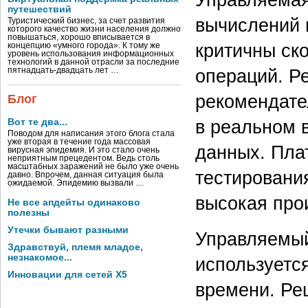
путешествий
вычислений 
Туристический бизнес, за счет развития
которого качество жизни населения должно
повышаться, хорошо вписывается в
критичны ск
концепцию «умного города». К тому же
уровень использования информационных
технологий в данной отрасли за последние
операций. Р
пятнадцать-двадцать лет …
рекомендате
Блог
в реальном 
Вот те два...
Поводом для написания этого блога стала
уже вторая в течение года массовая
данных. Пла
вирусная эпидемия. И это стало очень
неприятным прецедентом. Ведь столь
масштабных заражений не было уже очень
тестирования
давно. Впрочем, данная ситуация была
ожидаемой. Эпидемию вызвали …
высокая про
Не все апдейты одинаково
полезны
Утечки бывают разными
Управляемый
Здравствуй, племя младое,
незнакомое...
используетс
Инновации для сетей X5
времени. Ре