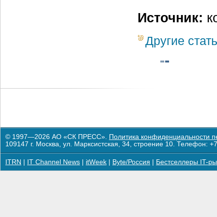
Источник:
к
Другие стат
© 1997—2026 АО «СК ПРЕСС».
Политика конфиденциальности п
109147 г. Москва, ул. Марксистская, 34, строение 10. Телефон: +7
ITRN
|
IT Channel News
|
itWeek
|
Byte/Россия
|
Бестселлеры IT-ры