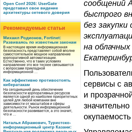
сообщений A
Open Conf 2026: UserGate
представил свое видение
быстрого вн
архитектуры сетевого доверия
без закупки
Рекомендуемые статьи
эксплуатац
Михаил Родионов, Fortinet:
Развиваясь по известным законам
на облачных
В настоящее время информационная
безопасность представляет собой вполне
самостоятельное мощное направление
Екатеринбур
корпоративной автоматизации.
Естественно, что в таких условиях
направление это все теснее связывается
с вопросами прикладной
Пользовател
информационной …
Как эффективно противостоять
сервисы с а
кибератакам
На сегодняшний день обеспечение
и прозрачно
безопасности корпоративных ресурсов
является одной из наиболее приоритетных
целей для любой компании вне
значительно
зависимости от масштабов и сферы
деятельности. Рынок информационной
безопасности развивается, а это значит,
окупаемость
что и …
Наталья Абрамович, Туристско-
информационный центр Казани:
Управляемая
Виртуальная поддержка реальных