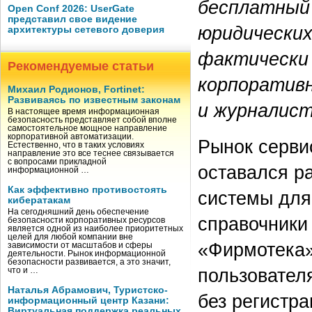
бесплатный
Open Conf 2026: UserGate
представил свое видение
юридических
архитектуры сетевого доверия
фактически 
Рекомендуемые статьи
корпоративн
Михаил Родионов, Fortinet:
Развиваясь по известным законам
и журналист
В настоящее время информационная
безопасность представляет собой вполне
самостоятельное мощное направление
корпоративной автоматизации.
Рынок серви
Естественно, что в таких условиях
направление это все теснее связывается
с вопросами прикладной
оставался р
информационной …
Как эффективно противостоять
системы для
кибератакам
На сегодняшний день обеспечение
справочники
безопасности корпоративных ресурсов
является одной из наиболее приоритетных
целей для любой компании вне
«Фирмотека» 
зависимости от масштабов и сферы
деятельности. Рынок информационной
безопасности развивается, а это значит,
пользовател
что и …
Наталья Абрамович, Туристско-
без регистра
информационный центр Казани:
Виртуальная поддержка реальных