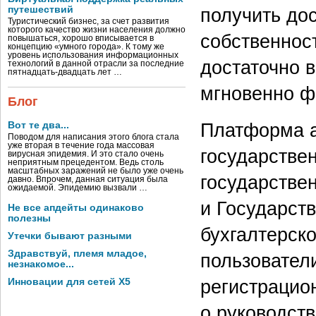
путешествий
получить до
Туристический бизнес, за счет развития
которого качество жизни населения должно
собственнос
повышаться, хорошо вписывается в
концепцию «умного города». К тому же
уровень использования информационных
достаточно 
технологий в данной отрасли за последние
пятнадцать-двадцать лет …
мгновенно ф
Блог
Платформа а
Вот те два...
Поводом для написания этого блога стала
уже вторая в течение года массовая
государстве
вирусная эпидемия. И это стало очень
неприятным прецедентом. Ведь столь
масштабных заражений не было уже очень
государстве
давно. Впрочем, данная ситуация была
ожидаемой. Эпидемию вызвали …
и Государст
Не все апдейты одинаково
полезны
бухгалтерск
Утечки бывают разными
Здравствуй, племя младое,
пользовател
незнакомое...
регистрацио
Инновации для сетей X5
о руководст