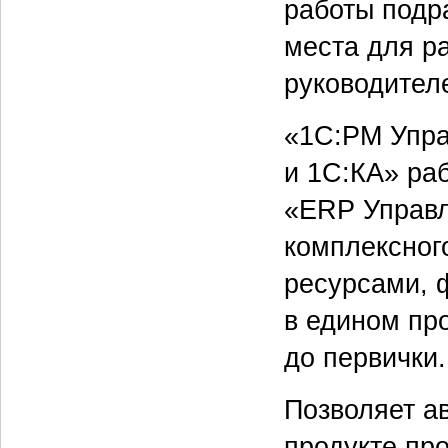
работы подр
места для р
руководител
«1С:PM Упра
и 1С:КА» ра
«ERP Управл
комплексног
ресурсами, 
в едином пр
до первички.
Позволяет а
продукте пр