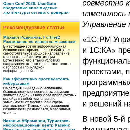
совместно к
Open Conf 2026: UserGate
представил свое видение
изменилось 
архитектуры сетевого доверия
Управление 
Рекомендуемые статьи
«1С:PM Упра
Михаил Родионов, Fortinet:
Развиваясь по известным законам
В настоящее время информационная
и 1С:КА» пр
безопасность представляет собой вполне
самостоятельное мощное направление
корпоративной автоматизации.
функциональ
Естественно, что в таких условиях
направление это все теснее связывается
с вопросами прикладной
проектами, 
информационной …
Как эффективно противостоять
программных
кибератакам
На сегодняшний день обеспечение
предприятие
безопасности корпоративных ресурсов
является одной из наиболее приоритетных
целей для любой компании вне
и решений на
зависимости от масштабов и сферы
деятельности. Рынок информационной
безопасности развивается, а это значит,
что и …
В новой
5-й
р
Наталья Абрамович, Туристско-
информационный центр Казани:
функциональ
Виртуальная поддержка реальных