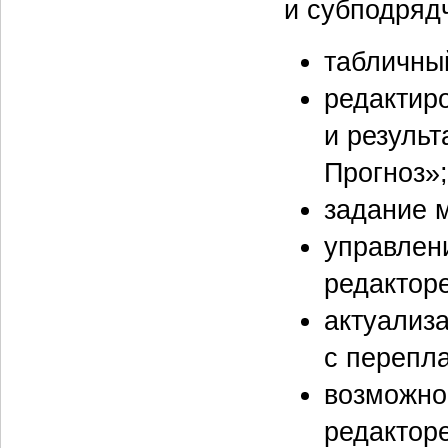
и субподряд
табличный
редактир
и резуль
Прогноз»;
задание 
управлен
редакторе
актуализ
с перепл
возможно
редакторе