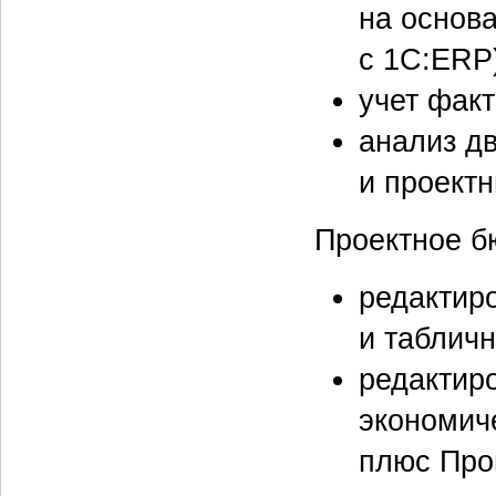
на основа
с 1С:ERP
учет фак
анализ д
и проектн
Проектное б
редактир
и табличн
редактир
экономич
плюс Про