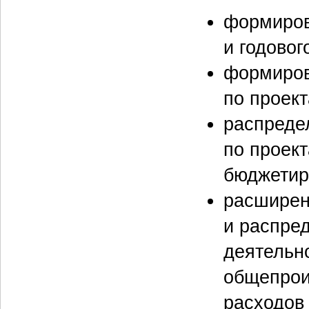
формиров
и годово
формиров
по проект
распреде
по проек
бюджетир
расширен
и распре
деятельно
общепрои
расходов 