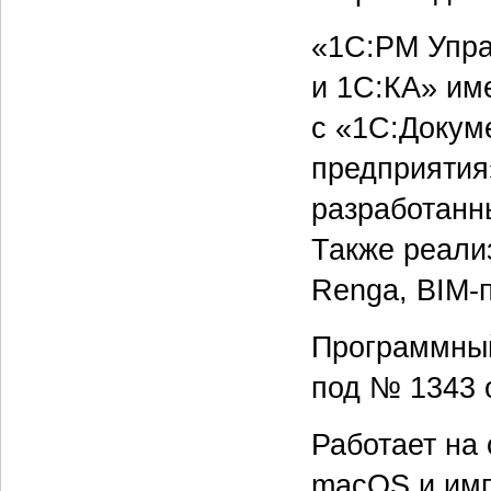
«1С:PM Упра
и 1С:КА» им
с «1С:Докум
предприятия
разработанн
Также реализ
Renga, BIM-п
Программный
под № 1343 о
Работает на
macOS и имп