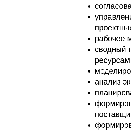
согласова
управлен
проектных
рабочее 
сводный 
ресурсам
моделиро
анализ э
планиров
формиров
поставщи
формиров