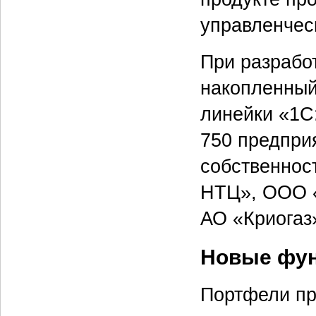
управленческ
При разработ
накопленный
линейки «1С
750 предпри
собственнос
НТЦ», ООО 
АО «Криогаз
Новые фун
Портфели пр