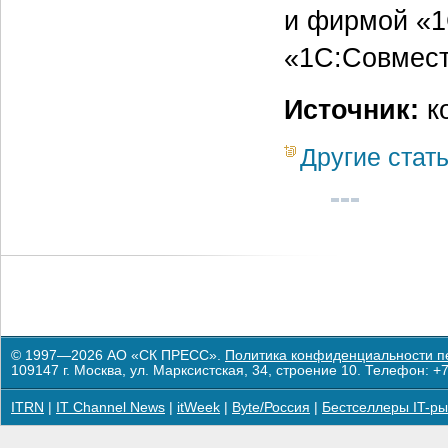
и фирмой «1
«1С:Совмес
Источник:
к
Другие стат
© 1997—2026 АО «СК ПРЕСС».
Политика конфиденциальности п
109147 г. Москва, ул. Марксистская, 34, строение 10. Телефон: +7
ITRN
|
IT Channel News
|
itWeek
|
Byte/Россия
|
Бестселлеры IT-ры