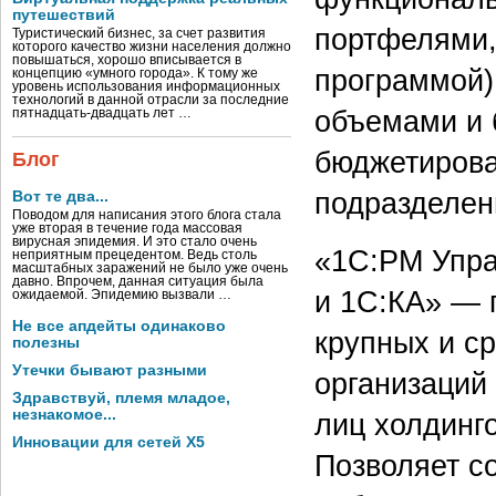
путешествий
портфелями,
Туристический бизнес, за счет развития
которого качество жизни населения должно
повышаться, хорошо вписывается в
программой)
концепцию «умного города». К тому же
уровень использования информационных
технологий в данной отрасли за последние
объемами и
пятнадцать-двадцать лет …
бюджетирова
Блог
подразделен
Вот те два...
Поводом для написания этого блога стала
уже вторая в течение года массовая
вирусная эпидемия. И это стало очень
«1С:PM Упра
неприятным прецедентом. Ведь столь
масштабных заражений не было уже очень
давно. Впрочем, данная ситуация была
и 1С:КА» — 
ожидаемой. Эпидемию вызвали …
Не все апдейты одинаково
крупных и с
полезны
Утечки бывают разными
организаций
Здравствуй, племя младое,
незнакомое...
лиц холдинг
Инновации для сетей X5
Позволяет с