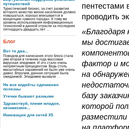
пентестами 
путешествий
Туристический бизнес, за счет развития
которого качество жизни населения должно
проводить э
повышаться, хорошо вписывается в
концепцию «умного города». К тому же
уровень использования информационных
технологий в данной отрасли за последние
«Благодаря 
пятнадцать-двадцать лет …
мы достигае
Блог
компонентов
Вот те два...
Поводом для написания этого блога стала
уже вторая в течение года массовая
фактор и м
вирусная эпидемия. И это стало очень
неприятным прецедентом. Ведь столь
масштабных заражений не было уже очень
на обнаруже
давно. Впрочем, данная ситуация была
ожидаемой. Эпидемию вызвали …
недостаточн
Не все апдейты одинаково
полезны
базу заказчи
Утечки бывают разными
Здравствуй, племя младое,
которой пол
незнакомое...
разместили
Инновации для сетей X5
на платформ