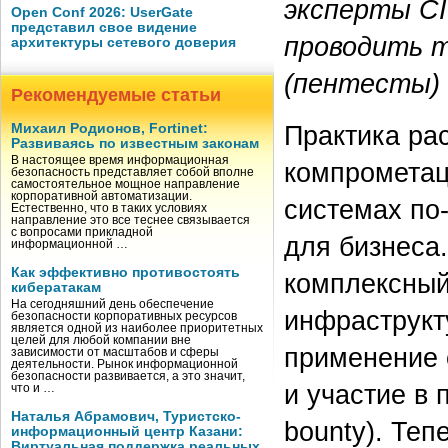
эксперты CI
Open Conf 2026: UserGate
представил свое видение
проводить т
архитектуры сетевого доверия
(пентесты) 
Рекомендуемые статьи
Практика ра
Михаил Родионов, Fortinet:
Развиваясь по известным законам
В настоящее время информационная
компрометац
безопасность представляет собой вполне
самостоятельное мощное направление
корпоративной автоматизации.
системах по
Естественно, что в таких условиях
направление это все теснее связывается
с вопросами прикладной
для бизнеса.
информационной …
Как эффективно противостоять
комплексный
кибератакам
На сегодняшний день обеспечение
инфраструкт
безопасности корпоративных ресурсов
является одной из наиболее приоритетных
целей для любой компании вне
применение 
зависимости от масштабов и сферы
деятельности. Рынок информационной
безопасности развивается, а это значит,
и участие в 
что и …
Наталья Абрамович, Туристско-
bounty). Те
информационный центр Казани:
Виртуальная поддержка реальных