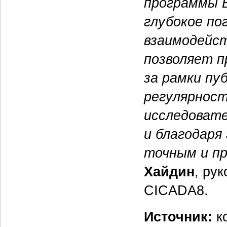
программы B
глубокое по
взаимодейст
позволяет 
за рамки пу
регулярнос
исследоват
и благодаря
точным и п
Хайдин
, ру
CICADA8.
Источник:
к