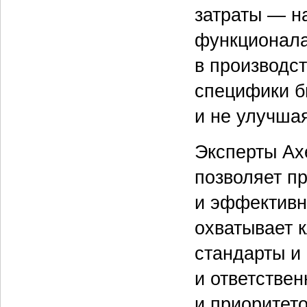
затраты — н
функционала
в производс
специфики б
и не улучша
Эксперты Axe
позволяет п
и эффективн
охватывает 
стандарты и
и ответствен
и приоритето