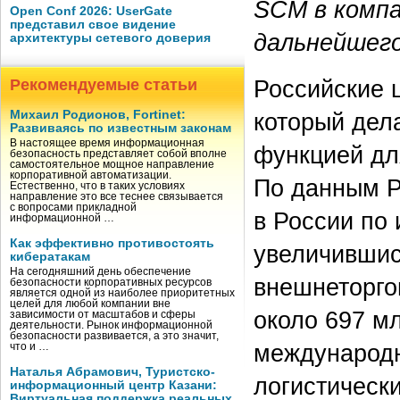
SCM в компа
Open Conf 2026: UserGate
представил свое видение
дальнейшего
архитектуры сетевого доверия
Российские 
Рекомендуемые статьи
Михаил Родионов, Fortinet:
который дел
Развиваясь по известным законам
В настоящее время информационная
функцией дл
безопасность представляет собой вполне
самостоятельное мощное направление
корпоративной автоматизации.
По данным Р
Естественно, что в таких условиях
направление это все теснее связывается
с вопросами прикладной
в России по 
информационной …
Как эффективно противостоять
увеличившись
кибератакам
На сегодняшний день обеспечение
внешнеторго
безопасности корпоративных ресурсов
является одной из наиболее приоритетных
целей для любой компании вне
около 697 м
зависимости от масштабов и сферы
деятельности. Рынок информационной
безопасности развивается, а это значит,
международн
что и …
Наталья Абрамович, Туристско-
логистическ
информационный центр Казани:
Виртуальная поддержка реальных