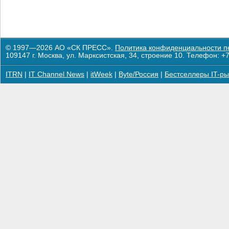
© 1997—2026 АО «СК ПРЕСС».
Политика конфиденциальности п
109147 г. Москва, ул. Марксистская, 34, строение 10. Телефон: +7
ITRN
|
IT Channel News
|
itWeek
|
Byte/Россия
|
Бестселлеры IT-ры