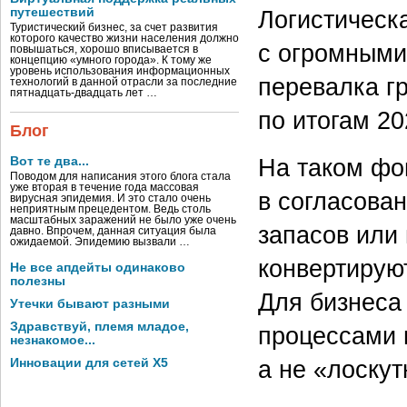
путешествий
Логистическ
Туристический бизнес, за счет развития
которого качество жизни населения должно
с огромными
повышаться, хорошо вписывается в
концепцию «умного города». К тому же
уровень использования информационных
перевалка гр
технологий в данной отрасли за последние
пятнадцать-двадцать лет …
по итогам 20
Блог
На таком фо
Вот те два...
Поводом для написания этого блога стала
уже вторая в течение года массовая
в согласова
вирусная эпидемия. И это стало очень
неприятным прецедентом. Ведь столь
масштабных заражений не было уже очень
запасов или
давно. Впрочем, данная ситуация была
ожидаемой. Эпидемию вызвали …
конвертирую
Не все апдейты одинаково
полезны
Для бизнеса
Утечки бывают разными
Здравствуй, племя младое,
процессами и
незнакомое...
а не «лоскут
Инновации для сетей X5