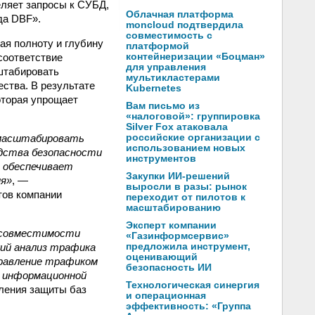
еляет запросы к СУБД,
Облачная платформа
да DBF».
moncloud подтвердила
совместимость с
ая полноту и глубину
платформой
соответствие
контейнеризации «Боцман»
для управления
штабировать
мультикластерами
ества. В результате
Kubernetes
оторая упрощает
Вам письмо из
«налоговой»: группировка
Silver Fox атаковала
и масштабировать
российские организации с
использованием новых
едства безопасности
инструментов
 обеспечивает
Закупки ИИ-решений
ия»
, —
выросли в разы: рынок
тов компании
переходит от пилотов к
масштабированию
Эксперт компании
и совместимости
«Газинформсервис»
кий анализ трафика
предложила инструмент,
оценивающий
правление трафиком
безопасность ИИ
 информационной
Технологическая синергия
вления защиты баз
и операционная
эффективность: «Группа