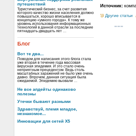
путешествий
Источник:
компа
Туристический бизнес, за счет развития
которого качество жизни населения должно
Другие статьи
повышаться, хорошо вписывается в
концепцию «умного города». К тому же
уровень использования информационных
технологий в данной отрасли за последние
пятнадцать-двадцать лет …
Блог
Вот те два...
Поводом для написания этого блога стала
уже вторая в течение года массовая
вирусная эпидемия. И это стало очень
неприятным прецедентом. Ведь столь
масштабных заражений не было уже очень
давно. Впрочем, данная ситуация была
ожидаемой. Эпидемию вызвали …
Не все апдейты одинаково
полезны
Утечки бывают разными
Здравствуй, племя младое,
незнакомое...
Инновации для сетей X5