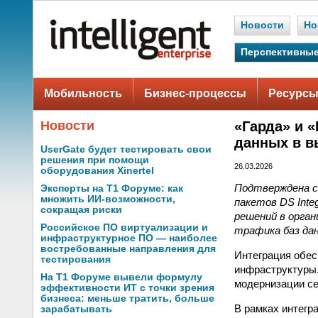
Новости
Но
Перспективные
Мобильность
Бизнес-процессы
Ресурсы
Новости
«Гарда» и 
данных в в
UserGate будет тестировать свои
решения при помощи
26.03.2026
оборудования Xinertel
Подтверждена с
Эксперты на Т1 Форуме: как
множить ИИ-возможности,
пакетов DS Int
сокращая риски
решений в орга
Российское ПО виртуализации и
трафика баз да
инфраструктурное ПО — наиболее
востребованные направления для
Интеграция обес
тестирования
инфраструктуры.
На Т1 Форуме вывели формулу
модернизации се
эффективности ИТ с точки зрения
бизнеса: меньше тратить, больше
В рамках интегр
зарабатывать