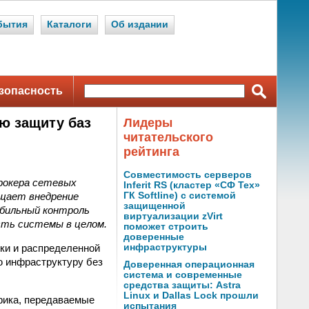
бытия
Каталоги
Об издании
зопасность
ю защиту баз
Лидеры
читательского
рейтинга
Совместимость серверов
рокера сетевых
Inferit RS (кластер «СФ Тех»
ощает внедрение
ГК Softline) с системой
защищенной
абильный контроль
виртуализации zVirt
сть системы в целом.
поможет строить
доверенные
ки и распределенной
инфраструктуры
ю инфраструктуру без
Доверенная операционная
система и современные
средства защиты: Astra
Linux и Dallas Lock прошли
афика, передаваемые
испытания