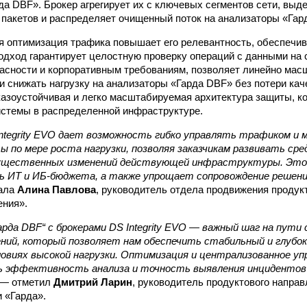
рда DBF». Брокер агрегирует их с ключевых сегментов сети, выд
 пакетов и распределяет очищенный поток на анализаторы «Гар
 оптимизация трафика повышает его релевантность, обеспечив
подход гарантирует целостную проверку операций с данными на 
асности и корпоративным требованиям, позволяет линейно мас
и снижать нагрузку на анализаторы «Гарда DBF» без потери кач
азоустойчивая и легко масштабируемая архитектура защиты, к
стемы в распределенной инфраструктуре.
Integrity EVO дает возможность гибко управлять трафиком 
 по мере роста нагрузки, позволяя заказчикам развивать ср
существенных изменений действующей инфраструктуры. Это
ь ИТ и ИБ-бюджета, а также упрощает сопровождение решен
ала
Алина Павлова
, руководитель отдела продвижения продук
ния».
рда DBF“ с брокерами DS Integrity EVO — важный шаг на пут
ений, который позволяет нам обеспечить стабильный и глубо
ловиях высокой нагрузки. Оптимизация и централизованное у
 эффективность анализа и точность выявления инцидентов
 — отметил
Дмитрий Ларин
, руководитель продуктового напра
 «Гарда».