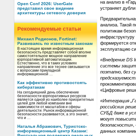
на анализ в «Га
Open Conf 2026: UserGate
устраняет дубли
представил свое видение
архитектуры сетевого доверия
Предварительная
анализа. Такой 
Рекомендуемые статьи
политикам безоп
инфраструктуру 
Михаил Родионов, Fortinet:
формируется отк
Развиваясь по известным законам
эксплуатацию си
В настоящее время информационная
безопасность представляет собой вполне
самостоятельное мощное направление
«Внедрение DS 
корпоративной автоматизации.
Естественно, что в таких условиях
системы защиты
направление это все теснее связывается
с вопросами прикладной
поэтапно, без 
информационной …
предсказуемост
Как эффективно противостоять
прокомментиров
кибератакам
«Цифровые реше
На сегодняшний день обеспечение
безопасности корпоративных ресурсов
является одной из наиболее приоритетных
«Интеграция „Га
целей для любой компании вне
российских реш
зависимости от масштабов и сферы
деятельности. Рынок информационной
СУБД даже в ус
безопасности развивается, а это значит,
что и …
могут повысить
безопасности»
,
Наталья Абрамович, Туристско-
данных компании
информационный центр Казани:
Виртуальная поддержка реальных