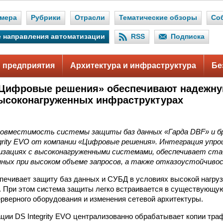
мера
Рубрики
Отрасли
Тематические обзоры
Со
 направления автоматизации
RSS
Подписка
 предприятия
Архитектура и инфраструктура
Бе
«Цифровые решения» обеспечивают надежну
ысоконагруженных инфраструктурах
овместимость системы защиты баз данных «Гарда DBF» и б
egrity EVO от компании «Цифровые решения». Интеграция упр
низациях с высоконагруженными системами, обеспечивает ст
нных при высоком объеме запросов, а также отказоустойчиво
печивает защиту баз данных и СУБД в условиях высокой нагруз
 При этом система защиты легко встраивается в существующу
рверного оборудования и изменения сетевой архитектуры.
ации DS Integrity EVO централизованно обрабатывает копии тр