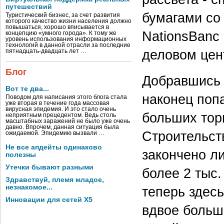
путешествий
бумагами со
Туристический бизнес, за счет развития
которого качество жизни населения должно
повышаться, хорошо вписывается в
NationsBanc 
концепцию «умного города». К тому же
уровень использования информационных
технологий в данной отрасли за последние
деловом цен
пятнадцать-двадцать лет …
Блог
Добравшись 
Вот те два...
наконец попа
Поводом для написания этого блога стала
уже вторая в течение года массовая
вирусная эпидемия. И это стало очень
больших тор
неприятным прецедентом. Ведь столь
масштабных заражений не было уже очень
давно. Впрочем, данная ситуация была
Строительст
ожидаемой. Эпидемию вызвали …
Не все апдейты одинаково
закончено л
полезны
Утечки бывают разными
более 2 тыс.
Здравствуй, племя младое,
незнакомое...
теперь здесь
Инновации для сетей X5
вдвое больш