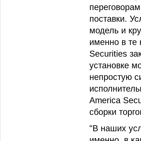
переговорам,
поставки. У
модель и кр
именно в те 
Securities за
установке м
непростую си
исполнитель
America Secu
сборки торго
"В наших усл
именно, в ка