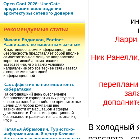
Open Conf 2026: UserGate
представил свое видение
архитектуры сетевого доверия
и
Рекомендуемые статьи
Ларри 
Михаил Родионов, Fortinet:
Развиваясь по известным законам
В настоящее время информационная
безопасность представляет собой вполне
Ник Ранелли
самостоятельное мощное направление
корпоративной автоматизации.
Естественно, что в таких условиях
направление это все теснее связывается
с вопросами прикладной
информационной …
переплани
Как эффективно противостоять
кибератакам
зал
На сегодняшний день обеспечение
безопасности корпоративных ресурсов
дополнит
является одной из наиболее приоритетных
целей для любой компании вне
зависимости от масштабов и сферы
деятельности. Рынок информационной
безопасности развивается, а это значит,
что и …
В холодный я
Наталья Абрамович, Туристско-
информационный центр Казани:
рассвета - 
Виртуальная поддержка реальных