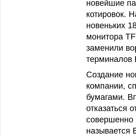
новейшие па
котировок. Н
новеньких 1
монитора TF
заменили во
терминалов 
Создание нов
компании, с
бумагами. В
отказаться 
совершенно н
называется B