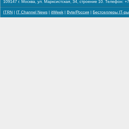
109147 г. Москва, ул. Марксистская, 34, строение 10. Телефон: +7
ITRN
|
IT Channel News
|
itWeek
|
Byte/Россия
|
Бестселлеры IT-ры