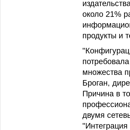
издательств
около 21% р
информацион
продукты и т
"Конфигурац
потребовала
множества пр
Броган, дир
Причина в т
профессиона
двумя сетев
"Интеграция 