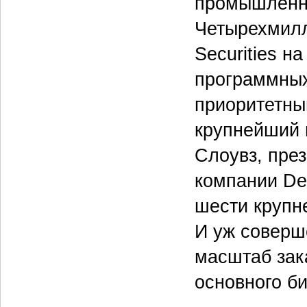
промышленны
Четырехмилл
Securities н
программных
приоритетный
крупнейший и
Слоувз, пре
компании Des
шести крупн
И уж соверш
масштаб зака
основного би