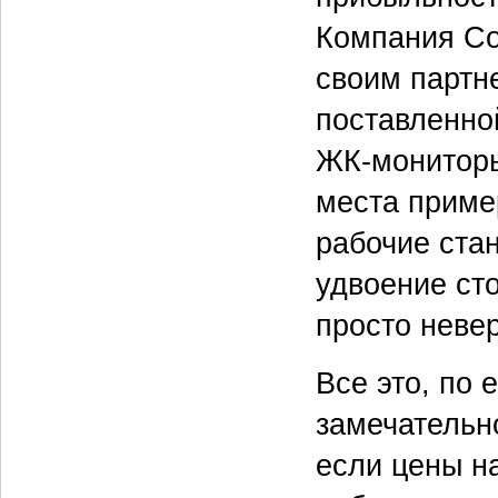
Компания Co
своим партн
поставленной
ЖК-мониторы
места пример
рабочие ста
удвоение сто
просто неве
Все это, по 
замечательн
если цены н