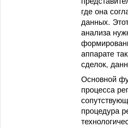
представите
где она согл
данных. Этот
анализа нуж
формировани
аппарате та
сделок, данн
Основной фу
процесса ре
сопутствующ
процедура р
технологиче