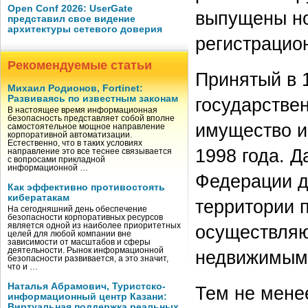
Open Conf 2026: UserGate
выпущены н
представил свое видение
архитектуры сетевого доверия
регистрацио
Рекомендуемые статьи
Принятый в 
Михаил Родионов, Fortinet:
Развиваясь по известным законам
государстве
В настоящее время информационная
безопасность представляет собой вполне
имущество и 
самостоятельное мощное направление
корпоративной автоматизации.
Естественно, что в таких условиях
1998 года. Д
направление это все теснее связывается
с вопросами прикладной
информационной …
Федерации до
Как эффективно противостоять
кибератакам
территории 
На сегодняшний день обеспечение
безопасности корпоративных ресурсов
является одной из наиболее приоритетных
осуществляю
целей для любой компании вне
зависимости от масштабов и сферы
деятельности. Рынок информационной
недвижимым
безопасности развивается, а это значит,
что и …
Наталья Абрамович, Туристско-
Тем не мене
информационный центр Казани:
Виртуальная поддержка реальных