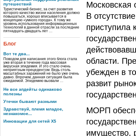
Московская 
путешествий
Туристический бизнес, за счет развития
которого качество жизни населения должно
В отсутстви
повышаться, хорошо вписывается в
концепцию «умного города». К тому же
уровень использования информационных
приступила 
технологий в данной отрасли за последние
пятнадцать-двадцать лет …
государствен
Блог
действовавш
Вот те два...
области. Пр
Поводом для написания этого блога стала
уже вторая в течение года массовая
вирусная эпидемия. И это стало очень
убежден в то
неприятным прецедентом. Ведь столь
масштабных заражений не было уже очень
давно. Впрочем, данная ситуация была
развит рыно
ожидаемой. Эпидемию вызвали …
Не все апдейты одинаково
государствен
полезны
Утечки бывают разными
МОРП обеспе
Здравствуй, племя младое,
незнакомое...
государстве
Инновации для сетей X5
имущество, 