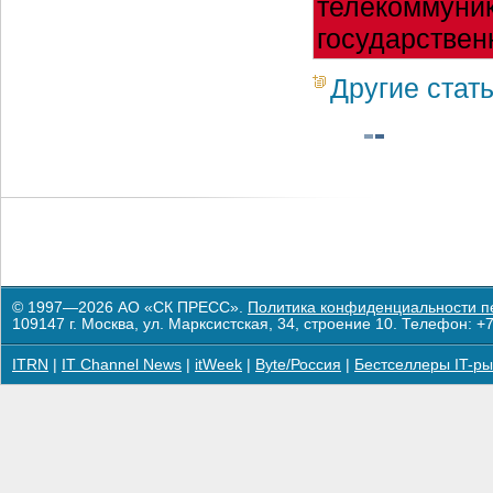
телекоммуник
государствен
Другие стат
© 1997—2026 АО «СК ПРЕСС».
Политика конфиденциальности п
109147 г. Москва, ул. Марксистская, 34, строение 10. Телефон: +7
ITRN
|
IT Channel News
|
itWeek
|
Byte/Россия
|
Бестселлеры IT-ры