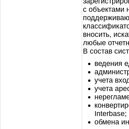
зарегистриро
с объектами 
поддерживаю
классификато
вносить, иск
любые отчет
В состав сис
ведения е
админист
учета вхо
учета аре
нерегламе
конвертир
Interbase;
обмена и