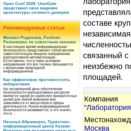
лаборатория
Open Conf 2026: UserGate
представил свое видение
представляла
архитектуры сетевого доверия
составе кру
Рекомендуемые статьи
независимая 
Михаил Родионов, Fortinet:
Развиваясь по известным законам
численностью
В настоящее время информационная
безопасность представляет собой вполне
связанный с
самостоятельное мощное направление
корпоративной автоматизации.
Естественно, что в таких условиях
неизбежно п
направление это все теснее связывается
с вопросами прикладной
информационной …
площадей.
Как эффективно противостоять
кибератакам
На сегодняшний день обеспечение
безопасности корпоративных ресурсов
является одной из наиболее приоритетных
Компания
целей для любой компании вне
зависимости от масштабов и сферы
“Лаборатория
деятельности. Рынок информационной
безопасности развивается, а это значит,
что и …
Местонахожд
Наталья Абрамович, Туристско-
информационный центр Казани:
Москва
Виртуальная поддержка реальных