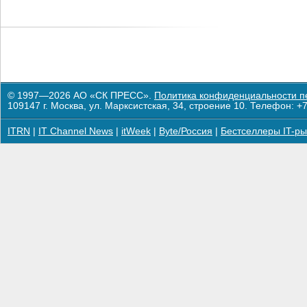
© 1997—2026 АО «СК ПРЕСС».
Политика конфиденциальности п
109147 г. Москва, ул. Марксистская, 34, строение 10. Телефон: +7
ITRN
|
IT Channel News
|
itWeek
|
Byte/Россия
|
Бестселлеры IT-ры