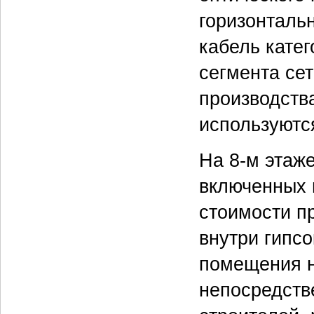
горизонталь
кабель кате
сегмента се
производств
используются 
На 8-м этаж
включенных 
стоимости п
внутри гипс
помещения н
непосредств