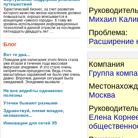
путешествий
Руководитель
Туристический бизнес, за счет развития
которого качество жизни населения должно
повышаться, хорошо вписывается в
Михаил Калин
концепцию «умного города». К тому же
уровень использования информационных
технологий в данной отрасли за последние
Проблема:
пятнадцать-двадцать лет …
Расширение к
Блог
Вот те два...
Поводом для написания этого блога стала
Компания
уже вторая в течение года массовая
вирусная эпидемия. И это стало очень
Группа комп
неприятным прецедентом. Ведь столь
масштабных заражений не было уже очень
давно. Впрочем, данная ситуация была
ожидаемой. Эпидемию вызвали …
Местонахожд
Не все апдейты одинаково
Москва
полезны
Утечки бывают разными
Руководитель
Здравствуй, племя младое,
Елена Корнее
незнакомое...
Инновации для сетей X5
общественно