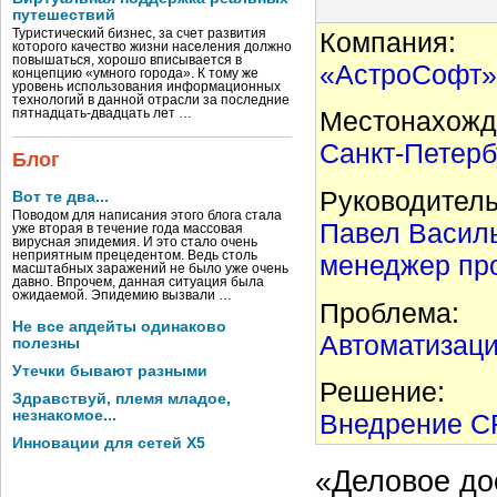
путешествий
Компания:
Туристический бизнес, за счет развития
которого качество жизни населения должно
повышаться, хорошо вписывается в
«АстроСофт»
концепцию «умного города». К тому же
уровень использования информационных
технологий в данной отрасли за последние
Местонахожд
пятнадцать-двадцать лет …
Санкт-Петерб
Блог
Руководитель
Вот те два...
Поводом для написания этого блога стала
Павел Василь
уже вторая в течение года массовая
вирусная эпидемия. И это стало очень
неприятным прецедентом. Ведь столь
менеджер пр
масштабных заражений не было уже очень
давно. Впрочем, данная ситуация была
ожидаемой. Эпидемию вызвали …
Проблема:
Не все апдейты одинаково
Автоматизаци
полезны
Утечки бывают разными
Решение:
Здравствуй, племя младое,
незнакомое...
Внедрение C
Инновации для сетей X5
«Деловое до