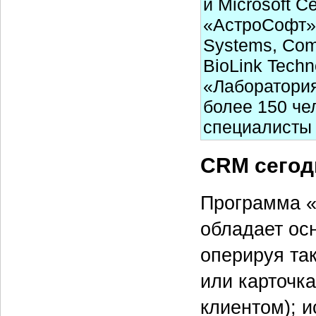
и Microsoft Ce
«АстроСофт» 
Systems, Com
BioLink Techn
«Лаборатория
более 150 че
специалисты 
CRM сегод
Программа «
обладает ос
оперируя та
или карточка
клиентом); 