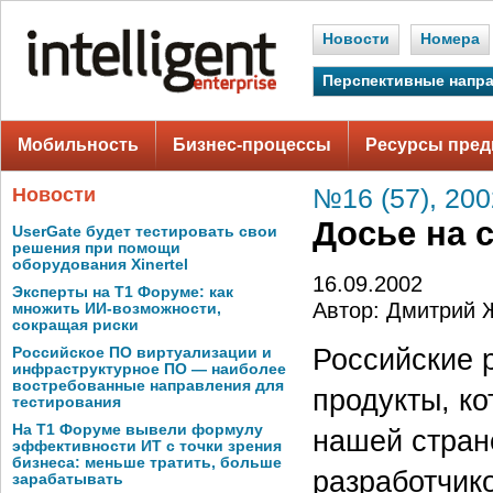
Новости
Номера
Перспективные напр
Мобильность
Бизнес-процессы
Ресурсы пред
Новости
№16 (57), 200
Досье на 
UserGate будет тестировать свои
решения при помощи
оборудования Xinertel
16.09.2002
Эксперты на Т1 Форуме: как
Автор: Дмитрий 
множить ИИ-возможности,
сокращая риски
Российские 
Российское ПО виртуализации и
инфраструктурное ПО — наиболее
востребованные направления для
продукты, к
тестирования
На Т1 Форуме вывели формулу
нашей стране
эффективности ИТ с точки зрения
бизнеса: меньше тратить, больше
разработчик
зарабатывать