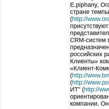
E.piphany, Or
стране темпы 
(
http://www.or
присутствуют
представител
CRM-систем п
предназначен
российских р
Клиенты» ко
«Клиент-Ком
(
http://www.bm
(
http://www.po
ИТ" (
http://ww
ориентирован
компании. Он