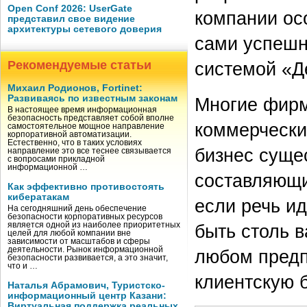
Open Conf 2026: UserGate
компании ос
представил свое видение
архитектуры сетевого доверия
сами успешн
Рекомендуемые статьи
системой «Д
Михаил Родионов, Fortinet:
Развиваясь по известным законам
Многие фирм
В настоящее время информационная
безопасность представляет собой вполне
коммерчески
самостоятельное мощное направление
корпоративной автоматизации.
Естественно, что в таких условиях
бизнес суще
направление это все теснее связывается
с вопросами прикладной
информационной …
составляющи
Как эффективно противостоять
кибератакам
если речь и
На сегодняшний день обеспечение
безопасности корпоративных ресурсов
является одной из наиболее приоритетных
быть столь 
целей для любой компании вне
зависимости от масштабов и сферы
деятельности. Рынок информационной
любом предп
безопасности развивается, а это значит,
что и …
клиентскую б
Наталья Абрамович, Туристско-
информационный центр Казани:
Виртуальная поддержка реальных