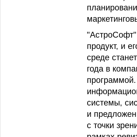
планировани
маркетингов
"АстроСофт"
продукт, и е
среде стане
года в комп
программой.
информацион
системы, си
и предложен
с точки зрен
рамках ревиз