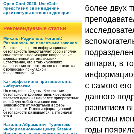
Open Conf 2026: UserGate
более двух т
представил свое видение
архитектуры сетевого доверия
преподавате
Рекомендуемые статьи
исследовате
Михаил Родионов, Fortinet:
вспомогател
Развиваясь по известным законам
В настоящее время информационная
подразделен
безопасность представляет собой вполне
самостоятельное мощное направление
корпоративной автоматизации.
аппарат, в т
Естественно, что в таких условиях
направление это все теснее связывается
с вопросами прикладной
информацион
информационной …
Как эффективно противостоять
с самого ег
кибератакам
На сегодняшний день обеспечение
данного под
безопасности корпоративных ресурсов
является одной из наиболее приоритетных
целей для любой компании вне
развитием в
зависимости от масштабов и сферы
деятельности. Рынок информационной
безопасности развивается, а это значит,
системы мен
что и …
Наталья Абрамович, Туристско-
годы появил
информационный центр Казани:
Виртуальная поддержка реальных