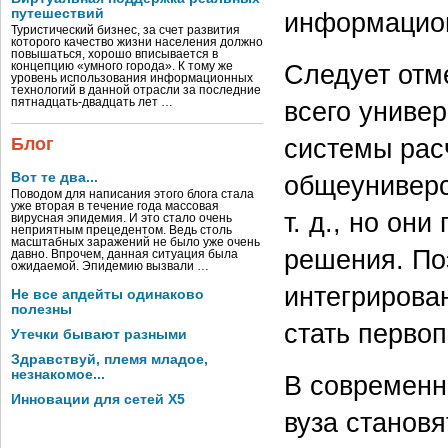
путешествий
информацион
Туристический бизнес, за счет развития
которого качество жизни населения должно
повышаться, хорошо вписывается в
Следует отме
концепцию «умного города». К тому же
уровень использования информационных
технологий в данной отрасли за последние
пятнадцать-двадцать лет …
всего униве
системы расч
Блог
Вот те два...
общеуниверс
Поводом для написания этого блога стала
уже вторая в течение года массовая
т. д., но он
вирусная эпидемия. И это стало очень
неприятным прецедентом. Ведь столь
масштабных заражений не было уже очень
решения. По
давно. Впрочем, данная ситуация была
ожидаемой. Эпидемию вызвали …
интегрирова
Не все апдейты одинаково
полезны
стать перво
Утечки бывают разными
Здравствуй, племя младое,
незнакомое...
В современн
Инновации для сетей X5
вуза становя