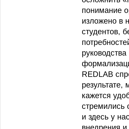
понимание о
изложено в 
студентов, б
потребносте
руководства 
формализаци
REDLAB спро
результате, 
кажется удо
стремились с
и здесь у на
внедрения и 