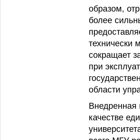
образом, от
более сильн
предоставля
технически 
сокращает за
при эксплуа
государстве
области упр
Внедренная 
качестве ед
университет