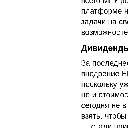
всего МГУ р
платформе н
задачи на св
возможносте
Дивиденд
За последне
внедрение E
поскольку у
но и стоимо
сегодня не в
взять, чтобы
— стали при