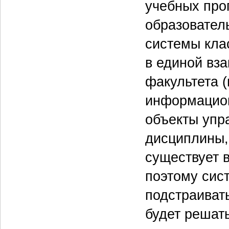
учебных прог
образовател
системы кла
в единой вз
факультета 
информацион
объекты упр
дисциплины,
существует 
поэтому сис
подстраивать
будет решать