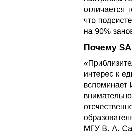
отличается 
что подсист
на 90% зано
Почему SA
«Приблизите
интерес к е
вспоминает 
внимательно
отечественн
образовател
МГУ В. А. С