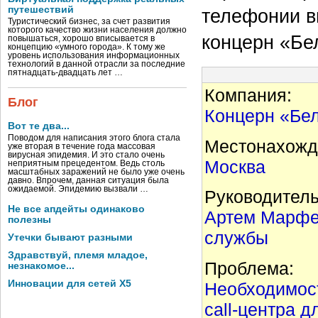
путешествий
телефонии в
Туристический бизнес, за счет развития
которого качество жизни населения должно
концерн «Бе
повышаться, хорошо вписывается в
концепцию «умного города». К тому же
уровень использования информационных
технологий в данной отрасли за последние
пятнадцать-двадцать лет …
Компания:
Блог
Концерн «Бе
Вот те два...
Поводом для написания этого блога стала
Местонахожд
уже вторая в течение года массовая
вирусная эпидемия. И это стало очень
Москва
неприятным прецедентом. Ведь столь
масштабных заражений не было уже очень
давно. Впрочем, данная ситуация была
ожидаемой. Эпидемию вызвали …
Руководитель
Не все апдейты одинаково
Артем Марфе
полезны
службы
Утечки бывают разными
Здравствуй, племя младое,
Проблема:
незнакомое...
Инновации для сетей X5
Необходимост
call-центра 