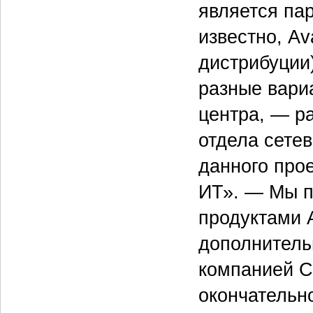
является пар
известно, A
дистрибуции
разные вариа
центра, — р
отдела сете
данного про
ИТ». — Мы п
продуктами 
дополнитель
компанией C
окончательн