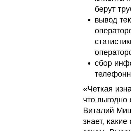
берут тру
вывод те
оператор
статисти
оператор
сбор инф
телефонн
«Четкая изн
что выгодно 
Виталий Миш
знает, каки