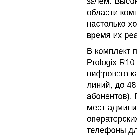
зачем. Высо
области ком
настолько х
время их ре
В комплект п
Prologix R1
цифрового к
линий, до 4
абонентов),
мест админис
операторски
телефоны дл