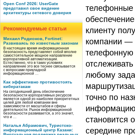
Open Conf 2026: UserGate
телефонные 
представил свое видение
архитектуры сетевого доверия
обеспечение
Рекомендуемые статьи
клиенту пол
Михаил Родионов, Fortinet:
компании — 
Развиваясь по известным законам
В настоящее время информационная
телефонную 
безопасность представляет собой вполне
самостоятельное мощное направление
корпоративной автоматизации.
отслеживать
Естественно, что в таких условиях
направление это все теснее связывается
с вопросами прикладной
любому зада
информационной …
Как эффективно противостоять
маршрутизац
кибератакам
На сегодняшний день обеспечение
точно по наз
безопасности корпоративных ресурсов
является одной из наиболее приоритетных
целей для любой компании вне
информацию 
зависимости от масштабов и сферы
деятельности. Рынок информационной
безопасности развивается, а это значит,
становится 
что и …
Наталья Абрамович, Туристско-
середине пр
информационный центр Казани:
Виртуальная поддержка реальных