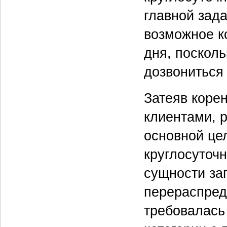
главной зад
возможное к
дня, поскол
дозвониться
Затеяв коре
клиентами, 
основной це
круглосуточ
сущности за
перераспред
требовалась