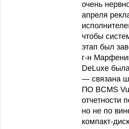
очень нервн
апреля рекл
исполнителе
чтобы систе
этап был за
г-н Марфенин
DeLuxe была
— связана шл
ПО BCMS Vu,
отчетности п
но не по ви
компакт-дис