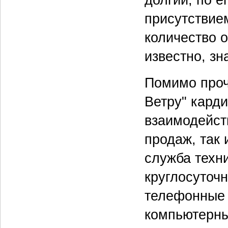
долгий, по е
присутствие
количество о
известно, зн
Помимо проч
Ветру" кард
взаимодейст
продаж, так 
служба техн
круглосуточн
телефонные 
компьютерны