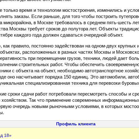
е только время и технологии мостостроения, изменились и усло
лнять заказы. Если раньше, для того чтобы построить путепров
 микрорайона, в Москве требовалось в среднем пять-шесть лет,
тва Москвы требует сроков до полутора лет. Объекты традици
сентябре каждого года должен сдаваться очередной объект.
, как правило, постоянно задействован на одном-двух крупных и
 объектах, расположенных в разных частях Москвы и Московско
еративность при перемещении грузов, техники, людей дает бо
олнении строительных работ. Чтобы обеспечить своевременну
хники с объекта на объект, необходимо автотранспортное хозяй
яде оно насчитывает порядка 150 единиц. Это автомобили, авт
уникальная специализированная техника для перевозки буровых
ткие сроки сдачи работ потребовали пересмотреть способы и ср
 хозяйством. Так что применение современных информационных
ервую очередь новыми рыночными условиями, в которых мостоо
ы.
Профиль клиента
д 18»