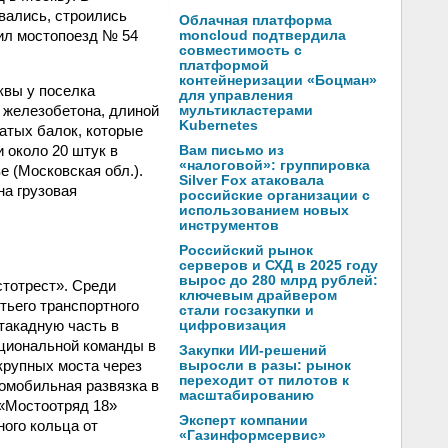
вались, строились
Облачная платформа
оил мостопоезд № 54
moncloud подтвердила
совместимость с
платформой
контейнеризации «Боцман»
квы у поселка
для управления
 железобетона, длиной
мультикластерами
Kubernetes
чатых балок, которые
и около 20 штук в
Вам письмо из
«налоговой»: группировка
 (Московская обл.).
Silver Fox атаковала
на грузовая
российские организации с
использованием новых
инструментов
Российский рынок
серверов и СХД в 2025 году
вырос до 280 млрд рублей:
тотрест». Среди
ключевым драйвером
тьего транспортного
стали госзакупки и
такадную часть в
цифровизация
ациональной команды в
Закупки ИИ-решений
крупных моста через
выросли в разы: рынок
переходит от пилотов к
омобильная развязка в
масштабированию
 «Мостоотряд 18»
Эксперт компании
ого кольца от
«Газинформсервис»