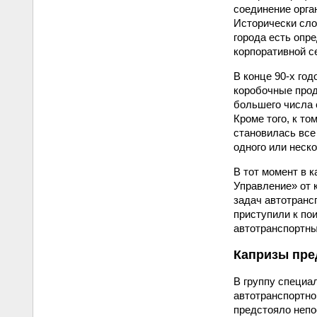
соединение орга
Исторически сло
города есть опр
корпоративной с
В конце 90-х го
коробочные прод
большего числа 
Кроме того, к т
становилась все
одного или неск
В тот момент в 
Управление» от 
задач автотранс
приступили к по
автотранспортны
Капризы пр
В группу специа
автотранспортно
предстояло непо