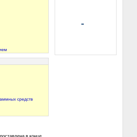
тием
раммных средств
поставлена в конце