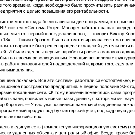
ухе того времени, когда необходимо было просчитывать различн
редприятия с целью повышения его рентабельности.
истов мостоотряда были написаны две программы, которые вы
RP-систем. «Система Project Manager работает на шаг вперед, 
олько мы этот первый шаг сделали верно, — говорит Виктор Кор
 18». — Таким образом, была автоматизирована система списа
аком-то варианте был решен процесс складской деятельности в 
тей. И были сделаны первые наработки расчета валового доход
 был по-своему революционным. Новации позволили структурир
ь работу руководителей подразделений и, кроме того, сделал
ычными для них.
решена локально. Все эти системы работали самостоятельно, 
ационное пространство предприятия. В первой половине 90-х г
ервые локальные сети. «К тому времени поменялись сами прог
абатывали, появились новые базы данных, с которыми мы науч
ор Коротин. — У нас уже появились наметки объединения локал
программный продукт под бухгалтерский учет, под кадровую дея
свое автохозяйство».
день в единую сеть (комплексную информационную систему) п
чески удаленных объекта и центральный офис. Везде, кроме ба