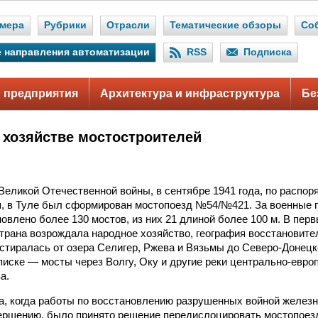
мера
Рубрики
Отрасли
Тематические обзоры
Со
 направления автоматизации
RSS
Подписка
 предприятия
Архитектура и инфраструктура
Бе
 хозяйстве мостостроителей
Великой Отечественной войны, в сентябре 1941 года, по распо
, в Туле был сформирован мостопоезд №54/№421. За военные г
овлено более 130 мостов, из них 21 длиной более 100 м. В пер
 страна возрождала народное хозяйство, география восстановит
стиралась от озера Селигер, Ржева и Вязьмы до Северо-Донецк
писке — мосты через Волгу, Оку и другие реки центрально-евро
а.
да, когда работы по восстановлению разрушенных войной желе
ершению, было принято решение передислоцировать мостопоезд