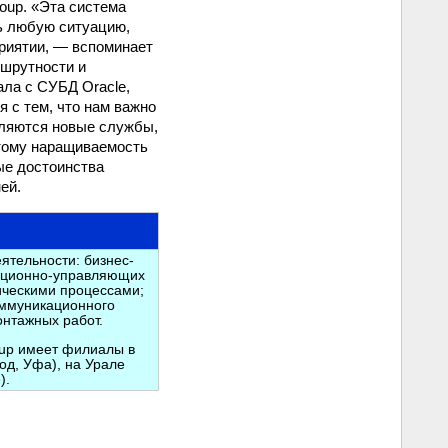
oup. «Эта система
ь любую ситуацию,
риятии, — вспоминает
ршрутности и
ала с СУБД Oracle,
 с тем, что нам важно
вляются новые службы,
тому наращиваемость
ые достоинства
ей.
ятельности: бизнес-
мационно-управляющих
ическими процессами;
оммуникационного
онтажных работ.
oup имеет филиалы в
од, Уфа), на Урале
).