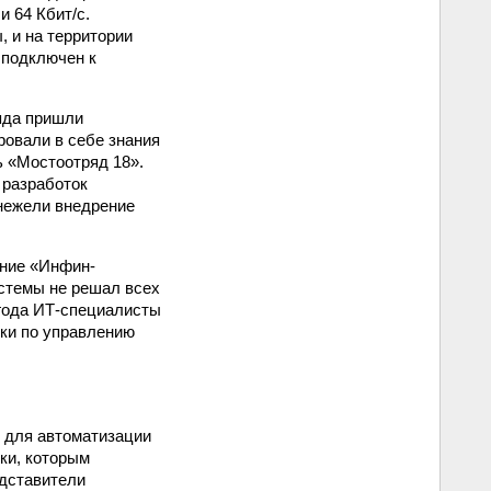
 64 Кбит/с.
, и на территории
 подключен к
яда пришли
ровали в себе знания
ь «Мостоотряд 18».
 разработок
 нежели внедрение
ение «Инфин-
истемы не решал всех
 года ИТ-специалисты
тки по управлению
е для автоматизации
ики, которым
едставители