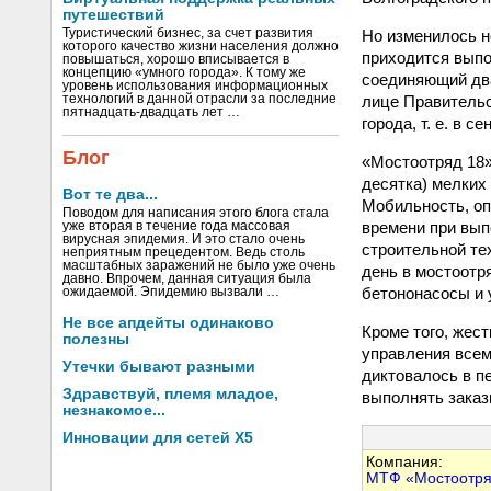
путешествий
Но изменилось н
Туристический бизнес, за счет развития
которого качество жизни населения должно
приходится выпо
повышаться, хорошо вписывается в
концепцию «умного города». К тому же
соединяющий два
уровень использования информационных
лице Правительс
технологий в данной отрасли за последние
пятнадцать-двадцать лет …
города, т. е. в 
Блог
«Мостоотряд 18»
десятка) мелких
Вот те два...
Мобильность, оп
Поводом для написания этого блога стала
времени при вып
уже вторая в течение года массовая
вирусная эпидемия. И это стало очень
строительной те
неприятным прецедентом. Ведь столь
масштабных заражений не было уже очень
день в мостоотр
давно. Впрочем, данная ситуация была
бетононасосы и 
ожидаемой. Эпидемию вызвали …
Не все апдейты одинаково
Кроме того, жес
полезны
управления всем
Утечки бывают разными
диктовалось в п
Здравствуй, племя младое,
выполнять заказ
незнакомое...
Инновации для сетей X5
Компания:
МТФ «Мостоотря