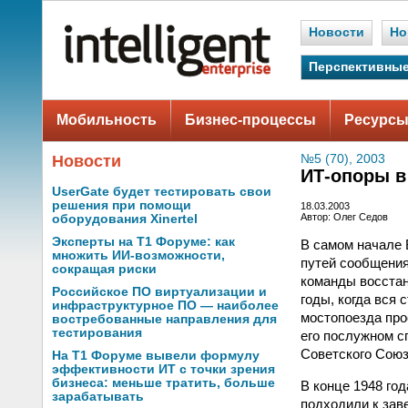
Новости
Но
Перспективные
Мобильность
Бизнес-процессы
Ресурсы
Новости
№5 (70), 2003
ИТ-опоры в
UserGate будет тестировать свои
решения при помощи
18.03.2003
Автор: Олег Седов
оборудования Xinertel
Эксперты на Т1 Форуме: как
В самом начале 
множить ИИ-возможности,
путей сообщения
сокращая риски
команды восстан
Российское ПО виртуализации и
годы, когда вся
инфраструктурное ПО — наиболее
мостопоезда про
востребованные направления для
тестирования
его послужном с
Советского Союз
На Т1 Форуме вывели формулу
эффективности ИТ с точки зрения
бизнеса: меньше тратить, больше
В конце 1948 го
зарабатывать
подходили к зав