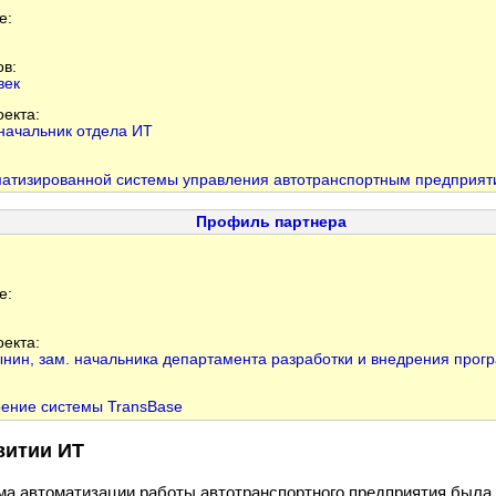
е:
ов:
век
оекта:
 начальник отдела ИТ
атизированной системы управления автотранспортным предприя
Профиль партнера
е:
оекта:
нин, зам. начальника департамента разработки и внедрения прог
рение системы TransBase
витии ИТ
а автоматизации работы автотранспортного предприятия была 