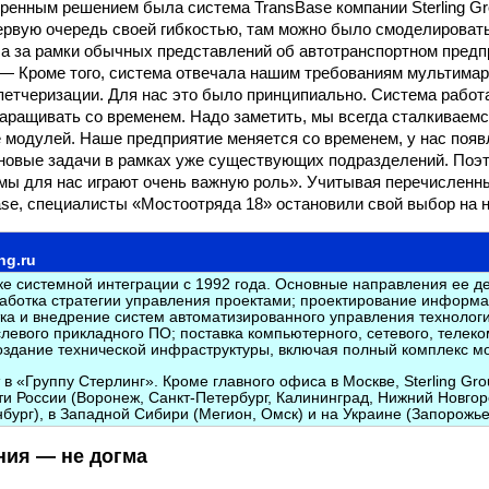
ренным решением была система TransBase компании Sterling Gr
ервую очередь своей гибкостью, там можно было смоделироват
а за рамки обычных представлений об автотранспортном предп
 — Кроме того, система отвечала нашим требованиям мультима
петчеризации. Для нас это было принципиально. Система работ
аращивать со временем. Надо заметить, мы всегда сталкиваемся
 модулей. Наше предприятие меняется со временем, у нас поя
новые задачи в рамках уже существующих подразделений. Поэ
емы для нас играют очень важную роль». Учитывая перечисленн
se, специалисты «Мостоотряда 18» остановили свой выбор на н
ng.ru
ке системной интеграции с 1992 года. Основные направления ее де
работка стратегии управления проектами; проектирование инфор
тка и внедрение систем автоматизированного управления технолог
слевого прикладного ПО; поставка компьютерного, сетевого, телек
оздание технической инфраструктуры, включая полный комплекс м
в «Группу Стерлинг». Кроме главного офиса в Москве, Sterling Gr
ти России (Воронеж, Санкт-Петербург, Калининград, Нижний Новгор
бург), в Западной Сибири (Мегион, Омск) и на Украине (Запорожье
ния — не догма