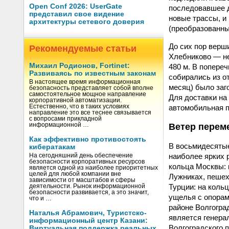
Open Conf 2026: UserGate
последовавшее д
представил свое видение
новые трассы, и
архитектуры сетевого доверия
(преобразованны
До сих пор верш
Рекомендуемые статьи
Хлебниково — не
Михаил Родионов, Fortinet:
480 м. В попере
Развиваясь по известным законам
собирались из от
В настоящее время информационная
месяц) было заг
безопасность представляет собой вполне
самостоятельное мощное направление
Для доставки на
корпоративной автоматизации.
автомобильная 
Естественно, что в таких условиях
направление это все теснее связывается
с вопросами прикладной
Ветер перем
информационной …
Как эффективно противостоять
В восьмидесятые
кибератакам
наиболее ярких 
На сегодняшний день обеспечение
безопасности корпоративных ресурсов
кольца Москвы: 
является одной из наиболее приоритетных
целей для любой компании вне
Лужниках, пешех
зависимости от масштабов и сферы
Турции: на коль
деятельности. Рынок информационной
безопасности развивается, а это значит,
ущелья с опорам
что и …
районе Волгогра
Наталья Абрамович, Туристско-
является генера
информационный центр Казани:
Волгоградского 
Виртуальная поддержка реальных