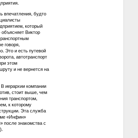
приятия.
ь впечатления, будто
ециалисты
дприятием, который
 объясняет Виктор
отранспортным
е говоря,
. Это и есть путевой
ворота, автотранспорт
при этом
шруту и не вернется на
 В иерархии компании
отив, стоит выше, чем
ния транспортом,
ем, к которому
струкции. Эта служба
теме «Инфин»
» после знакомства с
).