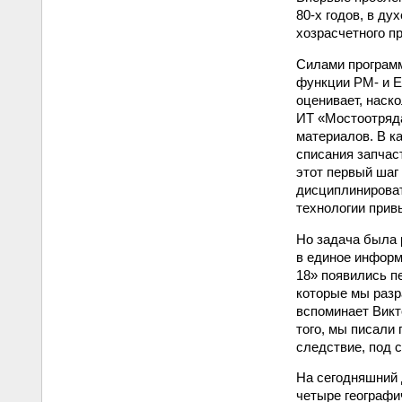
80-х годов, в д
хозрасчетного п
Силами программ
функции PM- и E
оценивает, наск
ИТ «Мостоотряда
материалов. В к
списания запчас
этот первый шаг
дисциплинироват
технологии прив
Но задача была 
в единое информ
18» появились п
которые мы разр
вспоминает Викт
того, мы писали 
следствие, под 
На сегодняшний 
четыре географи