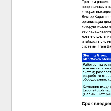
Третьим рассмот
понравилась в п
которая выходил
Виктор Коротин.
организации дис
которую можно н
это наращивание
новые отделы и 
и гибкость сист
системы TransBa
Sterling Group
http://www.sterli
Работает на рын
консалтинг и вы
систем; разрабо
разработка отра
оборудования; с
Компания входит 
Европейской час
(Пермь, Екатерин
Срок внедре