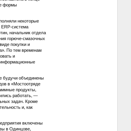
ые формы
полняли некоторые
а ERP-система
отин, начальник отдела
ния горюче-смазочных
виде покупки и
а». По тем временам
овать и
и информационные
не будучи объединены
одов в «Мостоотряде
раммные продукты,
ились работать, —
ьных задач. Кроме
тельность и, как
редприятия включены
зы в Одинцове,