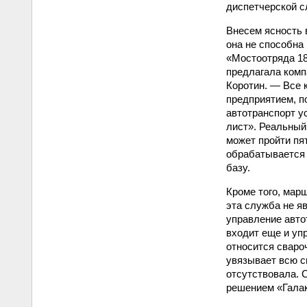
диспетчерской с
Внесем ясность 
она не способна
«Мостоотряда 18
предлагала комп
Коротин. — Все 
предприятием, п
автотранспорт у
лист». Реальный
может пройти пя
обрабатывается 
базу.
Кроме того, мар
эта служба не я
управление авто
входит еще и уп
относится сваро
увязывает всю с
отсутствовала. 
решением «Галак