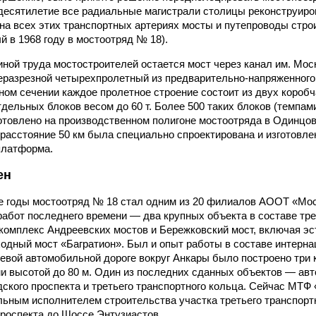
есятилетие все радиальные магистрали столицы реконструиро
 на всех этих транспортных артериях мосты и путепроводы стр
й в 1968 году в мостоотряд № 18).
иной труда мостостроителей остается мост через канал им. Мос
разрезной четырехпролетный из предварительно-напряженного
чном сечении каждое пролетное строение состоит из двух короб
дельных блоков весом до 60 т. Более 500 таких блоков (темпам
отовлено на производственном полигоне мостоотряда в Одинцове
 расстояние 50 км была специально спроектирована и изготовле
платформа.
ен
 годы мостоотряд № 18 стал одним из 20 филиалов АООТ «Мос
работ последнего времени — два крупных объекта в составе тре
комплекс Андреевских мостов и Бережковский мост, включая эс
одный мост «Багратион». Был и опыт работы в составе интерн
цевой автомобильной дороге вокруг Анкары было построено три 
и высотой до 80 м. Один из последних сданных объектов — авт
дского проспекта и третьего транспортного кольца. Сейчас МТФ
льным исполнителем строительства участка третьего транспортн
проспекта до Шоссе Энтузиастов.