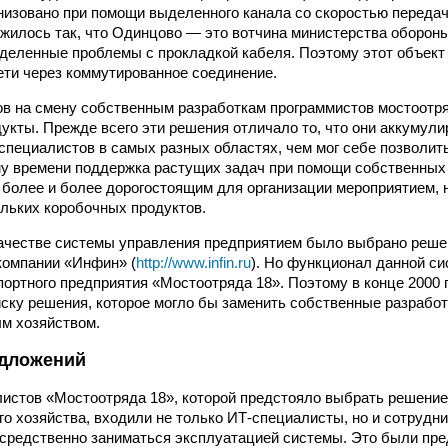
низовано при помощи выделенного канала со скоростью передачи
жилось так, что Одинцово — это вотчина министерства обороны
еделенные проблемы с прокладкой кабеля. Поэтому этот объект
ети через коммутированное соединение.
дов на смену собственным разработкам программистов мостоотр
укты. Прежде всего эти решения отличало то, что они аккумули
специалистов в самых разных областях, чем мог себе позволит
ому времени поддержка растущих задач при помощи собственных
 более и более дорогостоящим для организации мероприятием,
ольких коробочных продуктов.
качестве системы управления предприятием было выбрано реш
компании «Инфин» (
http://www.infin.ru
). Но функционал данной с
портного предприятия «Мостоотряда 18». Поэтому в конце 2000
иску решения, которое могло бы заменить собственные разрабо
м хозяйством.
едложений
листов «Мостоотряда 18», которой предстояло выбрать решени
го хозяйства, входили не только ИТ-специалисты, но и сотрудн
средственно заниматься эксплуатацией системы. Это были пр