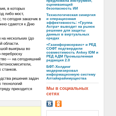
предложила инструмент,
оценивающий
вия, в которых
безопасность ИИ
од либо мост,
Технологическая синергия
 то сегодня заказчик в
и операционная
эффективность: «Группа
онно сдаются к Дню
Астра» выводит на рынок
решение для защиты
данных в виртуальных
 на нескольких (до
средах
й области.
«Газинформсервис» и РЕД
льшой выигрыш во
СОФТ подтвердили
совместимость Ankey IDM и
ю переброску
РЕД АДМ Промышленная
ство — на сегодняшний
редакция 2.0
обетоносмесители,
БФТ-Холдинг
 станков.
модернизировал
информационную систему
едства решения задач
Алтайкрайимущества
 технологий
Мы в социальных
тряду приходится
сетях