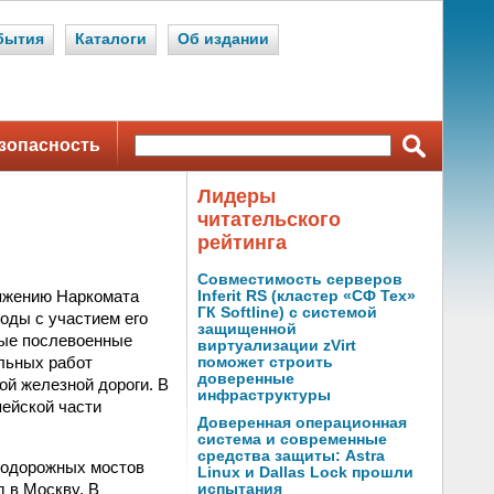
бытия
Каталоги
Об издании
зопасность
Лидеры
читательского
рейтинга
Совместимость серверов
ряжению Наркомата
Inferit RS (кластер «СФ Тех»
ГК Softline) с системой
оды с участием его
защищенной
вые послевоенные
виртуализации zVirt
ельных работ
поможет строить
доверенные
ой железной дороги. В
инфраструктуры
пейской части
Доверенная операционная
система и современные
средства защиты: Astra
знодорожных мостов
Linux и Dallas Lock прошли
 в Москву. В
испытания