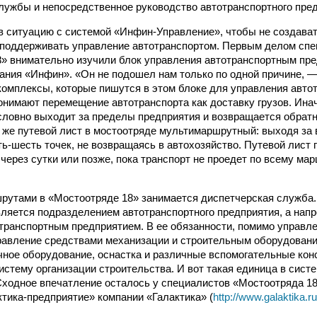
лужбы и непосредственное руководство автотранспортного пред
в ситуацию с системой «Инфин-Управление», чтобы не создават
 поддерживать управление автотранспортом. Первым делом сп
» внимательно изучили блок управления автотранспортным пре
ания «Инфин». «Он не подошел нам только по одной причине, —
комплексы, которые пишутся в этом блоке для управления авт
онимают перемещение автотранспорта как доставку грузов. Инач
словно выходит за пределы предприятия и возвращается обратно
 же путевой лист в мостоотряде мультимаршрутный: выходя за 
ть-шесть точек, не возвращаясь в автохозяйство. Путевой лист 
через сутки или позже, пока транспорт не проедет по всему мар
шрутами в «Мостоотряде 18» занимается диспетчерская служба.
вляется подразделением автотранспортного предприятия, а напр
транспортным предприятием. В ее обязанности, помимо управле
равление средствами механизации и строительным оборудовани
чное оборудование, оснастка и различные вспомогательные кон
истему организации строительства. И вот такая единица в сис
Сходное впечатление осталось у специалистов «Мостоотряда 18
тика-предприятие» компании «Галактика» (
http://www.galaktika.ru