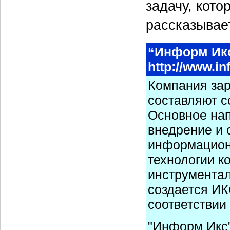
задачу, кот
рассказывает
“Информ Ик
http://www.in
Компания зар
составляют с
Основное нап
внедрение и 
информационн
технологии к
инструментал
создается ИК
соответствии
"Информ Икс"