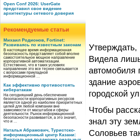
Open Conf 2026: UserGate
представил свое видение
архитектуры сетевого доверия
Рекомендуемые статьи
Михаил Родионов, Fortinet:
Развиваясь по известным законам
Утверждать, 
В настоящее время информационная
безопасность представляет собой вполне
Видела лишь
самостоятельное мощное направление
корпоративной автоматизации.
Естественно, что в таких условиях
автомобиля п
направление это все теснее связывается
с вопросами прикладной
информационной …
здание аэров
Как эффективно противостоять
кибератакам
городской у
На сегодняшний день обеспечение
безопасности корпоративных ресурсов
является одной из наиболее приоритетных
целей для любой компании вне
Чтобы расска
зависимости от масштабов и сферы
деятельности. Рынок информационной
безопасности развивается, а это значит,
знал эту зем
что и …
Наталья Абрамович, Туристско-
Соловьев так
информационный центр Казани:
Виртуальная поддержка реальных