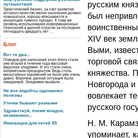
русским кня
путешествий
Туристический бизнес, за счет развития
которого качество жизни населения должно
был непривл
повышаться, хорошо вписывается в
концепцию «умного города». К тому же
уровень использования информационных
воинственны
технологий в данной отрасли за последние
пятнадцать-двадцать лет …
XIV век зем
Блог
Выми, извес
Вот те два...
торговой свя
Поводом для написания этого блога стала
уже вторая в течение года массовая
вирусная эпидемия. И это стало очень
княжества. 
неприятным прецедентом. Ведь столь
масштабных заражений не было уже очень
давно. Впрочем, данная ситуация была
Новгорода и
ожидаемой. Эпидемию вызвали …
Не все апдейты одинаково
вовлекает т
полезны
Утечки бывают разными
русского гос
Здравствуй, племя младое,
незнакомое...
Н. М. Карамз
Инновации для сетей X5
упоминает, к