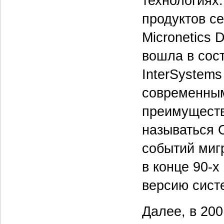
технологиях.
продуктов с
Micronetics 
вошла в сос
InterSystem
современным
преимуществ
называться 
событий миг
в конце 90-
версию сист
Далее, в 20