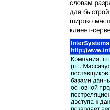
словам разр
для быстрой
широко масш
клиент-серве
InterSystems
http://www.i
Компания, шт
(шт. Массачу
поставщиков
базами данны
основной про
постреляцион
доступа к да
позволяет ве