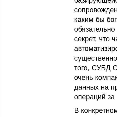
базирующейс
сопровождени
каким бы бо
обязательно 
секрет, что 
автоматизир
существенно
того, СУБД C
очень компа
данных на пр
операций за 
В конкретном