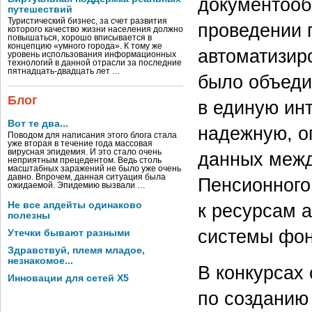
документооб
путешествий
Туристический бизнес, за счет развития
проведении 
которого качество жизни населения должно
повышаться, хорошо вписывается в
концепцию «умного города». К тому же
автоматизир
уровень использования информационных
технологий в данной отрасли за последние
пятнадцать-двадцать лет …
было объеди
Блог
в единую ин
Вот те два...
надежную, о
Поводом для написания этого блога стала
уже вторая в течение года массовая
вирусная эпидемия. И это стало очень
данных межд
неприятным прецедентом. Ведь столь
масштабных заражений не было уже очень
давно. Впрочем, данная ситуация была
Пенсионного
ожидаемой. Эпидемию вызвали …
Не все апдейты одинаково
к ресурсам 
полезны
системы фон
Утечки бывают разными
Здравствуй, племя младое,
незнакомое...
В конкурсах
Инновации для сетей X5
по созданию