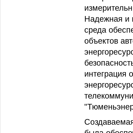
измерительн
Надежная и
среда обесп
объектов ав
энергоресур
безопасност
интеграция 
энергоресур
телекоммуни
"Тюменьэнер
Создаваемая