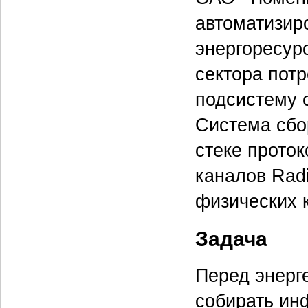
автоматизир
энергоресур
сектора пот
подсистему 
Система сбо
стеке прото
каналов Radi
физических 
Задача
Перед энерг
собирать ин