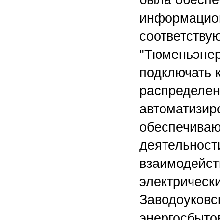
была обеспе
информацион
соответству
"Тюменьэнерг
подключать 
распределен
автоматизир
обеспечиваю
деятельност
взаимодейст
электрическ
Заводоуковс
энергосбыто