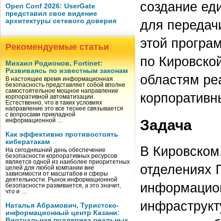
создание ед
Open Conf 2026: UserGate
представил свое видение
архитектуры сетевого доверия
для передач
этой програ
Рекомендуемые статьи
по Кировско
Михаил Родионов, Fortinet:
Развиваясь по известным законам
областям ре
В настоящее время информационная
безопасность представляет собой вполне
самостоятельное мощное направление
корпоративн
корпоративной автоматизации.
Естественно, что в таких условиях
направление это все теснее связывается
с вопросами прикладной
Задача
информационной …
Как эффективно противостоять
кибератакам
В Кировском
На сегодняшний день обеспечение
безопасности корпоративных ресурсов
является одной из наиболее приоритетных
отделениях 
целей для любой компании вне
зависимости от масштабов и сферы
деятельности. Рынок информационной
информацио
безопасности развивается, а это значит,
что и …
инфраструкт
Наталья Абрамович, Туристско-
информационный центр Казани:
Виртуальная поддержка реальных