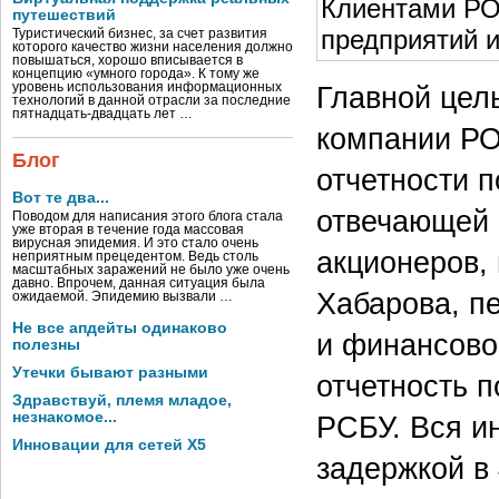
Клиентами РО
путешествий
предприятий и
Туристический бизнес, за счет развития
которого качество жизни населения должно
повышаться, хорошо вписывается в
концепцию «умного города». К тому же
уровень использования информационных
Главной цель
технологий в данной отрасли за последние
пятнадцать-двадцать лет …
компании РО
Блог
отчетности 
Вот те два...
отвечающей
Поводом для написания этого блога стала
уже вторая в течение года массовая
вирусная эпидемия. И это стало очень
акционеров,
неприятным прецедентом. Ведь столь
масштабных заражений не было уже очень
давно. Впрочем, данная ситуация была
Хабарова, п
ожидаемой. Эпидемию вызвали …
Не все апдейты одинаково
и финансово
полезны
Утечки бывают разными
отчетность 
Здравствуй, племя младое,
незнакомое...
РСБУ. Вся и
Инновации для сетей X5
задержкой в 