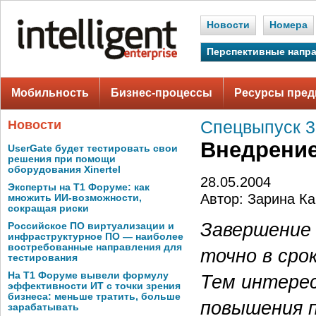
Новости
Номера
Перспективные напр
Мобильность
Бизнес-процессы
Ресурсы пред
Новости
Спецвыпуск 3
Внедрение
UserGate будет тестировать свои
решения при помощи
оборудования Xinertel
28.05.2004
Эксперты на Т1 Форуме: как
Автор: Зарина К
множить ИИ-возможности,
сокращая риски
Завершение
Российское ПО виртуализации и
инфраструктурное ПО — наиболее
востребованные направления для
точно в сро
тестирования
На Т1 Форуме вывели формулу
Тем интере
эффективности ИТ с точки зрения
бизнеса: меньше тратить, больше
повышения п
зарабатывать