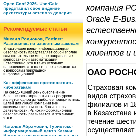
Open Conf 2026: UserGate
компания Р
представил свое видение
архитектуры сетевого доверия
Oracle E-Bus
естественн
Рекомендуемые статьи
Михаил Родионов, Fortinet:
конкурентос
Развиваясь по известным законам
В настоящее время информационная
клиентов и 
безопасность представляет собой вполне
самостоятельное мощное направление
корпоративной автоматизации.
Естественно, что в таких условиях
направление это все теснее связывается
ОАО РОСН
с вопросами прикладной
информационной …
Как эффективно противостоять
Страховая ко
кибератакам
На сегодняшний день обеспечение
видов страхов
безопасности корпоративных ресурсов
является одной из наиболее приоритетных
филиалов и 18
целей для любой компании вне
зависимости от масштабов и сферы
деятельности. Рынок информационной
в Казахстане 
безопасности развивается, а это значит,
что и …
течение шест
Наталья Абрамович, Туристско-
осуществляет
информационный центр Казани:
Виртуальная поддержка реальных