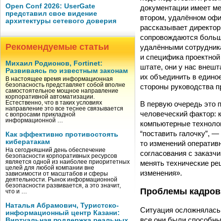
Open Conf 2026: UserGate
документации имеет ме
представил свое видение
втором, удалённом офи
архитектуры сетевого доверия
рассказывает директо
сопровождаются больш
Рекомендуемые статьи
удалёнными сотрудника
и специфика проектной
Михаил Родионов, Fortinet:
штате, они у нас внешт
Развиваясь по известным законам
их объединить в единое
В настоящее время информационная
безопасность представляет собой вполне
стороны руководства 
самостоятельное мощное направление
корпоративной автоматизации.
В первую очередь это 
Естественно, что в таких условиях
направление это все теснее связывается
человеческий фактор: к
с вопросами прикладной
информационной …
компьютерные технолог
“поставить галочку”, —
Как эффективно противостоять
кибератакам
то изменений оперативн
На сегодняшний день обеспечение
согласования с заказч
безопасности корпоративных ресурсов
менять технические реш
является одной из наиболее приоритетных
целей для любой компании вне
изменения».
зависимости от масштабов и сферы
деятельности. Рынок информационной
безопасности развивается, а это значит,
Проблемы кадров
что и …
Наталья Абрамович, Туристско-
Ситуация осложнялась 
информационный центр Казани:
все они были способны
Виртуальная поддержка реальных