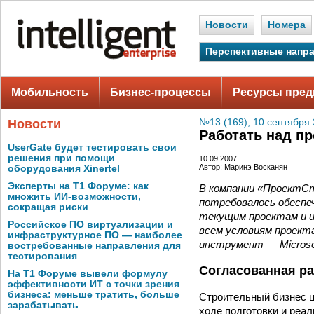
Новости
Номера
Перспективные напр
Мобильность
Бизнес-процессы
Ресурсы пред
Новости
№13 (169), 10 сентября 
Работать над п
UserGate будет тестировать свои
решения при помощи
10.09.2007
Автор: Маринэ Восканян
оборудования Xinertel
Эксперты на Т1 Форуме: как
В компании «ПроектСт
множить ИИ-возможности,
потребовалось обеспе
сокращая риски
текущим проектам и 
Российское ПО виртуализации и
всем условиям проект
инфраструктурное ПО — наиболее
инструмент — Microsoft
востребованные направления для
тестирования
Согласованная ра
На Т1 Форуме вывели формулу
эффективности ИТ с точки зрения
бизнеса: меньше тратить, больше
Строительный бизнес ц
зарабатывать
ходе подготовки и реал