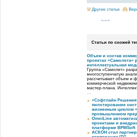
Другие статьи
Вер
Статьи по схожей те
Объем и состав комме
проектах «Самолета» 
интеллектуальная мод
Группа «Самолет» разр
многоступенчатую анали
рассчитывает объем и 
коммерческой недвижимо
мастер-плана. Интеллек
…
«Софтлайн Решения» 
пилотирование сис
жизненным циклом 
промышленном пре
OmniLine автоматиз
проектами и внедри
платформе BPMSoft
АСКОН стал партнер
корпорации ITG