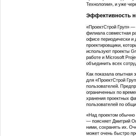
Технологии», и уже че
Эффективность н
«ПроектСтрой Груп» — 
филиала совмест­ная р
офисе периодически и 
проектировщики, котор
используют проекты Gr
работе и Microsoft Proj
объединить всех сотруд
Как показала опытная э
для «ПроектСтрой Гру
пользователей. Предпр
ограниченных по време
хранения проектных фа
пользователей по общи
«Над проектом обычно 
— поясняет Дмитрий Ог
ними, сохранять их. Оч
может очень быст­ро п