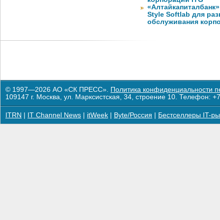
«Алтайкапиталбанк»
Style Softlab для р
обслуживания корп
© 1997—2026 АО «СК ПРЕСС».
Политика конфиденциальности п
109147 г. Москва, ул. Марксистская, 34, строение 10. Телефон: +7
ITRN
|
IT Channel News
|
itWeek
|
Byte/Россия
|
Бестселлеры IT-ры