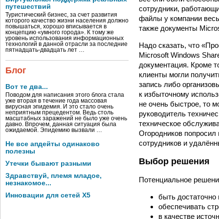
путешествий
сотрудники, работающие
Туристический бизнес, за счет развития
файлы у компании весь
которого качество жизни населения должно
повышаться, хорошо вписывается в
также документы Micros
концепцию «умного города». К тому же
уровень использования информационных
Надо сказать, что «Пр
технологий в данной отрасли за последние
пятнадцать-двадцать лет …
Microsoft Windows Shar
документация. Кроме то
Блог
клиенты могли получить
запись либо организовы
Вот те два...
к избыточному использ
Поводом для написания этого блога стала
уже вторая в течение года массовая
не очень быстрое, то 
вирусная эпидемия. И это стало очень
руководитель техничес
неприятным прецедентом. Ведь столь
масштабных заражений не было уже очень
техническое обслужива
давно. Впрочем, данная ситуация была
ожидаемой. Эпидемию вызвали …
Огородников по­просил
сотрудников и удалённ
Не все апдейты одинаково
полезны
Выбор решения
Утечки бывают разными
Здравствуй, племя младое,
Потенциальное решение
незнакомое...
Инновации для сетей X5
быть достаточно 
обеспечивать стр
в качестве источ