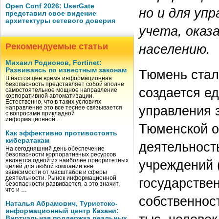
Open Conf 2026: UserGate
но и для уп
представил свое видение
архитектуры сетевого доверия
учета, оказ
Рекомендуемые статьи
населению.
Михаил Родионов, Fortinet:
Развиваясь по известным законам
Тюмень стал
В настоящее время информационная
безопасность представляет собой вполне
создается е
самостоятельное мощное направление
корпоративной автоматизации.
Естественно, что в таких условиях
управления 
направление это все теснее связывается
с вопросами прикладной
информационной …
Тюменской о
Как эффективно противостоять
кибератакам
деятельност
На сегодняшний день обеспечение
безопасности корпоративных ресурсов
является одной из наиболее приоритетных
учреждений 
целей для любой компании вне
зависимости от масштабов и сферы
деятельности. Рынок информационной
государстве
безопасности развивается, а это значит,
что и …
собственнос
Наталья Абрамович, Туристско-
информационный центр Казани:
Виртуальная поддержка реальных