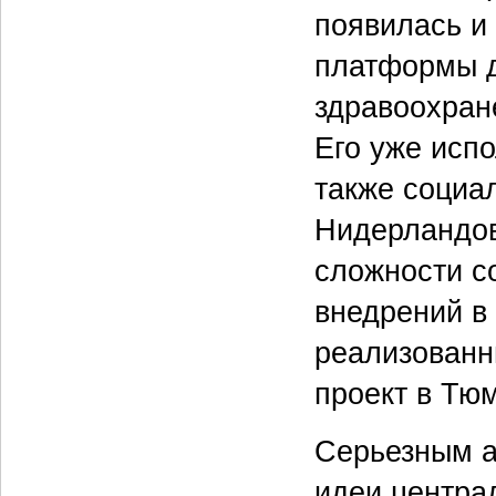
появилась и 
платформы д
здравоохран
Его уже исп
также социа
Нидерландов
сложности с
внедрений в 
реализованн
проект в Тю
Серьезным а
идеи центра