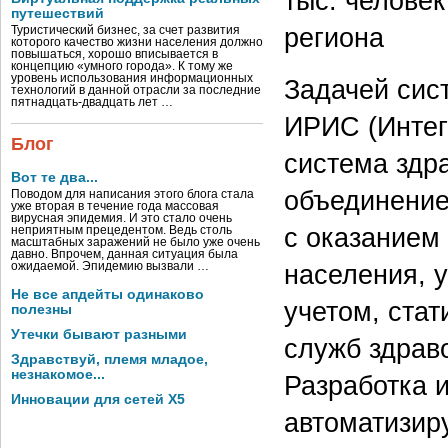
тыс. человек
путешествий
региона
Туристический бизнес, за счет развития
которого качество жизни населения должно
повышаться, хорошо вписывается в
концепцию «умного города». К тому же
уровень использования информационных
Задачей сис
технологий в данной отрасли за последние
пятнадцать-двадцать лет …
ИРИС (Интег
Блог
система здр
Вот те два...
объединение
Поводом для написания этого блога стала
уже вторая в течение года массовая
вирусная эпидемия. И это стало очень
с оказанием
неприятным прецедентом. Ведь столь
масштабных заражений не было уже очень
давно. Впрочем, данная ситуация была
населения, 
ожидаемой. Эпидемию вызвали …
Не все апдейты одинаково
учетом, ста
полезны
Утечки бывают разными
служб здрав
Здравствуй, племя младое,
незнакомое...
Разработка 
Инновации для сетей X5
автоматизир