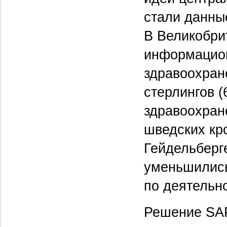
стали данны
В Великобри
информацион
здравоохран
стерлингов (
здравоохран
шведских кро
Гейдельберг
уменьшились
по деятельн
Решение SAP