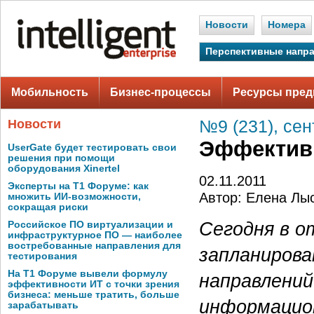
Новости
Номера
Перспективные напр
Мобильность
Бизнес-процессы
Ресурсы пред
Новости
№9 (231), сен
Эффективн
UserGate будет тестировать свои
решения при помощи
оборудования Xinertel
02.11.2011
Эксперты на Т1 Форуме: как
Автор: Елена Лы
множить ИИ-возможности,
сокращая риски
Сегодня в о
Российское ПО виртуализации и
инфраструктурное ПО — наиболее
востребованные направления для
запланирова
тестирования
На Т1 Форуме вывели формулу
направлени
эффективности ИТ с точки зрения
бизнеса: меньше тратить, больше
информацион
зарабатывать