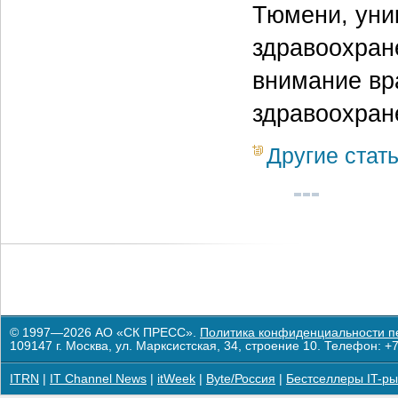
Тюмени, уни
здравоохран
внимание вр
здравоохран
Другие стат
© 1997—2026 АО «СК ПРЕСС».
Политика конфиденциальности п
109147 г. Москва, ул. Марксистская, 34, строение 10. Телефон: +7
ITRN
|
IT Channel News
|
itWeek
|
Byte/Россия
|
Бестселлеры IT-ры