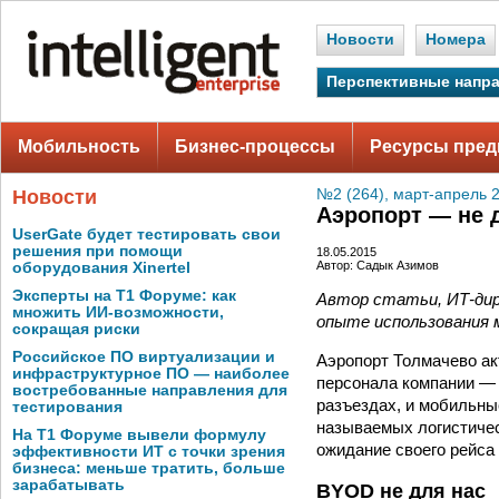
Новости
Номера
Перспективные напр
Мобильность
Бизнес-процессы
Ресурсы пред
Новости
№2 (264), март-апрель 
Аэропорт — не 
UserGate будет тестировать свои
решения при помощи
18.05.2015
Автор: Садык Азимов
оборудования Xinertel
Эксперты на Т1 Форуме: как
Автор статьи, ИТ-­ди
множить ИИ-возможности,
опыте использования 
сокращая риски
Российское ПО виртуализации и
Аэропорт Толмачево ак
инфраструктурное ПО — наиболее
персонала компании — 
востребованные направления для
разъездах, и мобильны
тестирования
называемых логистическ
На Т1 Форуме вывели формулу
ожидание своего рейса 
эффективности ИТ с точки зрения
бизнеса: меньше тратить, больше
зарабатывать
BYOD не для нас