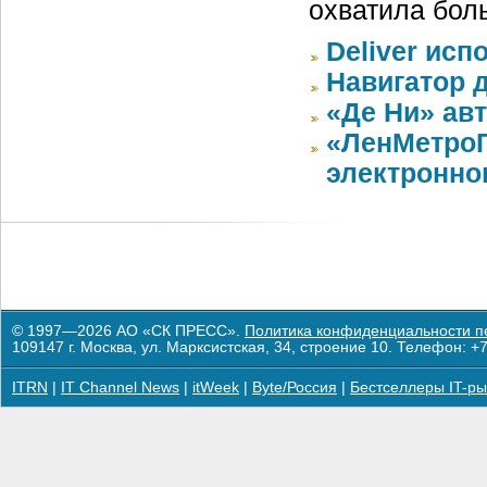
охватила бол
Deliver ис
Навигатор д
«Де Ни» ав
«ЛенМетроГ
электронно
© 1997—2026 АО «СК ПРЕСС».
Политика конфиденциальности п
109147 г. Москва, ул. Марксистская, 34, строение 10. Телефон: +7
ITRN
|
IT Channel News
|
itWeek
|
Byte/Россия
|
Бестселлеры IT-ры