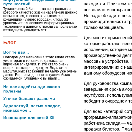
находится. При этом т
путешествий
позволило многократно
Туристический бизнес, за счет развития
которого качество жизни населения должно
Не надо обходить весь 
повышаться, хорошо вписывается в
концепцию «умного города». К тому же
производительности тр
уровень использования информационных
только наращивать.
технологий в данной отрасли за последние
пятнадцать-двадцать лет …
Для многих применений
Блог
которые работают непо
исполнении, которые мо
Вот те два...
производственной деят
Поводом для написания этого блога стала
массовые устройства. 
уже вторая в течение года массовая
вирусная эпидемия. И это стало очень
интегрировали их с на
неприятным прецедентом. Ведь столь
масштабных заражений не было уже очень
данному оборудованию,
давно. Впрочем, данная ситуация была
ожидаемой. Эпидемию вызвали …
Для руководства компа
Не все апдейты одинаково
завершения срока аморт
полезны
ноутбуков, используемы
Утечки бывают разными
победит в очередном т
Здравствуй, племя младое,
незнакомое...
Для всех категорий со
программно-­аппаратно
Инновации для сетей X5
работника склада — ча
продажи билетов. План