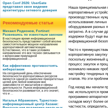
Open Conf 2026: UserGate
представил свое видение
Наша принципиальная п
архитектуры сетевого доверия
корпоративные устройс
производственных нужд
использование личных 
Рекомендуемые статьи
оборудования разных п
Михаил Родионов, Fortinet:
затратно. А в случае 
Развиваясь по известным законам
издержки будут еще вы
В настоящее время информационная
информационной безопа
безопасность представляет собой вполне
самостоятельное мощное направление
корпоративной автоматизации.
Часто к преимуществам
Естественно, что в таких условиях
направление это все теснее связывается
корпоративную закупку
с вопросами прикладной
поскольку жизненный ци
информационной …
процесс закупок и проц
Как эффективно противостоять
возникало никаких проб
кибератакам
настройку тендерных п
На сегодняшний день обеспечение
безопасности корпоративных ресурсов
этапов. Но эти пробле
является одной из наиболее приоритетных
целей для любой компании вне
зависимости от масштабов и сферы
Год назад мы начали п
деятельности. Рынок информационной
безопасности развивается, а это значит,
нас используются про
что и …
программно-­аппаратно
Наталья Абрамович, Туристско-
складов могут более о
информационный центр Казани:
частности, определить,
Виртуальная поддержка реальных