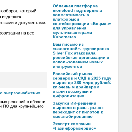
Облачная платформа
ооборот, который
moncloud подтвердила
совместимость с
я издержек
платформой
ессами и документами.
контейнеризации «Боцман»
для управления
овизации на все
мультикластерами
Kubernetes
Вам письмо из
«налоговой»: группировка
Silver Fox атаковала
российские организации с
использованием новых
инструментов
Российский рынок
серверов и СХД в 2025 году
вырос до 280 млрд рублей:
ключевым драйвером
стали госзакупки и
го энергоснабжения
цифровизация
сных решений в области
Закупки ИИ-решений
 и ПО для крупнейшего
выросли в разы: рынок
переходит от пилотов к
масштабированию
Эксперт компании
«Газинформсервис»