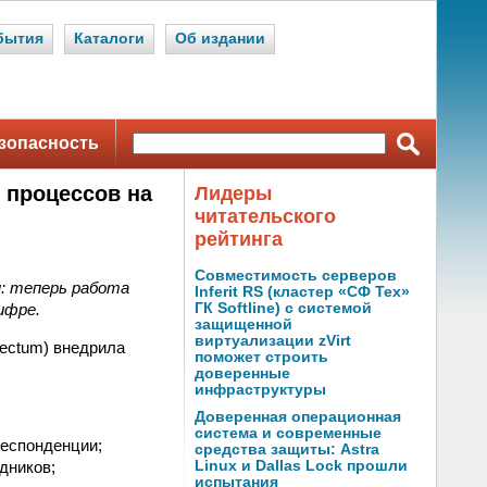
бытия
Каталоги
Об издании
зопасность
 процессов на
Лидеры
читательского
рейтинга
Совместимость серверов
: теперь работа
Inferit RS (кластер «СФ Тех»
ифре.
ГК Softline) с системой
защищенной
виртуализации zVirt
rectum) внедрила
поможет строить
доверенные
инфраструктуры
Доверенная операционная
система и современные
респонденции;
средства защиты: Astra
дников;
Linux и Dallas Lock прошли
испытания