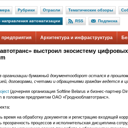
мера
Рубрики
Отрасли
Тематические обзоры
Со
 направления автоматизации
RSS
Подписка
 предприятия
Архитектура и инфраструктура
Бе
автотранс» выстроил экосистему цифровых
um
в организации бумажный документооборот остался в прошлом
ией, договорами, счетами и обращениями граждан ведется в ц
roject
(дочерняя организация Softline Belarus и бизнес-партнер Di
m в головном предприятии ОАО «Гроднооблавтотранс».
екта:
ь время на обработку документов и регистрацию входящей кор
 прозрачность процессов и исполнительская дисциплина сотру