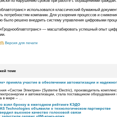
риски по нарушению сроков при работе с обращениями граждан.
облавтотранс» использовался классический бумажный документ
ть потребностям компании. Для ускорения процессов и снижени
ию было решено внедрить систему управления цифровыми проц
 «Гроднооблавтотранс» — масштабировать успешный опыт цифр
ии.
Версия для печати
жей теме
ик» приняла участие в обеспечении автоматизации и надежно
ния «Систэм Электрик» (Systeme Electric), производитель комплек
ектроэнергии и автоматизации, стала поставщиком оборудования
а в мире – …
ro взял бронзу в ежегодном рейтинге КЭДО
NAS Technologies объявили о технологическом партнерстве
вердил высокое качество голосовой связи
ft запустили сервис «ИИ-консьерж»