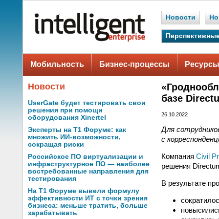
Новости
Но
Перспективные
Мобильность
Бизнес-процессы
Ресурсы
Новости
«Гроднообл
базе Direct
UserGate будет тестировать свои
решения при помощи
26.10.2022
оборудования Xinertel
Для сотруднико
Эксперты на Т1 Форуме: как
множить ИИ-возможности,
с корреспонденц
сокращая риски
Компания
Civil P
Российское ПО виртуализации и
инфраструктурное ПО — наиболее
решения Directu
востребованные направления для
тестирования
В результате про
На Т1 Форуме вывели формулу
эффективности ИТ с точки зрения
сократилос
бизнеса: меньше тратить, больше
повысились
зарабатывать