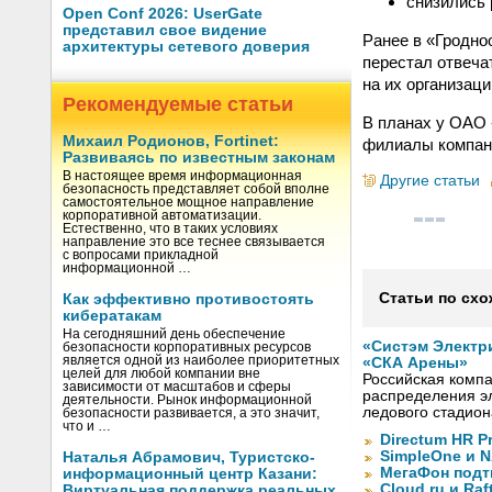
снизились 
Open Conf 2026: UserGate
представил свое видение
Ранее в «Гродно
архитектуры сетевого доверия
перестал отвеча
на их организац
Рекомендуемые статьи
В планах у ОАО
Михаил Родионов, Fortinet:
филиалы компан
Развиваясь по известным законам
В настоящее время информационная
Другие статьи
безопасность представляет собой вполне
самостоятельное мощное направление
корпоративной автоматизации.
Естественно, что в таких условиях
направление это все теснее связывается
с вопросами прикладной
информационной …
Статьи по схо
Как эффективно противостоять
кибератакам
На сегодняшний день обеспечение
«Систэм Электр
безопасности корпоративных ресурсов
является одной из наиболее приоритетных
«СКА Арены»
целей для любой компании вне
Российская компа
зависимости от масштабов и сферы
распределения эл
деятельности. Рынок информационной
ледового стадион
безопасности развивается, а это значит,
что и …
Directum HR P
SimpleOne и 
Наталья Абрамович, Туристско-
МегаФон подт
информационный центр Казани:
Cloud.ru и Ra
Виртуальная поддержка реальных