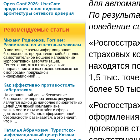
для автома
Open Conf 2026: UserGate
представил свое видение
По результ
архитектуры сетевого доверия
поведение с
Рекомендуемые статьи
«Росгосстра
Михаил Родионов, Fortinet:
Развиваясь по известным законам
В настоящее время информационная
страховых к
безопасность представляет собой вполне
самостоятельное мощное направление
корпоративной автоматизации.
находятся п
Естественно, что в таких условиях
направление это все теснее связывается
с вопросами прикладной
1,5 тыс. точ
информационной …
Как эффективно противостоять
более 50 тыс
кибератакам
На сегодняшний день обеспечение
безопасности корпоративных ресурсов
«Росгосстра
является одной из наиболее приоритетных
целей для любой компании вне
зависимости от масштабов и сферы
оформления,
деятельности. Рынок информационной
безопасности развивается, а это значит,
что и …
договоров ст
Наталья Абрамович, Туристско-
информационный центр Казани:
сопутствующ
Виртуальная поддержка реальных