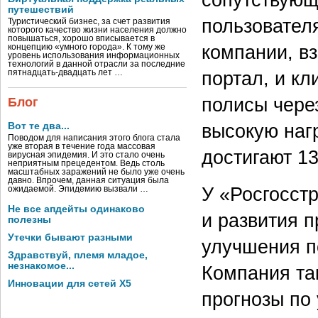
путешествий
пользовател
Туристический бизнес, за счет развития
которого качество жизни населения должно
повышаться, хорошо вписывается в
компании, в
концепцию «умного города». К тому же
уровень использования информационных
технологий в данной отрасли за последние
портал, и к
пятнадцать-двадцать лет …
полисы через
Блог
высокую наг
Вот те два...
Поводом для написания этого блога стала
уже вторая в течение года массовая
достигают 13
вирусная эпидемия. И это стало очень
неприятным прецедентом. Ведь столь
масштабных заражений не было уже очень
давно. Впрочем, данная ситуация была
У «Росгосст
ожидаемой. Эпидемию вызвали …
Не все апдейты одинаково
и развития п
полезны
Утечки бывают разными
улучшения п
Здравствуй, племя младое,
незнакомое...
Компания та
Инновации для сетей X5
прогнозы по