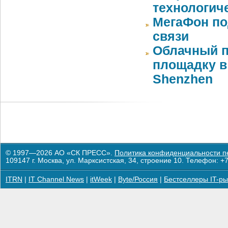
технологич
МегаФон по
связи
Облачный п
площадку в 
Shenzhen
© 1997—2026 АО «СК ПРЕСС».
Политика конфиденциальности п
109147 г. Москва, ул. Марксистская, 34, строение 10. Телефон: +7
ITRN
|
IT Channel News
|
itWeek
|
Byte/Россия
|
Бестселлеры IT-ры