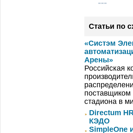
Статьи по 
«Систэм Эле
автоматизац
Арены»
Российская ко
производител
распределени
поставщиком 
стадиона в м
Directum HR
КЭДО
SimpleOne 