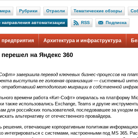
мера
Рубрики
Отрасли
Тематические обзоры
Со
 направления автоматизации
RSS
Подписка
 предприятия
Архитектура и инфраструктура
Бе
 перешел на Яндекс 360
Софт» завершила перевод ключевых бизнес-процессов на плат
оекта выступила ее головная организация — системный инте
е отработавший методологию миграции в собственной инфра
льного времени работа «Кит-Софт» опиралась на платформу Micro
ки также использовались Exchange, Teams и другие инструмент
сам для российских пользователей, последовавшее за уходом в
 искать альтернативу от отечественного провайдера.
ь решения, отвечающие корпоративным политикам информацион
ко интегрироваться с системами, настроенными под MS 365. Ра