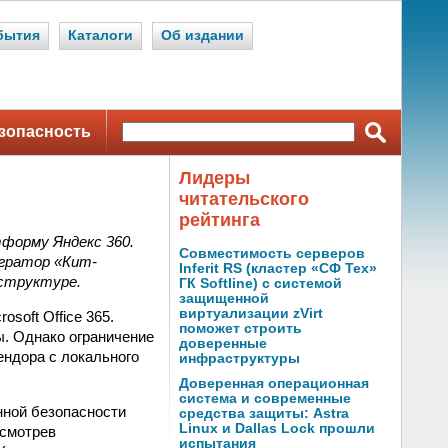
бытия
Каталоги
Об издании
зопасность
Лидеры
читательского
рейтинга
форму Яндекс 360.
Совместимость серверов
гратор «Кит-
Inferit RS (кластер «СФ Тех»
структуре.
ГК Softline) с системой
защищенной
виртуализации zVirt
soft Office 365.
поможет строить
ы. Однако ограничение
доверенные
ендора с локального
инфраструктуры
Доверенная операционная
система и современные
ной безопасности
средства защиты: Astra
Linux и Dallas Lock прошли
ссмотрев
испытания