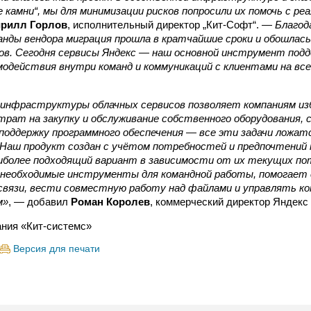
 камни“, мы для минимизации рисков попросили их помочь с ре
ирилл Горлов
, исполнительный директор „Кит-Софт“. —
Благод
анды вендора миграция прошла в кратчайшие сроки и обошлась
ов. Сегодня сервисы Яндекс — наш основной инструмент подд
модействия внутри команд и коммуникаций с клиентами на вс
 инфраструктуры облачных сервисов позволяет компаниям и
рат на закупку и обслуживание собственного оборудования,
 поддержку программного обеспечения — все эти задачи ложа
. Наш продукт создан с учётом потребностей и предпочтений
иболее подходящий вариант в зависимости от их текущих по
необходимые инструменты для командной работы, помогает 
связи, вести совместную работу над файлами и управлять к
м»
, — добавил
Роман Королев
, коммерческий директор Яндекс 
ния «Кит-системс»
Версия для печати