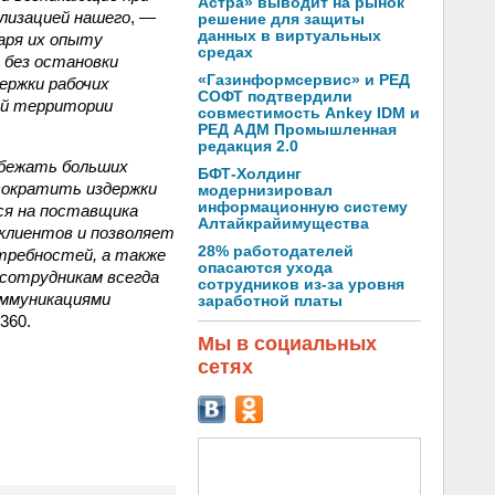
Астра» выводит на рынок
ализацией нашего
, —
решение для защиты
данных в виртуальных
аря их опыту
средах
 без остановки
«Газинформсервис» и РЕД
ержки рабочих
СОФТ подтвердили
ей территории
совместимость Ankey IDM и
РЕД АДМ Промышленная
редакция 2.0
збежать больших
БФТ-Холдинг
 сократить издержки
модернизировал
информационную систему
тся на поставщика
Алтайкрайимущества
 клиентов и позволяет
28% работодателей
требностей, а также
опасаются ухода
сотрудникам всегда
сотрудников из-за уровня
оммуникациями
заработной платы
360.
Мы в социальных
сетях