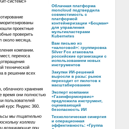
Кит-системс»
Облачная платформа
moncloud подтвердила
совместимость с
лотирование
платформой
приоритезированы
контейнеризации «Боцман»
для управления
 вошли проектные
мультикластерами
собные проверить
Kubernetes
л около месяца.
Вам письмо из
«налоговой»: группировка
еления компании.
Silver Fox атаковала
мест, переноса
российские организации с
использованием новых
дотвращения
инструментов
ой технической
Закупки ИИ-решений
ла в решении всех
выросли в разы: рынок
переходит от пилотов к
масштабированию
, облачного хранения
Эксперт компании
е время они полностью
«Газинформсервис»
ки пользователей
предложила инструмент,
оценивающий
й курс Яндекс 360.
безопасность ИИ
ельсы мы тщательно
Технологическая синергия
и операционная
поскольку коллеги
эффективность: «Группа
ли возникающие при