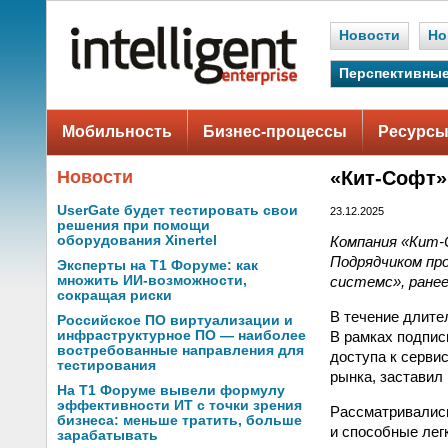
Новости
Но
Перспективные
Мобильность
Бизнес-процессы
Ресурсы
Новости
«Кит-Софт»
UserGate будет тестировать свои
23.12.2025
решения при помощи
Компания «Кит-
оборудования Xinertel
Подрядчиком пр
Эксперты на Т1 Форуме: как
системс», ране
множить ИИ-возможности,
сокращая риски
В течение длите
Российское ПО виртуализации и
В рамках подпис
инфраструктурное ПО — наиболее
востребованные направления для
доступа к серви
тестирования
рынка, заставил
На Т1 Форуме вывели формулу
эффективности ИТ с точки зрения
Рассматривалис
бизнеса: меньше тратить, больше
и способные лег
зарабатывать