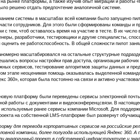
на рынке платформы, а также изучив опыт миграции и работы «
было решено отдать предпочтение аналогичной системе.
ванием системы в масштабах всей компании было запущено пи
 части сотрудников. Для этого были сформированы команды и 
и с тем, чтоб оставалось время на участие в тесте. В их число
неры, разработчики, тестировщики и другие специалисты, спо
и оценить ее работоспособность. В общей сложности пилот заня
аномерно масштабировался на остальные структурные подразд
шались вопросы настройки прав доступа, организации рабочих 
жных сервисов, тестирование алгоритмов защиты данных и пре
том этапе неоценимая помощь оказывалась выделенной команд
кс 360», которая была постоянно на связи и активно участвова
 новую платформу были переведены сервисы электронной почты
ной работы с документами и видеоконференцсвязи. В настояще
 используемые ранее сервисы компании Microsoft. Для поддерж
роекта на собственной LMS-платформе был развернут обучающи
орму для перевода корпоративных сервисов на российские р
ловной компании, более полугода использующей Яндекс 360. А 
али аналогичный проект в собственной инфраструктуре и зна