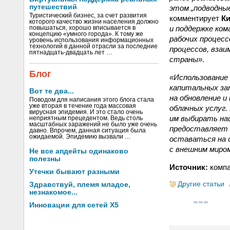
путешествий
этом „подводные
Туристический бизнес, за счет развития
комментирует
К
которого качество жизни населения должно
и поддержке ком
повышаться, хорошо вписывается в
концепцию «умного города». К тому же
рабочих процесс
уровень использования информационных
технологий в данной отрасли за последние
процессов, взаи
пятнадцать-двадцать лет …
страны»
.
Блог
«Использование
капитальных зат
Вот те два...
на обновление и
Поводом для написания этого блога стала
уже вторая в течение года массовая
облачных услуг
вирусная эпидемия. И это стало очень
им выбирать на
неприятным прецедентом. Ведь столь
масштабных заражений не было уже очень
предоставляет 
давно. Впрочем, данная ситуация была
ожидаемой. Эпидемию вызвали …
оставаться на 
с внешним миро
Не все апдейты одинаково
полезны
Источник:
компа
Утечки бывают разными
Другие статьи
Здравствуй, племя младое,
незнакомое...
Инновации для сетей X5