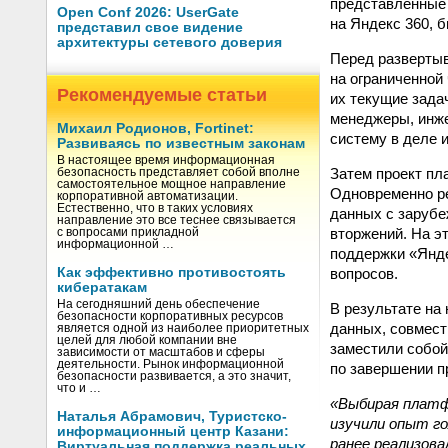
представленные 
Open Conf 2026: UserGate
на Яндекс 360, 
представил свое видение
архитектуры сетевого доверия
Перед разверты
на ограниченной
Рекомендуемые статьи
их текущие задач
менеджеры, инже
Михаил Родионов, Fortinet:
систему в деле 
Развиваясь по известным законам
В настоящее время информационная
Затем проект пл
безопасность представляет собой вполне
самостоятельное мощное направление
Одновременно ре
корпоративной автоматизации.
Естественно, что в таких условиях
данных с зарубе
направление это все теснее связывается
вторжений. На э
с вопросами прикладной
информационной …
поддержки «Янде
вопросов.
Как эффективно противостоять
кибератакам
На сегодняшний день обеспечение
В результате на
безопасности корпоративных ресурсов
данных, совмест
является одной из наиболее приоритетных
целей для любой компании вне
заместили собой
зависимости от масштабов и сферы
деятельности. Рынок информационной
по завершении п
безопасности развивается, а это значит,
что и …
«Выбирая платф
Наталья Абрамович, Туристско-
изучили опыт го
информационный центр Казани:
ранее реализов
Виртуальная поддержка реальных