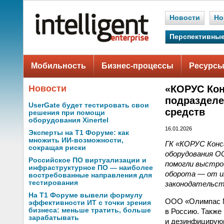
Новости
Но
Перспективные
Мобильность
Бизнес-процессы
Ресурсы
Новости
«КОРУС Кон
подразделе
UserGate будет тестировать свои
средств
решения при помощи
оборудования Xinertel
16.01.2026
Эксперты на Т1 Форуме: как
множить ИИ-возможности,
ГК «КОРУС Конс
сокращая риски
оборудования О
Российское ПО виртуализации и
помогли выстро
инфраструктурное ПО — наиболее
оборота — от и
востребованные направления для
тестирования
законодательст
На Т1 Форуме вывели формулу
ООО «Олимпас М
эффективности ИТ с точки зрения
бизнеса: меньше тратить, больше
в Россию. Также
зарабатывать
и дезинфицирующ