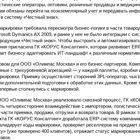
стические операторы, оптовики, розничные продавцы и медицин
рии обязаны перейти на поэкземплярный учет и передавать ин
 в систему «Честный знак».
аркировки требовала пересмотра бизнес-логики в части товаро
rosoft Dymanics AX 2009, и ранее у нее не было интеграции с си
родукции «Честный знак». Чтобы выстроить и автоматизировать
ния пригласила ГК «КОРУС Консалтинг», которая развивает ER
огает бизнесу адаптировать ИТ-ландшафт к различным нормати
овом для ООО «Олимпас Москва» и его бизнес-партнеров. Комп
нные с трехуровневой агрегацией — у каждой паллеты, коробки
аркировки. Приемку осуществляет сторонний 3PL-оператор, чьи
ли дополнительной подготовки к обработке этих данных. Кроме т
первые столкнулись с маркировкой.
ООО «Олимпас Москва» реализовало сквозной процесс, ГК «К
ть четырехсторонее взаимодействие с импортером, логистичес
части приемки, продажи, отгрузки и возврата товара. В рамках 
кта ГК «КОРУС Консалтинг» доработала ERP-систему компании.
алидирует коды маркировки, проверяет реселлеров на предмет
у» (уже проверено 400 клиентов), отражает статус маркированно
авок.