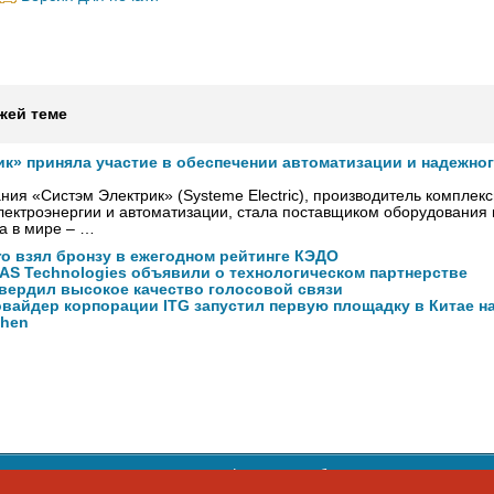
жей теме
ик» приняла участие в обеспечении автоматизации и надежно
ния «Систэм Электрик» (Systeme Electric), производитель комплек
ектроэнергии и автоматизации, стала поставщиком оборудования
а в мире – …
ro взял бронзу в ежегодном рейтинге КЭДО
NAS Technologies объявили о технологическом партнерстве
вердил высокое качество голосовой связи
вайдер корпорации ITG запустил первую площадку в Китае на
zhen
ости персональных данных
,
информация об авторских правах и п
фон: +7 495 974-22-60. Факс: +7 495 974-22-63. E-mail:
siteeditor@i