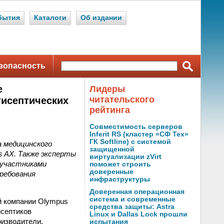
бытия
Каталоги
Об издании
зопасность
е
Лидеры
читательского
тисептических
рейтинга
Совместимость серверов
Inferit RS (кластер «СФ Тех»
ГК Softline) с системой
 медицинского
защищенной
s AX. Также эксперты
виртуализации zVirt
 участниками
поможет строить
доверенные
ребования
инфраструктуры
Доверенная операционная
система и современные
 компании Olympus
средства защиты: Astra
исептиков
Linux и Dallas Lock прошли
оизводители,
испытания