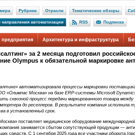
мера
Рубрики
Отрасли
Тематические обзоры
Со
 направления автоматизации
RSS
Подписка
 предприятия
Архитектура и инфраструктура
Бе
салтинг» за 2 месяца подготовил российско
ние Olympus к обязательной маркировке ан
алтинг» автоматизировала процессы маркировки поставщика
ОО «Олимпас Москва» на базе ERP-системы Microsoft Dynamic
ить сквозной процесс передачи маркированного товара между
мпортера до реселлеров. В результате компания исполнила т
ва в установленный срок.
осква» поставляет медицинское оборудование международной
 компания занимается сбытом сопутствующей продукции — ант
их средств. С 1 сентября 2025 года все участники оборота (пр