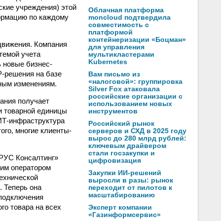
ские учреждения) этой
Облачная платформа
формацию по каждому
moncloud подтвердила
совместимость с
платформой
контейнеризации «Боцман»
движения. Компания
для управления
стемой учета
мультикластерами
Kubernetes
 новые бизнес-
P-решения на базе
Вам письмо из
«налоговой»: группировка
вным изменениям.
Silver Fox атаковала
российские организации с
ания получает
использованием новых
 и товарной единицы
инструментов
 ИТ-инфраструктура
Российский рынок
ого, многие клиенты-
серверов и СХД в 2025 году
вырос до 280 млрд рублей:
ключевым драйвером
стали госзакупки и
ОРУС Консалтинг»
цифровизация
ким оператором
Закупки ИИ-решений
технической
выросли в разы: рынок
 Теперь она
переходит от пилотов к
масштабированию
 подключения
го товара на всех
Эксперт компании
«Газинформсервис»