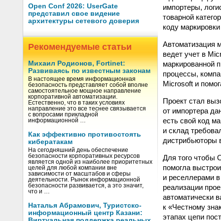
Open Conf 2026: UserGate
импортеры, логи
представил свое видение
товарной катего
архитектуры сетевого доверия
коду маркировки
Автоматизация м
Рекомендуемые статьи
ведет учет в Mic
маркированной п
Михаил Родионов, Fortinet:
Развиваясь по известным законам
процессы, компа
В настоящее время информационная
Microsoft и пом
безопасность представляет собой вполне
самостоятельное мощное направление
корпоративной автоматизации.
Проект стал выз
Естественно, что в таких условиях
направление это все теснее связывается
от импортера да
с вопросами прикладной
есть свой код м
информационной …
и склад требова
Как эффективно противостоять
дистрибьюторы в
кибератакам
На сегодняшний день обеспечение
безопасности корпоративных ресурсов
Для того чтобы 
является одной из наиболее приоритетных
помогла выстрои
целей для любой компании вне
зависимости от масштабов и сферы
и реселлерами в 
деятельности. Рынок информационной
безопасности развивается, а это значит,
реализации прое
что и …
автоматически в
Наталья Абрамович, Туристско-
к «Честному знак
информационный центр Казани:
этапах цепи пост
Виртуальная поддержка реальных