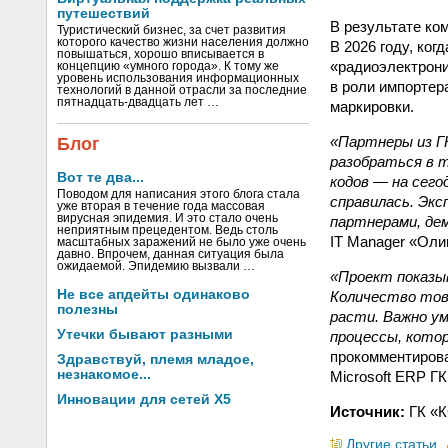
путешествий
В результате ко
Туристический бизнес, за счет развития
которого качество жизни населения должно
В 2026 году, ко
повышаться, хорошо вписывается в
«радиоэлектрон
концепцию «умного города». К тому же
уровень использования информационных
в роли импортер
технологий в данной отрасли за последние
пятнадцать-двадцать лет …
маркировки.
«Партнеры из ГК
Блог
разобраться в 
Вот те два...
кодов — на сего
Поводом для написания этого блога стала
справилась. Эк
уже вторая в течение года массовая
вирусная эпидемия. И это стало очень
партнерами, де
неприятным прецедентом. Ведь столь
IT Manager «Оли
масштабных заражений не было уже очень
давно. Впрочем, данная ситуация была
ожидаемой. Эпидемию вызвали …
«Проект показы
Не все апдейты одинаково
Количество тов
полезны
расти. Важно у
Утечки бывают разными
процессы, кото
прокомментиров
Здравствуй, племя младое,
незнакомое...
Microsoft ERP Г
Инновации для сетей X5
Источник:
ГК «К
Другие статьи