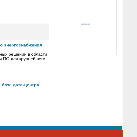
го энергоснабжения
сных решений в области
 и ПО для крупнейшего
 базе дата-центра
орядке использования материалов сайта
emag.ru
..