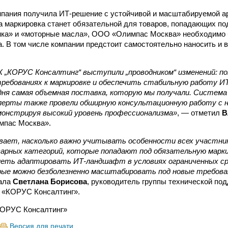
мпания получила ИТ-решение с устойчивой и масштабируемой а
гда маркировка станет обязательной для товаров, попадающих по
ика» и «моторные масла», ООО «Олимпас Москва» необходимо 
а. В том числе компании предстоит самостоятельно наносить и 
 „КОРУС Консалтинг“ выступили „проводником“ изменений: по
требованиях к маркировке и обеспечить стабильную работу И
дня самая объемная поставка, которую мы получали. Система
сперты также провели обширную консультационную работу с н
монстрируя высокий уровень профессионализма»
, — отметил
В
мпас Москва».
вает, насколько важно учитывать особенности всех участник
арных категорий, которые попадают под обязательную марки
меть адаптировать ИТ-ландшафт в условиях ограниченных с
рые можно безболезненно масштабировать под новые требова
ала
Светлана Борисова
, руководитель группы технической по
К «КОРУС Консалтинг».
ОРУС Консалтинг»
Версия для печати