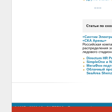
Статьи по схо
«Систэм Электр
«СКА Арены»
Российская компа
распределения эл
ледового стадион
Directum HR P
SimpleOne и 
МегаФон подт
Облачный про
SeaArea Shen
© 1997—2026 АО «СК ПРЕСС».
Политика конфиденциальн
109147 г. Москва, ул. Марксистская, 34, строение 10. Теле