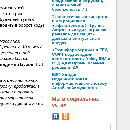
предложила инструмент,
оценивающий
рхитектурой.
безопасность ИИ
д категории
Технологическая синергия
будет выступить
и операционная
вводить в оборот коды
эффективность: «Группа
Астра» выводит на рынок
решение для защиты
данных в виртуальных
могли нам
средах
Т-решения. 10 тысяч
«Газинформсервис» и РЕД
 успешно с ней
СОФТ подтвердили
ашими бизнес-
совместимость Ankey IDM и
РЕД АДМ Промышленная
ладимир Буров
, ECE
редакция 2.0
БФТ-Холдинг
модернизировал
ов цепи поставок.
информационную систему
ровку, продолжает
Алтайкрайимущества
роков и строить
ния маркировки»
, —
Мы в социальных
ддержки департамента
сетях