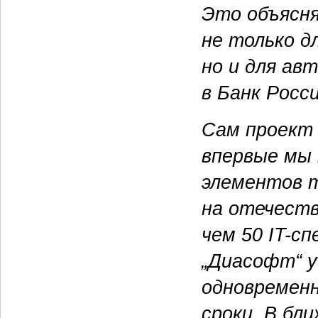
Это объясня
не только д
но и для а
в Банк Росси
Сам проект
впервые мы 
элементов т
на отечеств
чем 50 IT-с
„Диасофт“ у
одновременн
сроки. В бл