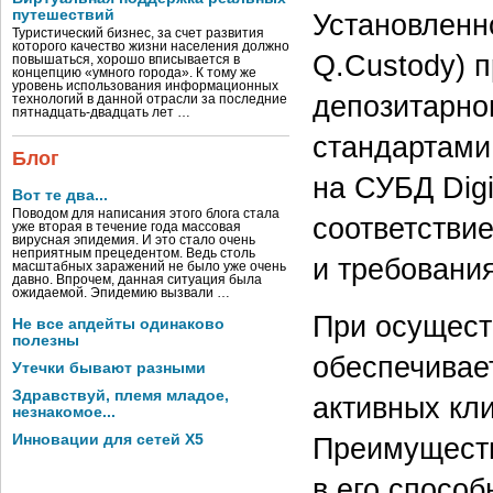
путешествий
Установленно
Туристический бизнес, за счет развития
которого качество жизни населения должно
Q.Custody) 
повышаться, хорошо вписывается в
концепцию «умного города». К тому же
уровень использования информационных
депозитарног
технологий в данной отрасли за последние
пятнадцать-двадцать лет …
стандартами
Блог
на СУБД Digi
Вот те два...
Поводом для написания этого блога стала
соответстви
уже вторая в течение года массовая
вирусная эпидемия. И это стало очень
неприятным прецедентом. Ведь столь
и требовани
масштабных заражений не было уже очень
давно. Впрочем, данная ситуация была
ожидаемой. Эпидемию вызвали …
При осущест
Не все апдейты одинаково
полезны
обеспечивае
Утечки бывают разными
Здравствуй, племя младое,
активных кли
незнакомое...
Инновации для сетей X5
Преимуществ
в его спосо