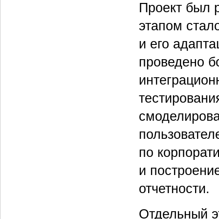
Проект был 
этапом стал
и его адапт
проведено б
интеграцион
тестировани
смоделирова
пользовател
по корпорат
и построени
отчетности.
Отдельный э