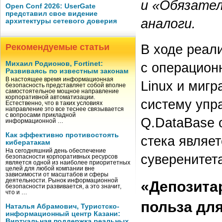
и «Обязате
Open Conf 2026: UserGate
представил свое видение
аналоги.
архитектуры сетевого доверия
В ходе реал
Рекомендуемые статьи
Михаил Родионов, Fortinet:
с операционн
Развиваясь по известным законам
В настоящее время информационная
Linux и мигр
безопасность представляет собой вполне
самостоятельное мощное направление
корпоративной автоматизации.
систему упра
Естественно, что в таких условиях
направление это все теснее связывается
с вопросами прикладной
Q.DataBase 
информационной …
Как эффективно противостоять
стека являе
кибератакам
На сегодняшний день обеспечение
суверенитета
безопасности корпоративных ресурсов
является одной из наиболее приоритетных
целей для любой компании вне
зависимости от масштабов и сферы
деятельности. Рынок информационной
«Депозита
безопасности развивается, а это значит,
что и …
польза для
Наталья Абрамович, Туристско-
информационный центр Казани:
Виртуальная поддержка реальных