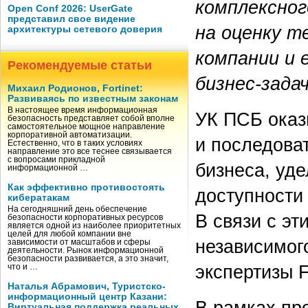
комплексног
Open Conf 2026: UserGate
представил свое видение
на оценку 
архитектуры сетевого доверия
компании и 
Рекомендуемые статьи
бизнес-зада
Михаил Родионов, Fortinet:
Развиваясь по известным законам
В настоящее время информационная
УК ПСБ оказ
безопасность представляет собой вполне
самостоятельное мощное направление
корпоративной автоматизации.
и последова
Естественно, что в таких условиях
направление это все теснее связывается
с вопросами прикладной
бизнеса, уд
информационной …
Как эффективно противостоять
доступности
кибератакам
На сегодняшний день обеспечение
В связи с э
безопасности корпоративных ресурсов
является одной из наиболее приоритетных
целей для любой компании вне
независимог
зависимости от масштабов и сферы
деятельности. Рынок информационной
безопасности развивается, а это значит,
экспертизы F
что и …
Наталья Абрамович, Туристско-
информационный центр Казани:
В рамках пр
Виртуальная поддержка реальных