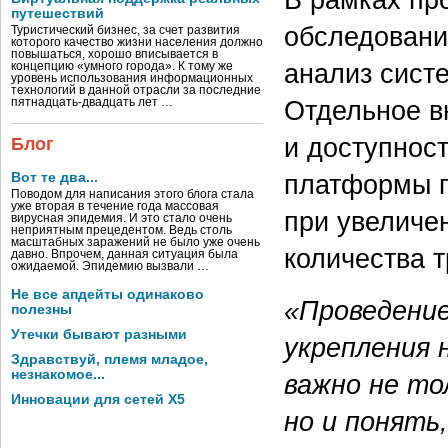
путешествий
обследовани
Туристический бизнес, за счет развития
которого качество жизни населения должно
повышаться, хорошо вписывается в
анализ сист
концепцию «умного города». К тому же
уровень использования информационных
технологий в данной отрасли за последние
Отдельное в
пятнадцать-двадцать лет …
и доступност
Блог
платформы п
Вот те два...
Поводом для написания этого блога стала
уже вторая в течение года массовая
при увеличен
вирусная эпидемия. И это стало очень
неприятным прецедентом. Ведь столь
масштабных заражений не было уже очень
количества т
давно. Впрочем, данная ситуация была
ожидаемой. Эпидемию вызвали …
Не все апдейты одинаково
«Проведение
полезны
Утечки бывают разными
укрепления 
Здравствуй, племя младое,
незнакомое...
важно не то
Инновации для сетей X5
но и понять