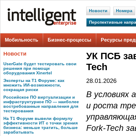
Новости
Номера
Перспективные напр
Мобильность
Бизнес-процессы
Ресурсы пред
Новости
УК ПСБ за
UserGate будет тестировать свои
Tech
решения при помощи
оборудования Xinertel
28.01.2026
Эксперты на Т1 Форуме: как
множить ИИ-возможности,
сокращая риски
В условиях 
Российское ПО виртуализации и
инфраструктурное ПО — наиболее
и роста тре
востребованные направления для
тестирования
управляющая
На Т1 Форуме вывели формулу
эффективности ИТ с точки зрения
Fork-Tech з
бизнеса: меньше тратить, больше
зарабатывать