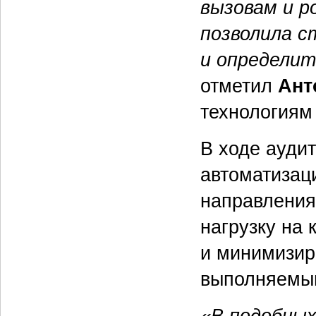
вызовам и р
позволила с
и определи
отметил
Ант
технологиям
В ходе ауди
автоматизац
направления,
нагрузку на 
и минимизир
выполняемым
«В подобных