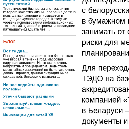
путешествий
с белорусск
Туристический бизнес, за счет развития
которого качество жизни населения должно
повышаться, хорошо вписывается в
в бумажном 
концепцию «умного города». К тому же
уровень использования информационных
технологий в данной отрасли за последние
занимать от 
пятнадцать-двадцать лет …
риски для м
Блог
планировани
Вот те два...
Поводом для написания этого блога стала
уже вторая в течение года массовая
вирусная эпидемия. И это стало очень
Для переход
неприятным прецедентом. Ведь столь
масштабных заражений не было уже очень
давно. Впрочем, данная ситуация была
ТЭДО на баз
ожидаемой. Эпидемию вызвали …
Не все апдейты одинаково
аккредитова
полезны
Утечки бывают разными
компанией «
Здравствуй, племя младое,
незнакомое...
в Беларуси 
Инновации для сетей X5
документы и