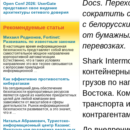
Docs. Перех
Open Conf 2026: UserGate
представил свое видение
сократить с
архитектуры сетевого доверия
с белорусск
Рекомендуемые статьи
от бумажны
Михаил Родионов, Fortinet:
Развиваясь по известным законам
перевозках.
В настоящее время информационная
безопасность представляет собой вполне
самостоятельное мощное направление
корпоративной автоматизации.
Shark Interm
Естественно, что в таких условиях
направление это все теснее связывается
с вопросами прикладной
контейнерны
информационной …
Как эффективно противостоять
грузов по н
кибератакам
На сегодняшний день обеспечение
Востока. Ко
безопасности корпоративных ресурсов
является одной из наиболее приоритетных
целей для любой компании вне
транспорта 
зависимости от масштабов и сферы
деятельности. Рынок информационной
безопасности развивается, а это значит,
контрагентам
что и …
Наталья Абрамович, Туристско-
информационный центр Казани:
До внедрени
Виртуальная поддержка реальных