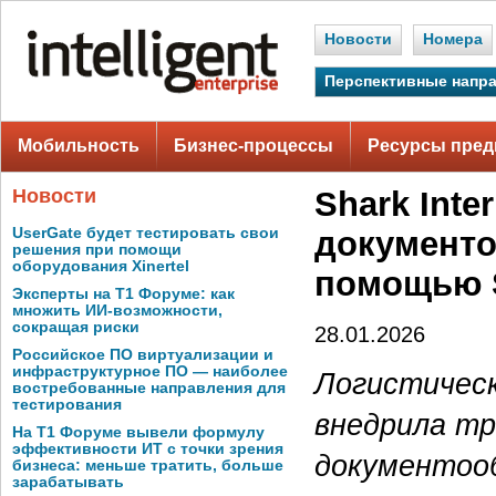
Новости
Номера
Перспективные напр
Мобильность
Бизнес-процессы
Ресурсы пред
Новости
Shark Int
UserGate будет тестировать свои
документо
решения при помощи
оборудования Xinertel
помощью 
Эксперты на Т1 Форуме: как
множить ИИ-возможности,
сокращая риски
28.01.2026
Российское ПО виртуализации и
инфраструктурное ПО — наиболее
Логистическ
востребованные направления для
тестирования
внедрила т
На Т1 Форуме вывели формулу
эффективности ИТ с точки зрения
документоо
бизнеса: меньше тратить, больше
зарабатывать