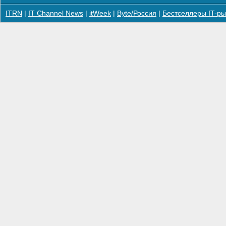
ITRN
|
IT Channel News
|
itWeek
|
Byte/Россия
|
Бестселлеры IT-ры