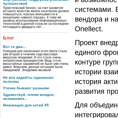
путешествий
системами. 
Туристический бизнес, за счет развития
которого качество жизни населения должно
повышаться, хорошо вписывается в
вендора и н
концепцию «умного города». К тому же
уровень использования информационных
технологий в данной отрасли за последние
Onellect.
пятнадцать-двадцать лет …
Блог
Проект внедр
Вот те два...
единого фро
Поводом для написания этого блога стала
уже вторая в течение года массовая
вирусная эпидемия. И это стало очень
контуре гру
неприятным прецедентом. Ведь столь
масштабных заражений не было уже очень
давно. Впрочем, данная ситуация была
истории вза
ожидаемой. Эпидемию вызвали …
Не все апдейты одинаково
история акт
полезны
Утечки бывают разными
развития про
Здравствуй, племя младое,
незнакомое...
Для объедин
Инновации для сетей X5
интегрирова