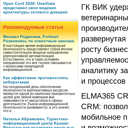
Open Conf 2026: UserGate
ГК ВИК удер
представил свое видение
архитектуры сетевого доверия
ветеринарны
производите
Рекомендуемые статьи
развернутая
Михаил Родионов, Fortinet:
Развиваясь по известным законам
В настоящее время информационная
росту бизне
безопасность представляет собой вполне
самостоятельное мощное направление
корпоративной автоматизации.
управляемос
Естественно, что в таких условиях
направление это все теснее связывается
с вопросами прикладной
аналитику з
информационной …
Как эффективно противостоять
и процессов
кибератакам
На сегодняшний день обеспечение
безопасности корпоративных ресурсов
ELMA365 CRM
является одной из наиболее приоритетных
целей для любой компании вне
зависимости от масштабов и сферы
CRM: позвол
деятельности. Рынок информационной
безопасности развивается, а это значит,
что и …
мобильное п
Наталья Абрамович, Туристско-
информационный центр Казани:
и возможнос
Виртуальная поддержка реальных