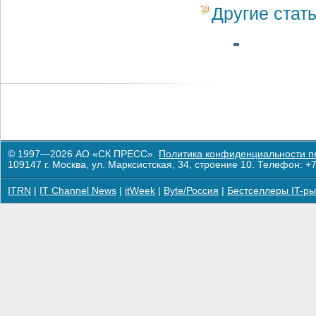
Другие стат
© 1997—2026 АО «СК ПРЕСС».
Политика конфиденциальности п
109147 г. Москва, ул. Марксистская, 34, строение 10. Телефон: +7
ITRN
|
IT Channel News
|
itWeek
|
Byte/Россия
|
Бестселлеры IT-ры