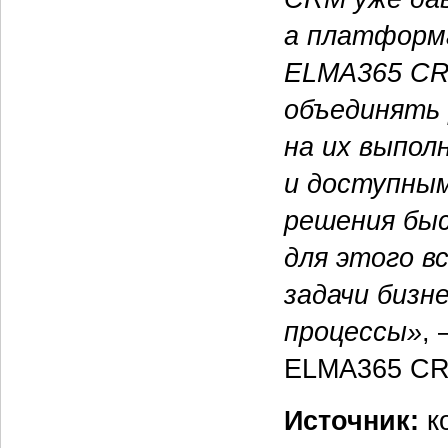
а платформа
ELMA365 CRM
объединять 
на их выпол
и доступны
решения бы
для этого в
задачи бизн
процессы»
,
ELMA365 CR
Источник:
к