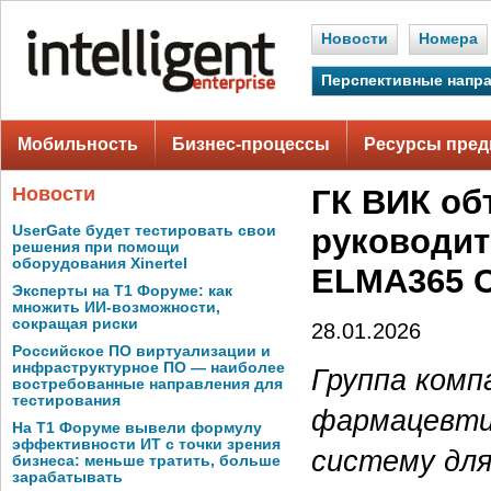
Новости
Номера
Перспективные напр
Мобильность
Бизнес-процессы
Ресурсы пред
Новости
ГК ВИК об
UserGate будет тестировать свои
руководит
решения при помощи
оборудования Xinertel
ELMA365 
Эксперты на Т1 Форуме: как
множить ИИ-возможности,
сокращая риски
28.01.2026
Российское ПО виртуализации и
инфраструктурное ПО — наиболее
Группа комп
востребованные направления для
тестирования
фармацевти
На Т1 Форуме вывели формулу
эффективности ИТ с точки зрения
систему дл
бизнеса: меньше тратить, больше
зарабатывать