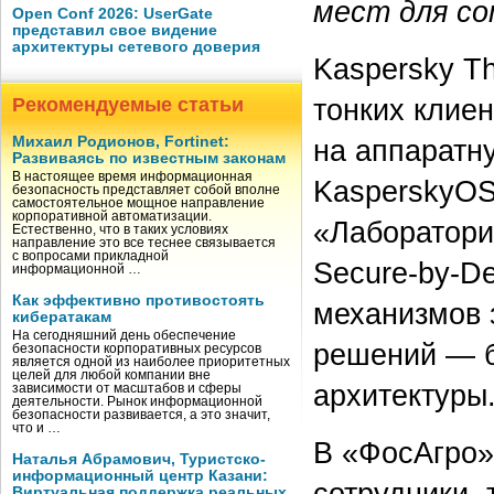
мест для со
Open Conf 2026: UserGate
представил свое видение
архитектуры сетевого доверия
Kaspersky Th
тонких клиен
Рекомендуемые статьи
Михаил Родионов, Fortinet:
на аппаратн
Развиваясь по известным законам
В настоящее время информационная
KasperskyOS
безопасность представляет собой вполне
самостоятельное мощное направление
корпоративной автоматизации.
«Лаборатори
Естественно, что в таких условиях
направление это все теснее связывается
с вопросами прикладной
Secure-by-De
информационной …
Как эффективно противостоять
механизмов 
кибератакам
На сегодняшний день обеспечение
решений — б
безопасности корпоративных ресурсов
является одной из наиболее приоритетных
целей для любой компании вне
архитектуры
зависимости от масштабов и сферы
деятельности. Рынок информационной
безопасности развивается, а это значит,
что и …
В «ФосАгро»
Наталья Абрамович, Туристско-
информационный центр Казани:
сотрудники, 
Виртуальная поддержка реальных