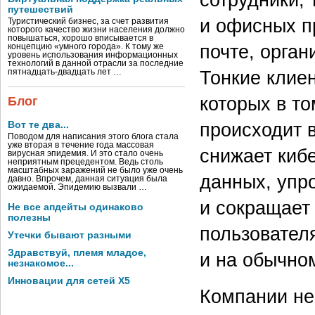
путешествий
и офисных п
Туристический бизнес, за счет развития
которого качество жизни населения должно
повышаться, хорошо вписывается в
почте, орган
концепцию «умного города». К тому же
уровень использования информационных
технологий в данной отрасли за последние
Тонкие клие
пятнадцать-двадцать лет …
которых в то
Блог
происходит в
Вот те два...
Поводом для написания этого блога стала
уже вторая в течение года массовая
снижает кибе
вирусная эпидемия. И это стало очень
неприятным прецедентом. Ведь столь
масштабных заражений не было уже очень
данных, упр
давно. Впрочем, данная ситуация была
ожидаемой. Эпидемию вызвали …
и сокращает
Не все апдейты одинаково
полезны
пользователя
Утечки бывают разными
Здравствуй, племя младое,
и на обычно
незнакомое...
Инновации для сетей X5
Компании не