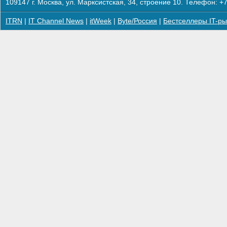
109147 г. Москва, ул. Марксистская, 34, строение 10. Телефон: +7
ITRN
|
IT Channel News
|
itWeek
|
Byte/Россия
|
Бестселлеры IT-ры