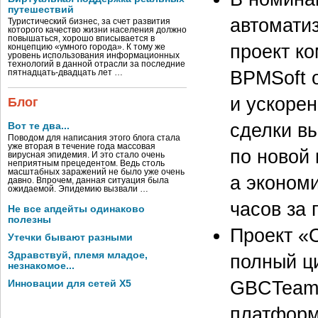
путешествий
автомати
Туристический бизнес, за счет развития
которого качество жизни населения должно
повышаться, хорошо вписывается в
проект к
концепцию «умного города». К тому же
уровень использования информационных
технологий в данной отрасли за последние
BPMSoft 
пятнадцать-двадцать лет …
и ускоре
Блог
сделки в
Вот те два...
Поводом для написания этого блога стала
уже вторая в течение года массовая
по новой
вирусная эпидемия. И это стало очень
неприятным прецедентом. Ведь столь
масштабных заражений не было уже очень
а экономи
давно. Впрочем, данная ситуация была
ожидаемой. Эпидемию вызвали …
часов за 
Не все апдейты одинаково
полезны
Проект «
Утечки бывают разными
Здравствуй, племя младое,
полный ц
незнакомое...
GBCTeam,
Инновации для сетей X5
платформ