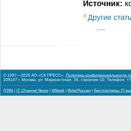
Источник:
к
Другие стат
© 1997—2026 АО «СК ПРЕСС».
Политика конфиденциальности п
109147 г. Москва, ул. Марксистская, 34, строение 10. Телефон: +7
ITRN
|
IT Channel News
|
itWeek
|
Byte/Россия
|
Бестселлеры IT-ры