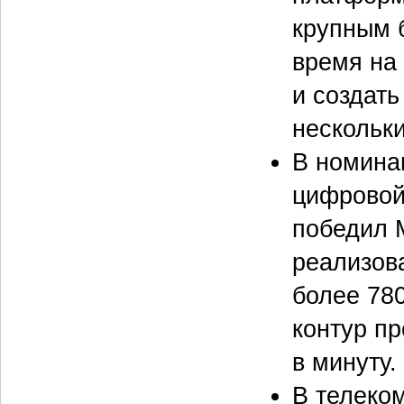
крупным 
время на
и создат
нескольк
В номина
цифровой
победил 
реализов
более 780
контур п
в минуту.
В телеко