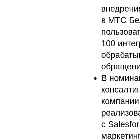
внедрени
в МТС Бе
пользоват
100 инте
обрабатыв
обращени
В номина
консалти
компании
реализов
с Salesfo
маркетинг