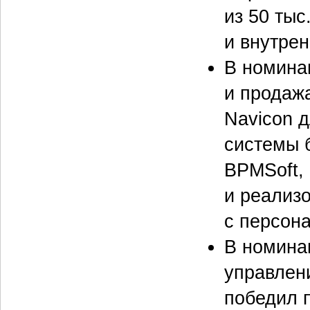
из 50 тыс
и внутре
В номина
и продаж
Navicon д
системы 
BPMSoft,
и реализо
с персон
В номина
управлен
победил 