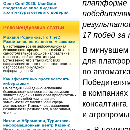
платформе B
Open Conf 2026: UserGate
представил свое видение
победителям
архитектуры сетевого доверия
результатов
Рекомендуемые статьи
17 побед за 
Михаил Родионов, Fortinet:
Развиваясь по известным законам
В настоящее время информационная
В минувшем 
безопасность представляет собой вполне
самостоятельное мощное направление
корпоративной автоматизации.
для платфор
Естественно, что в таких условиях
направление это все теснее связывается
с вопросами прикладной
по автомати
информационной …
Как эффективно противостоять
Победителям
кибератакам
На сегодняшний день обеспечение
в компаниях
безопасности корпоративных ресурсов
является одной из наиболее приоритетных
целей для любой компании вне
консалтинга,
зависимости от масштабов и сферы
деятельности. Рынок информационной
безопасности развивается, а это значит,
и агропромы
что и …
Наталья Абрамович, Туристско-
информационный центр Казани:
В номина
Виртуальная поддержка реальных