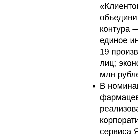
«Клиенто
объедини
контура 
единое и
19 произ
лиц; эко
млн рубл
В номина
фармацев
реализов
корпорат
сервиса 