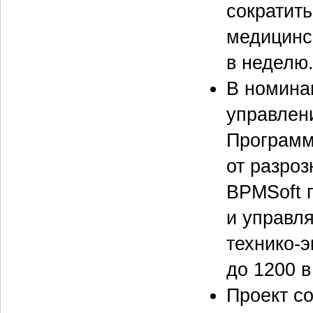
сократит
медицинск
в неделю
В номина
управлен
Программ
от разроз
BPMSoft 
и управл
технико-
до 1200 в
Проект с