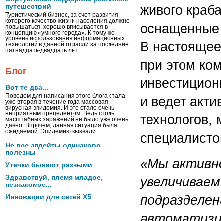
живого краб
путешествий
Туристический бизнес, за счет развития
которого качество жизни населения должно
оснащенные 
повышаться, хорошо вписывается в
концепцию «умного города». К тому же
уровень использования информационных
В настоящее
технологий в данной отрасли за последние
пятнадцать-двадцать лет …
при этом ко
Блог
инвестицион
Вот те два...
Поводом для написания этого блога стала
и ведет акт
уже вторая в течение года массовая
вирусная эпидемия. И это стало очень
неприятным прецедентом. Ведь столь
технологов, 
масштабных заражений не было уже очень
давно. Впрочем, данная ситуация была
ожидаемой. Эпидемию вызвали …
специалисто
Не все апдейты одинаково
полезны
«Мы активн
Утечки бывают разными
Здравствуй, племя младое,
увеличиваем
незнакомое...
подразделен
Инновации для сетей X5
автоматизи