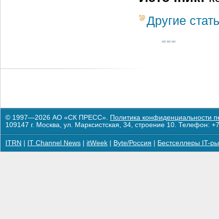
Другие стат
© 1997—2026 АО «СК ПРЕСС».
Политика конфиденциальности п
109147 г. Москва, ул. Марксистская, 34, строение 10. Телефон: +7
ITRN
|
IT Channel News
|
itWeek
|
Byte/Россия
|
Бестселлеры IT-ры