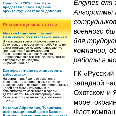
Engines для
Open Conf 2026: UserGate
представил свое видение
Алгоритмы 
архитектуры сетевого доверия
сотрудников
Рекомендуемые статьи
военного би
Михаил Родионов, Fortinet:
Развиваясь по известным законам
для трудоус
В настоящее время информационная
безопасность представляет собой вполне
самостоятельное мощное направление
компании, о
корпоративной автоматизации.
Естественно, что в таких условиях
направление это все теснее связывается
работы в мо
с вопросами прикладной
информационной …
Как эффективно противостоять
ГК «Русский
кибератакам
На сегодняшний день обеспечение
западной ча
безопасности корпоративных ресурсов
является одной из наиболее приоритетных
целей для любой компании вне
Охотском и 
зависимости от масштабов и сферы
деятельности. Рынок информационной
безопасности развивается, а это значит,
море, окраи
что и …
Наталья Абрамович, Туристско-
Флот компан
информационный центр Казани:
Виртуальная поддержка реальных