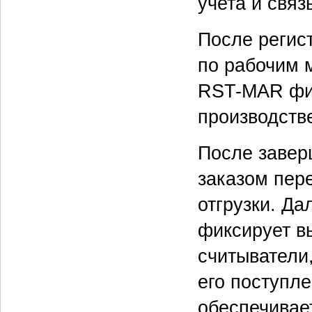
учета и связ
После регис
по рабочим 
RST-MAR фик
производств
После завер
заказом пер
отгрузки. Д
фиксирует вы
считыватели
его поступл
обеспечивае