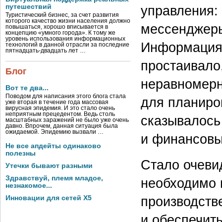
путешествий
управления: 
Туристический бизнес, за счет развития
которого качество жизни населения должно
мессенджеры 
повышаться, хорошо вписывается в
концепцию «умного города». К тому же
уровень использования информационных
Информация 
технологий в данной отрасли за последние
пятнадцать-двадцать лет …
простаивало
Блог
неравномерн
Вот те два...
Поводом для написания этого блога стала
для планиров
уже вторая в течение года массовая
вирусная эпидемия. И это стало очень
неприятным прецедентом. Ведь столь
сказывалось
масштабных заражений не было уже очень
давно. Впрочем, данная ситуация была
ожидаемой. Эпидемию вызвали …
и финансовы
Не все апдейты одинаково
полезны
Стало очеви
Утечки бывают разными
Здравствуй, племя младое,
необходимо 
незнакомое...
производств
Инновации для сетей X5
и обеспечит