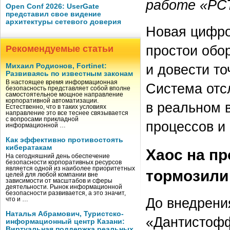
работе «РС
Open Conf 2026: UserGate
представил свое видение
архитектуры сетевого доверия
Новая цифро
простои обо
Рекомендуемые статьи
и довести т
Михаил Родионов, Fortinet:
Развиваясь по известным законам
В настоящее время информационная
Система отс
безопасность представляет собой вполне
самостоятельное мощное направление
корпоративной автоматизации.
в реальном 
Естественно, что в таких условиях
направление это все теснее связывается
с вопросами прикладной
процессов и
информационной …
Как эффективно противостоять
кибератакам
Хаос на п
На сегодняшний день обеспечение
безопасности корпоративных ресурсов
является одной из наиболее приоритетных
тормозили
целей для любой компании вне
зависимости от масштабов и сферы
деятельности. Рынок информационной
безопасности развивается, а это значит,
До внедрени
что и …
Наталья Абрамович, Туристско-
«Дантистофф
информационный центр Казани:
Виртуальная поддержка реальных