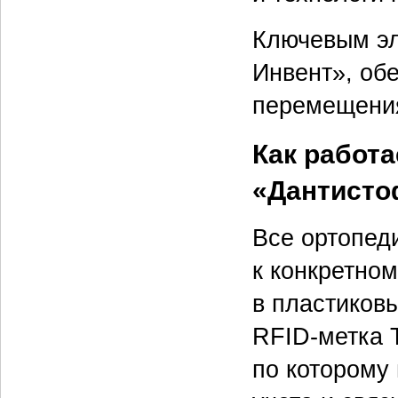
Ключевым эл
Инвент», об
перемещения
Как работ
«Дантист
Все ортопед
к конкретно
в пластиков
RFID-метка 
по которому