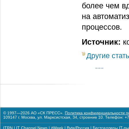
более чем в
на автомати
процессов.
Источник:
к
Другие стат
© 1997—2026 АО «СК ПРЕСС».
Политика конфиденциальности п
109147 г. Москва, ул. Марксистская, 34, строение 10. Телефон: +7
ITRN
|
IT Channel News
|
itWeek
|
Byte/Россия
|
Бестселлеры IT-ры