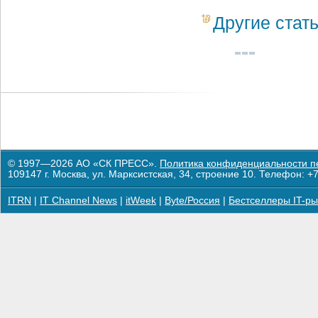
Другие стат
© 1997—2026 АО «СК ПРЕСС».
Политика конфиденциальности п
109147 г. Москва, ул. Марксистская, 34, строение 10. Телефон: +7
ITRN
|
IT Channel News
|
itWeek
|
Byte/Россия
|
Бестселлеры IT-ры