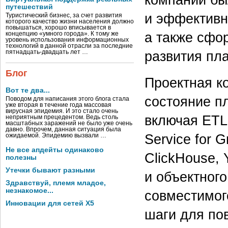
путешествий
и эффективн
Туристический бизнес, за счет развития
которого качество жизни населения должно
повышаться, хорошо вписывается в
а также сфо
концепцию «умного города». К тому же
уровень использования информационных
технологий в данной отрасли за последние
развития пл
пятнадцать-двадцать лет …
Блог
Проектная к
Вот те два...
состояние п
Поводом для написания этого блога стала
уже вторая в течение года массовая
вирусная эпидемия. И это стало очень
включая ETL
неприятным прецедентом. Ведь столь
масштабных заражений не было уже очень
давно. Впрочем, данная ситуация была
Service for 
ожидаемой. Эпидемию вызвали …
Не все апдейты одинаково
ClickHouse, 
полезны
Утечки бывают разными
и объектного
Здравствуй, племя младое,
незнакомое...
совместимог
Инновации для сетей X5
шаги для по