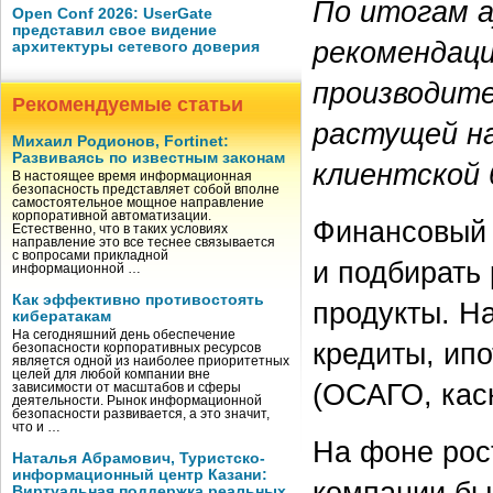
По итогам 
Open Conf 2026: UserGate
представил свое видение
рекомендаци
архитектуры сетевого доверия
производите
Рекомендуемые статьи
растущей на
Михаил Родионов, Fortinet:
Развиваясь по известным законам
клиентской 
В настоящее время информационная
безопасность представляет собой вполне
самостоятельное мощное направление
корпоративной автоматизации.
Финансовый 
Естественно, что в таких условиях
направление это все теснее связывается
с вопросами прикладной
и подбирать
информационной …
Как эффективно противостоять
продукты. Н
кибератакам
На сегодняшний день обеспечение
кредиты, ипо
безопасности корпоративных ресурсов
является одной из наиболее приоритетных
целей для любой компании вне
(ОСАГО, каск
зависимости от масштабов и сферы
деятельности. Рынок информационной
безопасности развивается, а это значит,
что и …
На фоне рос
Наталья Абрамович, Туристско-
информационный центр Казани:
компании бы
Виртуальная поддержка реальных