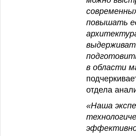
современных
повышать е
архитектура
выдерживать
подготовить
в области м
подчеркива
отдела анал
«Наша экспе
технологич
эффективно 