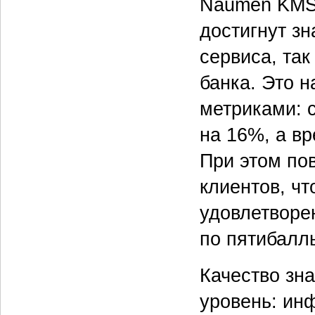
Naumen KMS 
достигнут зн
сервиса, та
банка. Это 
метриками: 
на 16%, а в
При этом по
клиентов, чт
удовлетворе
по пятибалл
Качество зн
уровень: ин