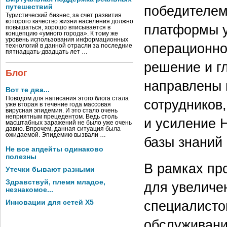
путешествий
победителем
Туристический бизнес, за счет развития
которого качество жизни населения должно
платформы у
повышаться, хорошо вписывается в
концепцию «умного города». К тому же
уровень использования информационных
операционно
технологий в данной отрасли за последние
пятнадцать-двадцать лет …
решение и г
Блог
направлены 
Вот те два...
Поводом для написания этого блога стала
сотрудников
уже вторая в течение года массовая
вирусная эпидемия. И это стало очень
неприятным прецедентом. Ведь столь
и усиление 
масштабных заражений не было уже очень
давно. Впрочем, данная ситуация была
ожидаемой. Эпидемию вызвали …
базы знаний 
Не все апдейты одинаково
полезны
В рамках пр
Утечки бывают разными
Здравствуй, племя младое,
для увеличе
незнакомое...
специалисто
Инновации для сетей X5
обслуживани