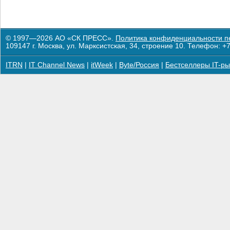
© 1997—2026 АО «СК ПРЕСС».
Политика конфиденциальности п
109147 г. Москва, ул. Марксистская, 34, строение 10. Телефон: +7
ITRN
|
IT Channel News
|
itWeek
|
Byte/Россия
|
Бестселлеры IT-ры