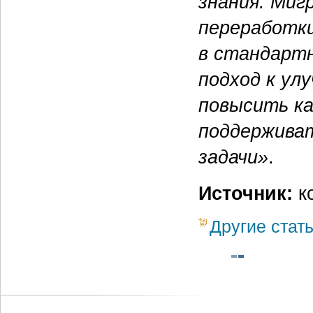
знания. Миг
переработки
в стандартн
подход к ул
повысить ка
поддерживат
задачи»
.
Источник:
к
Другие стат