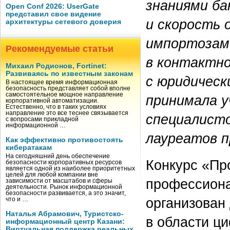
знаниями ба
Open Conf 2026: UserGate
представил свое видение
и скорость 
архитектуры сетевого доверия
импортозам
Рекомендуемые статьи
в контактн
Михаил Родионов, Fortinet:
Развиваясь по известным законам
с юридическ
В настоящее время информационная
безопасность представляет собой вполне
самостоятельное мощное направление
принимала у
корпоративной автоматизации.
Естественно, что в таких условиях
направление это все теснее связывается
специалист
с вопросами прикладной
информационной …
лауреатов п
Как эффективно противостоять
кибератакам
На сегодняшний день обеспечение
Конкурс «Пр
безопасности корпоративных ресурсов
является одной из наиболее приоритетных
целей для любой компании вне
профессиона
зависимости от масштабов и сферы
деятельности. Рынок информационной
безопасности развивается, а это значит,
организован
что и …
Наталья Абрамович, Туристско-
в области ц
информационный центр Казани:
Виртуальная поддержка реальных