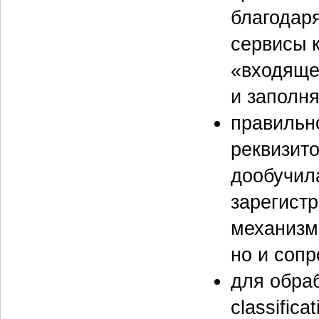
благодаря
сервисы 
«входяще
и заполня
правильн
реквизито
дообучил
зарегист
механизм
но и сопр
для обраб
classific