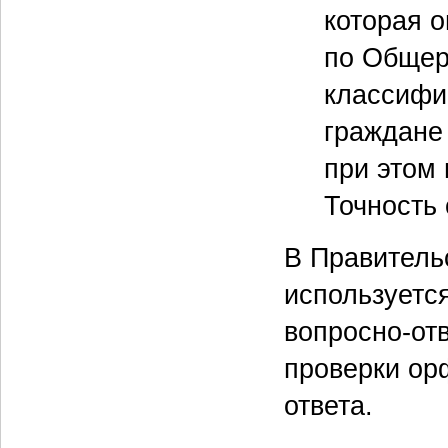
которая о
по Общер
классифи
граждане
при этом 
Точность
В Правитель
используетс
вопросно-отв
проверки ор
ответа.