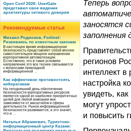
Теперь вопр
Open Conf 2026: UserGate
представил свое видение
автоматичес
архитектуры сетевого доверия
заносятся с
Рекомендуемые статьи
заполнения 
Михаил Родионов, Fortinet:
Развиваясь по известным законам
В настоящее время информационная
Правительст
безопасность представляет собой вполне
самостоятельное мощное направление
корпоративной автоматизации.
регионов Ро
Естественно, что в таких условиях
направление это все теснее связывается
с вопросами прикладной
интеллект в 
информационной …
Как эффективно противостоять
настройка к
кибератакам
На сегодняшний день обеспечение
увидеть, ка
безопасности корпоративных ресурсов
является одной из наиболее приоритетных
целей для любой компании вне
могут упрос
зависимости от масштабов и сферы
деятельности. Рынок информационной
безопасности развивается, а это значит,
и повысить г
что и …
Наталья Абрамович, Туристско-
информационный центр Казани:
Первоначаль
Виртуальная поддержка реальных