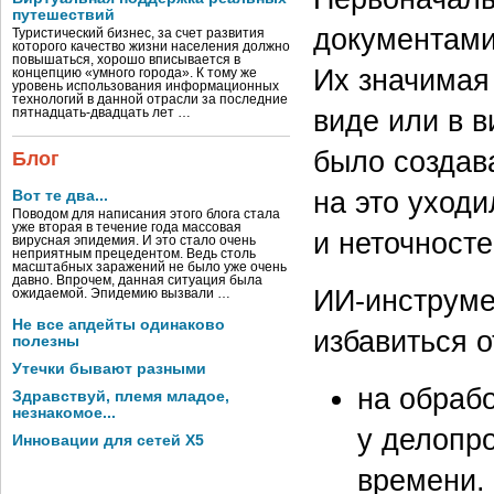
путешествий
документами
Туристический бизнес, за счет развития
которого качество жизни населения должно
повышаться, хорошо вписывается в
Их значимая
концепцию «умного города». К тому же
уровень использования информационных
технологий в данной отрасли за последние
виде или в в
пятнадцать-двадцать лет …
было создава
Блог
на это уход
Вот те два...
Поводом для написания этого блога стала
уже вторая в течение года массовая
и неточносте
вирусная эпидемия. И это стало очень
неприятным прецедентом. Ведь столь
масштабных заражений не было уже очень
давно. Впрочем, данная ситуация была
ИИ-инструме
ожидаемой. Эпидемию вызвали …
Не все апдейты одинаково
избавиться о
полезны
Утечки бывают разными
на обраб
Здравствуй, племя младое,
незнакомое...
у делопр
Инновации для сетей X5
времени. 