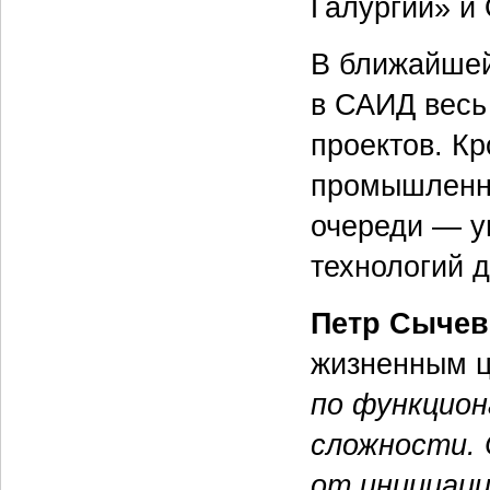
Галургии» 
В ближайшей
в САИД весь
проектов. Кр
промышленну
очереди — у
технологий 
Петр Сычев
жизненным ц
по функцион
сложности. 
от инициаци