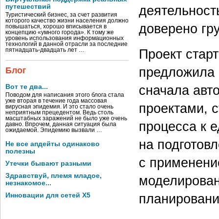
путешествий
деятельност
Туристический бизнес, за счет развития
которого качество жизни населения должно
доверено гр
повышаться, хорошо вписывается в
концепцию «умного города». К тому же
уровень использования информационных
технологий в данной отрасли за последние
Проект старт
пятнадцать-двадцать лет …
предложила 
Блог
сначала авт
Вот те два...
Поводом для написания этого блога стала
уже вторая в течение года массовая
проектами, 
вирусная эпидемия. И это стало очень
неприятным прецедентом. Ведь столь
масштабных заражений не было уже очень
процесса к 
давно. Впрочем, данная ситуация была
ожидаемой. Эпидемию вызвали …
на подготов
Не все апдейты одинаково
полезны
с применени
Утечки бывают разными
Здравствуй, племя младое,
моделирован
незнакомое...
планировани
Инновации для сетей X5