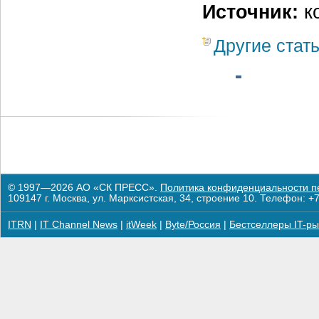
Источник:
к
Другие стат
© 1997—2026 АО «СК ПРЕСС».
Политика конфиденциальности п
109147 г. Москва, ул. Марксистская, 34, строение 10. Телефон: +7
ITRN
|
IT Channel News
|
itWeek
|
Byte/Россия
|
Бестселлеры IT-ры