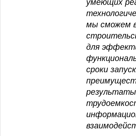
умеющих ре
технологиче
мы сможем 
строительст
для эффекти
функциональ
сроки запус
преимущест
результаты:
трудоемкос
информацио
взаимодейс