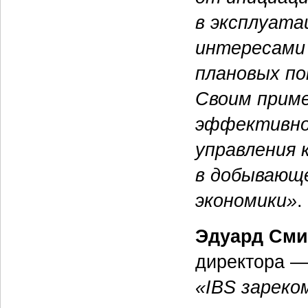
в эксплуата
интересами 
плановых по
Своим приме
эффективно
управления
в добывающ
экономики»
.
Эдуард См
директора —
«IBS зареко