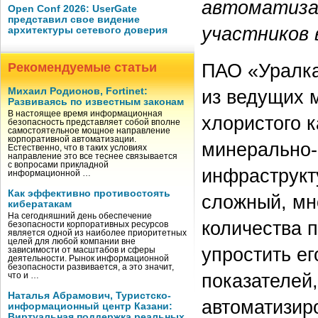
автоматизац
Open Conf 2026: UserGate
представил свое видение
участников 
архитектуры сетевого доверия
ПАО «Уралка
Рекомендуемые статьи
Михаил Родионов, Fortinet:
из ведущих 
Развиваясь по известным законам
В настоящее время информационная
хлористого 
безопасность представляет собой вполне
самостоятельное мощное направление
корпоративной автоматизации.
минерально-
Естественно, что в таких условиях
направление это все теснее связывается
с вопросами прикладной
инфраструкт
информационной …
Как эффективно противостоять
сложный, мн
кибератакам
На сегодняшний день обеспечение
количества 
безопасности корпоративных ресурсов
является одной из наиболее приоритетных
целей для любой компании вне
упростить е
зависимости от масштабов и сферы
деятельности. Рынок информационной
безопасности развивается, а это значит,
показателей
что и …
Наталья Абрамович, Туристско-
автоматизир
информационный центр Казани:
Виртуальная поддержка реальных