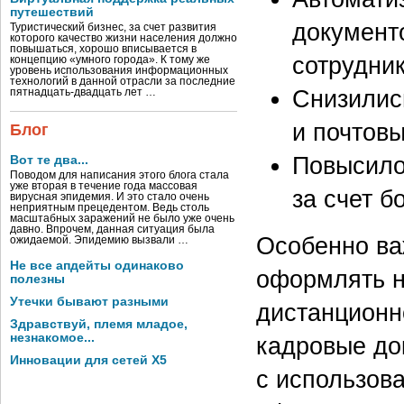
путешествий
документ
Туристический бизнес, за счет развития
которого качество жизни населения должно
повышаться, хорошо вписывается в
сотрудни
концепцию «умного города». К тому же
уровень использования информационных
технологий в данной отрасли за последние
Снизилис
пятнадцать-двадцать лет …
и почтовы
Блог
Повысило
Вот те два...
Поводом для написания этого блога стала
уже вторая в течение года массовая
за счет 
вирусная эпидемия. И это стало очень
неприятным прецедентом. Ведь столь
масштабных заражений не было уже очень
давно. Впрочем, данная ситуация была
Особенно ва
ожидаемой. Эпидемию вызвали …
Не все апдейты одинаково
оформлять н
полезны
Утечки бывают разными
дистанционн
Здравствуй, племя младое,
незнакомое...
кадровые до
Инновации для сетей X5
с использов