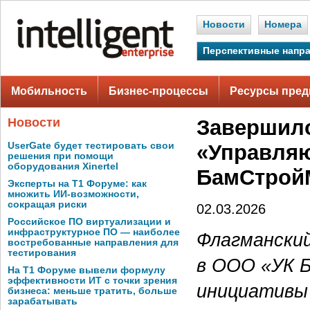
Новости
Номера
Перспективные напр
Мобильность
Бизнес-процессы
Ресурсы пред
Новости
Завершило
UserGate будет тестировать свои
«Управля
решения при помощи
оборудования Xinertel
БамСтрой
Эксперты на Т1 Форуме: как
множить ИИ-возможности,
сокращая риски
02.03.2026
Российское ПО виртуализации и
инфраструктурное ПО — наиболее
Флагманский
востребованные направления для
тестирования
в ООО «УК 
На Т1 Форуме вывели формулу
эффективности ИТ с точки зрения
инициативы
бизнеса: меньше тратить, больше
зарабатывать