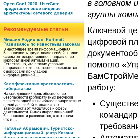
в головном 
Open Conf 2026: UserGate
представил свое видение
группы ком
архитектуры сетевого доверия
Ключевой це
Рекомендуемые статьи
цифровой пл
Михаил Родионов, Fortinet:
Развиваясь по известным законам
В настоящее время информационная
документооб
безопасность представляет собой вполне
самостоятельное мощное направление
корпоративной автоматизации.
помогло «У
Естественно, что в таких условиях
направление это все теснее связывается
с вопросами прикладной
БамСтройМех
информационной …
Как эффективно противостоять
работу:
кибератакам
На сегодняшний день обеспечение
безопасности корпоративных ресурсов
Существе
является одной из наиболее приоритетных
целей для любой компании вне
зависимости от масштабов и сферы
командир
деятельности. Рынок информационной
безопасности развивается, а это значит,
что и …
требован
Наталья Абрамович, Туристско-
информационный центр Казани:
Автомати
Виртуальная поддержка реальных