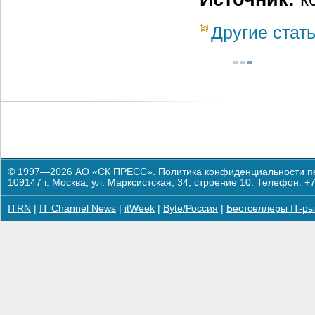
Другие стат
© 1997—2026 АО «СК ПРЕСС».
Политика конфиденциальности п
109147 г. Москва, ул. Марксистская, 34, строение 10. Телефон: +7
ITRN
|
IT Channel News
|
itWeek
|
Byte/Россия
|
Бестселлеры IT-ры