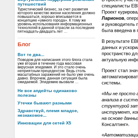
путешествий
специалисты ЕВР
Туристический бизнес, за счет развития
Проект курирова
которого качество жизни населения должно
повышаться, хорошо вписывается в
Ларионов
, опе
концепцию «умного города». К тому же
и руководитель 
уровень использования информационных
технологий в данной отрасли за последние
была введена в
пятнадцать-двадцать лет …
В результате ЕВ
Блог
данных и ускори
пространство дл
Вот те два...
актуальную инфо
Поводом для написания этого блога стала
уже вторая в течение года массовая
вирусная эпидемия. И это стало очень
Проект стал зна
неприятным прецедентом. Ведь столь
масштабных заражений не было уже очень
автоматизироват
давно. Впрочем, данная ситуация была
системы.
ожидаемой. Эпидемию вызвали …
Не все апдейты одинаково
«Мы не просто 
полезны
анализа в систе
Утечки бывают разными
структурой зат
Здравствуй, племя младое,
инструмент, ко
незнакомое...
на основе данны
Инновации для сетей X5
Консалтинг».
«Автоматизация