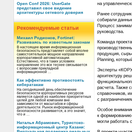
на управленческ
Open Conf 2026: UserGate
представил свое видение
архитектуры сетевого доверия
Ранее сотрудни
собирали данные
Процесс занимал
Рекомендуемые статьи
руководства.
Михаил Родионов, Fortinet:
Команда проекта
Развиваясь по известным законам
производственны
В настоящее время информационная
безопасность представляет собой вполне
продукция, сырь
самостоятельное мощное направление
корпоративной автоматизации.
Planning, котор
Естественно, что в таких условиях
направление это все теснее связывается
с вопросами прикладной
Эксперты «КОРУС
информационной …
архитектуру реш
Как эффективно противостоять
функционального
кибератакам
расчета. Также 
На сегодняшний день обеспечение
справочников, и
безопасности корпоративных ресурсов
является одной из наиболее приоритетных
с разграничение
целей для любой компании вне
зависимости от масштабов и сферы
деятельности. Рынок информационной
Особое внимание
безопасности развивается, а это значит,
что и …
к формированию 
могли работать 
Наталья Абрамович, Туристско-
информационный центр Казани:
В проекте участ
Виртуальная поддержка реальных