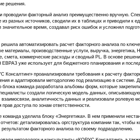
ие решения.
ки проводили факторный анализ преимущественно вручную. Сп
 из разных источников, сводили их в таблицах и приводили к е
 значительное время, создавал риск ошибок и усложнял подгот
 решила автоматизировать расчет факторного анализа по ключ
е материалы, производственные услуги, выручка, энергетика, Н
е, смета, коммерческие расходы и сводный PL. В основе решени
ый ЕВРАЗ уже использует для бюджетного планирования и посл
 Консалтинг» проанализировали требования к расчету фактор
ения и адаптировали методологию под реализацию в системе. Д
 блока команда разработала альбомы форм, которые закрепил
специалисты создали логическую модель данных, описывающую
х взаимосвязи, аналитичность данных и реализовали ролевую м
м прав доступа по зонам ответственности.
 команда уделила блоку «Энергетика». В нем применили неста
отчетов: детализировалась оргструктура компании так, чтобы 
с результатом факторного анализа по своему подразделению.
вовали методологи и консультанты «КОРУС Консалтинг», а так