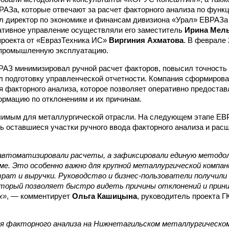
АЗа, которые отвечают за расчет факторного анализа по функ
л директор по экономике и финансам дивизиона «Урал» ЕВРАЗ
ративное управление осуществляли его заместитель
Ирина Мел
проекта от «ЕвразТехника ИС»
Виргиния Ахматова
. В феврале 
 промышленную эксплуатацию.
РАЗ минимизировал ручной расчет факторов, повысил точность 
л подготовку управленческой отчетности. Компания сформиров
я факторного анализа, которое позволяет оперативно предостав
рмацию по отклонениям и их причинам.
чимым для металлургической отрасли. На следующем этапе ЕВ
ь оставшиеся участки ручного ввода факторного анализа и рас
автоматизировали расчеты, а зафиксировали единую методо
ме. Это особенно важно для крупной металлургической компан
рат и выручки. Руководство и бизнес-пользователи получили
торый позволяет быстро видеть причины отклонений и прин
х»
, — комментирует
Ольга Кашицына
, руководитель проекта 
 факторного анализа на Нижнетагильском металлургическо