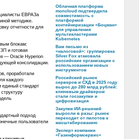
Облачная платформа
moncloud подтвердила
ециалисты ЕВРАЗа
совместимость с
диной методике.
платформой
контейнеризации «Боцман»
овку отчетности для
для управления
мультикластерами
Kubernetes
евым блокам:
Вам письмо из
ЗП и готовая
«налоговой»: группировка
я — Oracle Hyperion
Silver Fox атаковала
российские организации с
едующей консолидации.
использованием новых
инструментов
ов, проработали
Российский рынок
ля каждого
серверов и СХД в 2025 году
и единый стандарт
вырос до 280 млрд рублей:
 структуру
ключевым драйвером
стали госзакупки и
одель
цифровизация
Закупки ИИ-решений
выросли в разы: рынок
ндартный подход
переходит от пилотов к
конечные пользователи
масштабированию
Эксперт компании
«Газинформсервис»
же ключевые