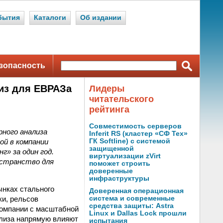
бытия
Каталоги
Об издании
зопасность
из для ЕВРАЗа
Лидеры
читательского
рейтинга
Совместимость серверов
ного анализа
Inferit RS (кластер «СФ Тех»
ой в компании
ГК Softline) с системой
защищенной
г» за один год.
виртуализации zVirt
остранство для
поможет строить
доверенные
инфраструктуры
ынках стального
Доверенная операционная
ки, рельсов
система и современные
средства защиты: Astra
компании с масштабной
Linux и Dallas Lock прошли
ализа напрямую влияют
испытания