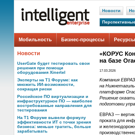
Новости
Но
Перспективные
Мобильность
Бизнес-процессы
Ресурсы
Новости
«КОРУС Кон
на базе Ora
UserGate будет тестировать свои
решения при помощи
17.03.2026
оборудования Xinertel
Компания ЕВРАЗ
Эксперты на Т1 Форуме: как
множить ИИ-возможности,
на Нижнетагиль
сокращая риски
платформе Oracl
Российское ПО виртуализации и
Решение охвати
инфраструктурное ПО — наиболее
подготовки упр
востребованные направления для
тестирования
ЕВРАЗ — вертика
На Т1 Форуме вывели формулу
проката для инф
эффективности ИТ с точки зрения
и железнодорожн
бизнеса: меньше тратить, больше
зарабатывать
производственно