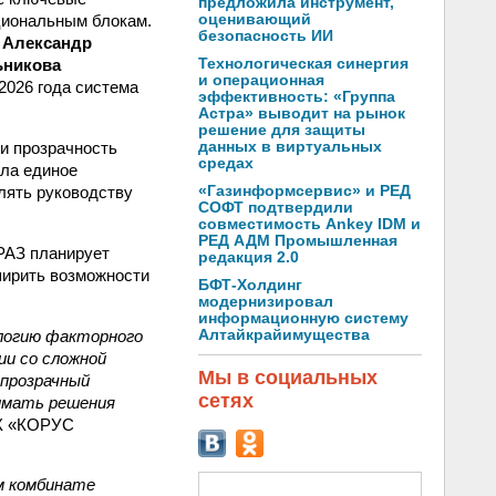
предложила инструмент,
циональным блокам.
оценивающий
безопасность ИИ
а
Александр
ьникова
Технологическая синергия
и операционная
2026 года система
эффективность: «Группа
Астра» выводит на рынок
решение для защиты
и прозрачность
данных в виртуальных
средах
ала единое
лять руководству
«Газинформсервис» и РЕД
СОФТ подтвердили
совместимость Ankey IDM и
РЕД АДМ Промышленная
РАЗ планирует
редакция 2.0
ширить возможности
БФТ-Холдинг
модернизировал
информационную систему
логию факторного
Алтайкрайимущества
ии со сложной
Мы в социальных
 прозрачный
сетях
имать решения
ГК «КОРУС
м комбинате