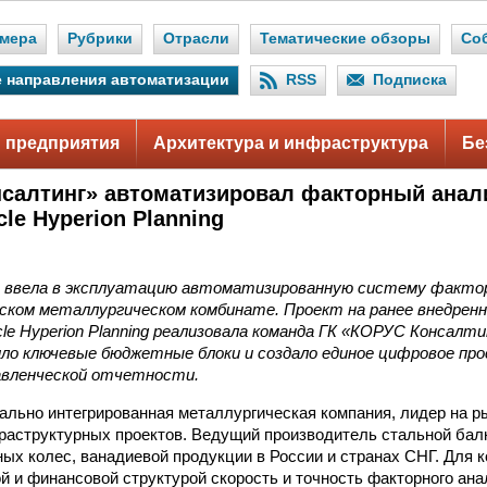
мера
Рубрики
Отрасли
Тематические обзоры
Со
 направления автоматизации
RSS
Подписка
 предприятия
Архитектура и инфраструктура
Бе
салтинг» автоматизировал факторный анал
cle Hyperion Planning
 ввела в эксплуатацию автоматизированную систему фактор
ском металлургическом комбинате. Проект на ранее внедренн
e Hyperion Planning реализовала команда ГК «КОРУС Консалтин
ло ключевые бюджетные блоки и создало единое цифровое пр
авленческой отчетности.
льно интегрированная металлургическая компания, лидер на р
раструктурных проектов. Ведущий производитель стальной бал
ых колес, ванадиевой продукции в России и странах СНГ. Для 
й и финансовой структурой скорость и точность факторного ан