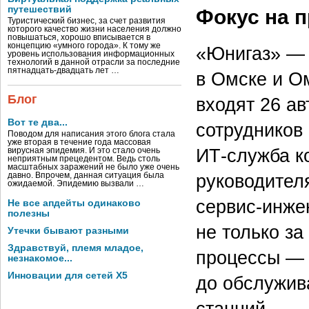
путешествий
Фокус на п
Туристический бизнес, за счет развития
которого качество жизни населения должно
повышаться, хорошо вписывается в
концепцию «умного города». К тому же
«Юнигаз» — 
уровень использования информационных
технологий в данной отрасли за последние
пятнадцать-двадцать лет …
в Омске и О
Блог
входят 26 а
Вот те два...
сотрудников 
Поводом для написания этого блога стала
уже вторая в течение года массовая
ИТ-служба ко
вирусная эпидемия. И это стало очень
неприятным прецедентом. Ведь столь
масштабных заражений не было уже очень
руководител
давно. Впрочем, данная ситуация была
ожидаемой. Эпидемию вызвали …
сервис-инже
Не все апдейты одинаково
полезны
не только за
Утечки бывают разными
Здравствуй, племя младое,
процессы — 
незнакомое...
Инновации для сетей X5
до обслужив
станций.