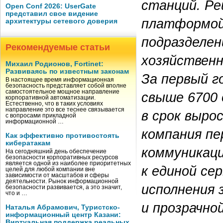
станций. Ре
Open Conf 2026: UserGate
представил свое видение
платформой
архитектуры сетевого доверия
подразделен
Рекомендуемые статьи
хозяйствен
Михаил Родионов, Fortinet:
Развиваясь по известным законам
За первый г
В настоящее время информационная
безопасность представляет собой вполне
самостоятельное мощное направление
свыше 6700 
корпоративной автоматизации.
Естественно, что в таких условиях
направление это все теснее связывается
в срок выро
с вопросами прикладной
информационной …
компания пе
Как эффективно противостоять
кибератакам
коммуникаци
На сегодняшний день обеспечение
безопасности корпоративных ресурсов
является одной из наиболее приоритетных
к единой се
целей для любой компании вне
зависимости от масштабов и сферы
деятельности. Рынок информационной
исполнения 
безопасности развивается, а это значит,
что и …
и прозрачно
Наталья Абрамович, Туристско-
информационный центр Казани:
Виртуальная поддержка реальных