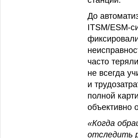
До автомати
ITSM/ESM-си
фиксировали
неисправнос
часто терял
не всегда у
и трудозатр
полной карт
объективно 
«Когда обра
отследить 